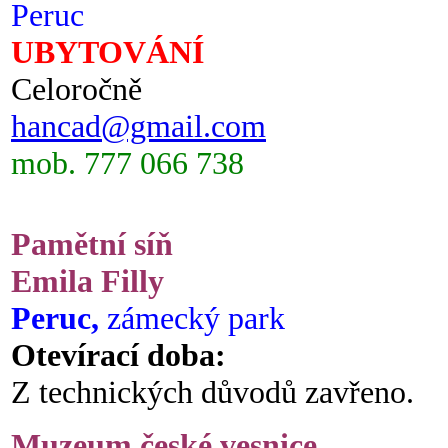
Peruc
UBYTOVÁNÍ
Celoročně
hancad@gmail.com
mob. 777 066 738
Pamětní síň
Emila Filly
Peruc,
zámecký park
Otevírací doba:
Z technických důvodů zavřeno.
Muzeum české vesnice