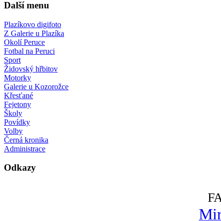
Další menu
Plazíkovo digifoto
Z Galerie u Plazíka
Okolí Peruce
Fotbal na Peruci
Sport
Židovský hřbitov
Motorky
Galerie u Kozorožce
Křesťané
Fejetony
Školy
Povídky
Volby
Černá kronika
Administrace
Odkazy
F
Mir