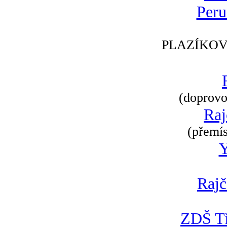
Peru
PLAZÍKOV
(doprovod
Raj
(přemís
Rajč
ZDŠ Tř