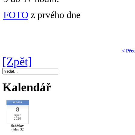
FOTO
z prvého dne
< Pře
[Zpět]
Kalendář
sobota
8
srpen
2026
Soběslav
týden 32