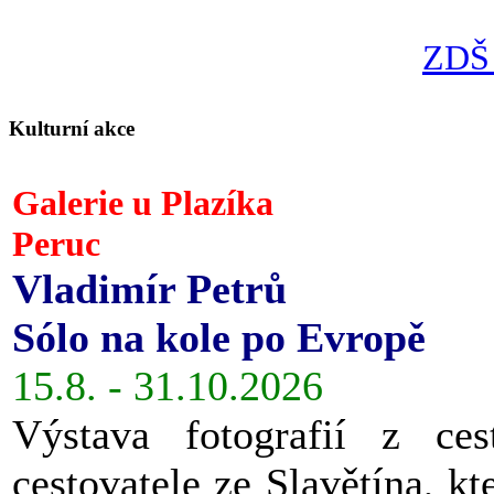
ZDŠ 
Kulturní akce
Galerie u Plazíka
Peruc
Vladimír Petrů
Sólo na kole po Evropě
15.8. - 31.10.2026
Výstava fotografií z ces
cestovatele ze Slavětína, kt