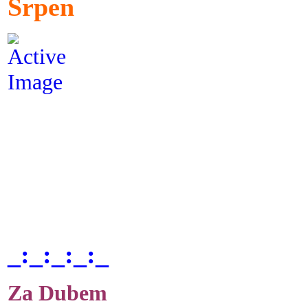
Srpen
_:_:_:_:_
Za Dubem