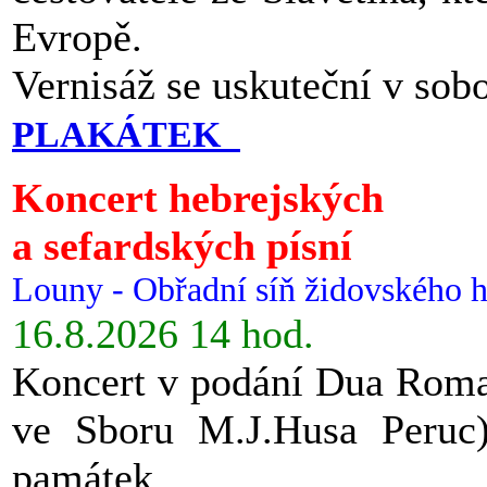
Evropě.
Vernisáž se uskuteční v sob
PLAKÁTEK
Koncert hebrejských
a sefardských písní
Louny - Obřadní síň židovského h
16.8.2026 14 hod.
Koncert v podání Dua Roman
ve Sboru M.J.Husa Peruc
památek.