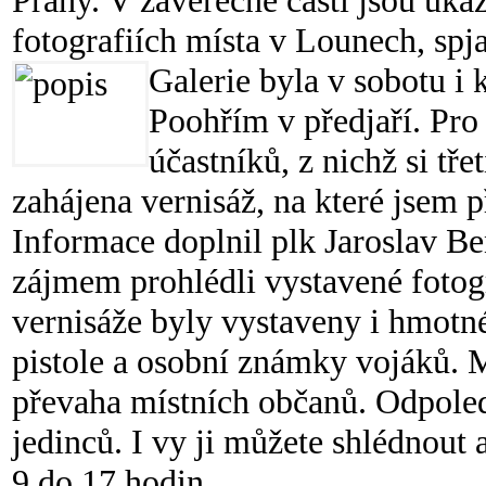
Prahy. V závěrečné části jsou uká
fotografiích místa v Lounech, spj
Galerie byla v sobotu i
Poohřím v předjaří. Pro 
účastníků, z nichž si tř
zahájena vernisáž, na které jsem 
Informace doplnil plk Jaroslav Be
zájmem prohlédli vystavené fotog
vernisáže byly vystaveny i hmotné
pistole a osobní známky vojáků. 
převaha místních občanů. Odpoledn
jedinců. I vy ji můžete shlédnout
9 do 17 hodin.