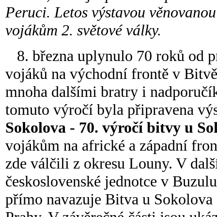
Peruci. Letos výstavou věnovanou
vojákům 2. světové války.
8. března uplynulo 70 roků od p
vojáků na východní frontě v Bitvě
mnoha dalšími bratry i nadporučík
tomuto výročí byla připravena vý
Sokolova - 70. výročí bitvy u S
vojákům na africké a západní fron
zde válčili z okresu Louny. V dalš
československé jednotce v Buzuluk
přímo navazuje Bitva u Sokolova 