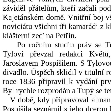
záviděl přátelům, kteří začali p
Kajetánském domě. Vnitřní boj vš
noviciátu všichni tři kamarádi z kl
klášterní zeď na Petřín.
Po ročním studiu práv se Tupý
Tylovi převzal redakci Květů
Jaroslavem Pospíšilem. S Tylovou
divadlo. Úspěch sklidil v titulní
roce 1836 připravil k vydání pr
Byl rychle rozprodán a Tupý se te
V době, kdy připravoval almanac
Pospíšila seznámil s jeho dcero