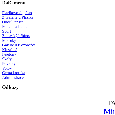
Další menu
Plazíkovo digifoto
Z Galerie u Plazíka
Okolí Peruce
Fotbal na Peruci
Sport
Židovský hřbitov
Motorky
Galerie u Kozorožce
Křesťané
Fejetony
Školy
Povídky
Volby
Černá kronika
Administrace
Odkazy
F
Mir