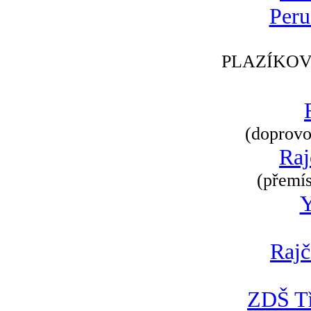
Peru
PLAZÍKOV
(doprovod
Raj
(přemís
Rajč
ZDŠ Tř