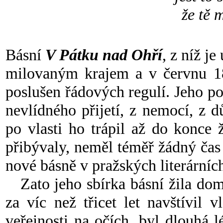
že tě 
Básní
V Pátku nad Ohří
, z níž j
milovaným krajem a v červnu 18
poslušen řádových regulí. Jeho pob
nevlídného přijetí, z nemocí, z d
po vlasti ho trápil až do konce 
přibývaly, neměl téměř žádný čas 
nové básně v pražských literárníc
Zato jeho sbírka básní žila dom
za víc než třicet let navštívil v
veřejnosti na očích, byl dlouhá 