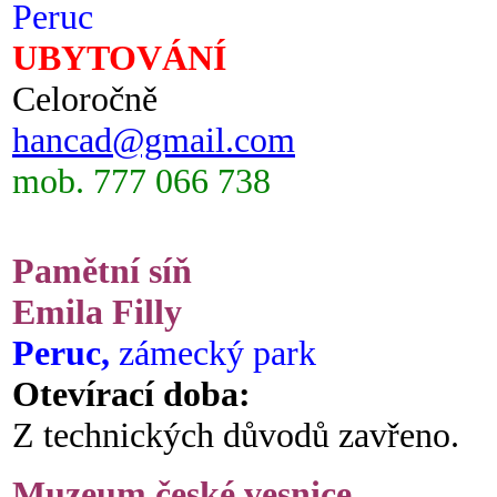
Peruc
UBYTOVÁNÍ
Celoročně
hancad@gmail.com
mob. 777 066 738
Pamětní síň
Emila Filly
Peruc,
zámecký park
Otevírací doba:
Z technických důvodů zavřeno.
Muzeum české vesnice