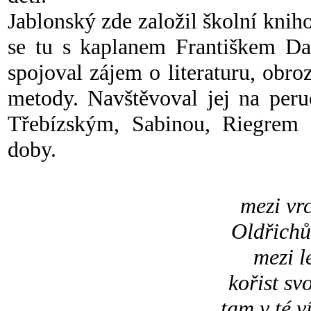
Jablonský zde založil školní kniho
se tu s kaplanem Františkem Da
spojoval zájem o literaturu, obr
metody. Navštěvoval jej na peru
Třebízským, Sabinou, Riegrem 
doby.
mezi vr
Oldřichův
mezi l
kořist sv
tam v té v