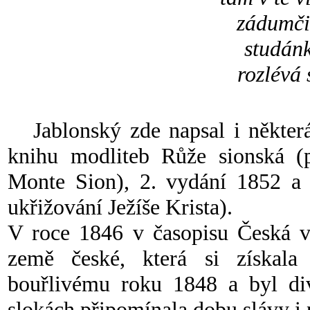
zádumči
studán
rozlévá
Jablonský zde napsal i některá 
knihu modliteb Růže sionská (p
Monte Sion), 2. vydání 1852 a V
ukřižování Ježíše Krista).
V roce 1846 v časopisu Česká vč
země české, která si získala
bouřlivému roku 1848 a byl div
slokách připomínala dobu slávy i