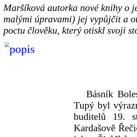
Maršíková autorka nové knihy o jeh
malými úpravami) jej vypůjčit a o
poctu člověku, který otiskl svoji s
Básník Bolesl
Tupý byl výraz
buditelů 19. 
Kardašově Řeči