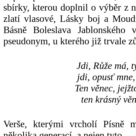
sbírky, kterou doplnil o výběr z 
zlatí vlasové, Lásky boj a Moud
Básně Boleslava Jablonského 
pseudonym, u kterého již trvale zů
Jdi, Růže má, t
jdi, opusť mne
Ten věnec, jejžt
ten krásný věn
Verše, kterými vrcholí Písně m
několika generací, a nejen tyto.