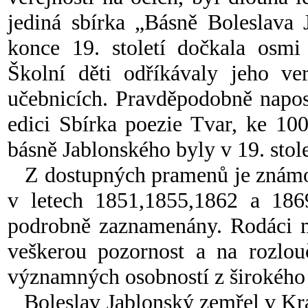
jediná sbírka „Básně Boleslava 
konce 19. století dočkala osmi
Školní děti odříkávaly jeho ve
učebnicích. Pravděpodobně napos
edici Sbírka poezie Tvar, ke 100
básně Jablonského byly v 19. stol
Z dostupných pramenů je známo, 
v letech 1851,1855,1862 a 1869
podrobně zaznamenány. Rodáci mu
veškerou pozornost a na rozlouč
významných osobností z širokého 
Boleslav Jablonský zemřel v Kra