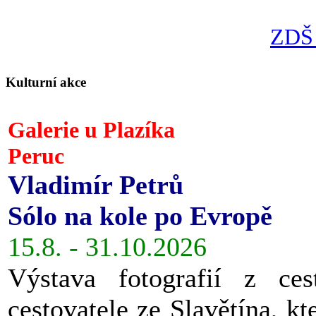
ZDŠ 
Kulturní akce
Galerie u Plazíka
Peruc
Vladimír Petrů
Sólo na kole po Evropě
15.8. - 31.10.2026
Výstava fotografií z ces
cestovatele ze Slavětína, kt