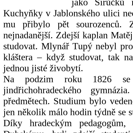
jako Širůčků 
Kuchyňky v Jablonského ulici ned
mu přibylo pět sourozenců. 
nejnadanější. Zdejší kaplan Matě
studovat. Mlynář Tupý nebyl prot
kláštera – když studovat, tak n
jednou jisté živobytí.
Na podzim roku 1826 se tř
jindřichohradeckého gymnázi
předmětech. Studium bylo vedeno
jen několik málo hodin týdně se st
Díky hradeckým pedagogům, 