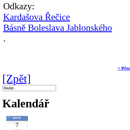
Odkazy:
Kardašova Řečice
Básně Boleslava Jablonského
.
< Pře
[Zpět]
Kalendář
pátek
7
srpen