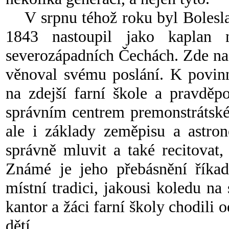
V srpnu téhož roku byl Boleslav
1843 nastoupil jako kaplan
severozápadních Čechách. Zde na v
věnoval svému poslání. K povin
na zdejší farní škole a pravděp
správním centrem premonstrátskéh
ale i základy zeměpisu a astron
správně mluvit a také recitovat, 
Známé je jeho přebásnění říkad
místní tradici, jakousi koledu na
kantor a žáci farní školy chodili o
dětí.