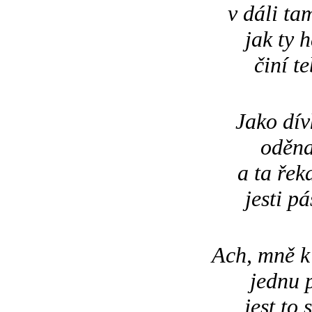
v dáli ta
jak ty h
činí t
Jako dív
oděna
a ta řeka
jesti pá
Ach, mně k
jednu p
jest to 