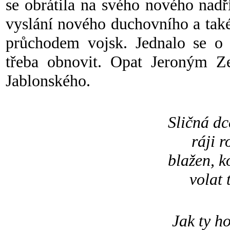
se obrátila na svého nového nadř
vyslání nového duchovního a také
průchodem vojsk. Jednalo se o o
třeba obnovit. Opat Jeroným Ze
Jablonského.
Sličná dc
ráji r
blažen, k
volat 
Jak ty ho