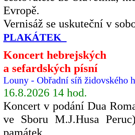
Evropě.
Vernisáž se uskuteční v sob
PLAKÁTEK
Koncert hebrejských
a sefardských písní
Louny - Obřadní síň židovského h
16.8.2026 14 hod.
Koncert v podání Dua Roman
ve Sboru M.J.Husa Peruc
památek.