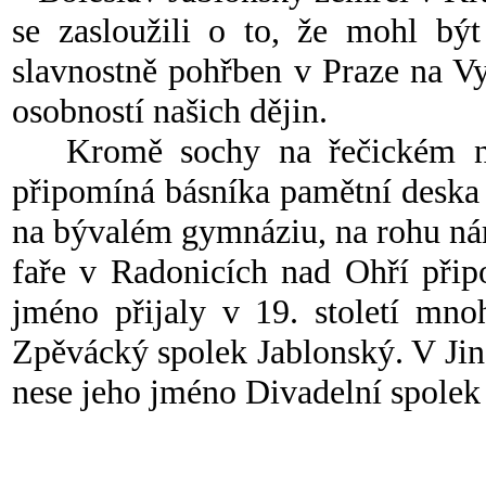
se zasloužili o to, že mohl b
slavnostně pohřben v Praze na V
osobností našich dějin.
Kromě sochy na řečickém námě
připomíná básníka pamětní deska
na bývalém gymnáziu, na rohu ná
faře v Radonicích nad Ohří přip
jméno přijaly v 19. století mno
Zpěvácký spolek Jablonský. V Ji
nese jeho jméno Divadelní spolek