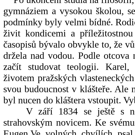
gymnáziem a vysokou školou, se 
podmínky byly velmi bídné. Rodič
živit kondicemi a příležitostno
časopisů bývalo obvykle to, že vů
držela nad vodou. Podle otcova n
začít studovat teologii. Karel
životem pražských vlasteneckých
svou budoucnost v klášteře. Ale 
byl nucen do kláštera vstoupit. Vy
V září 1834 se ještě s něko
strahovským novicem. Ke svému 
Eugen.Ve volných chvílích psal