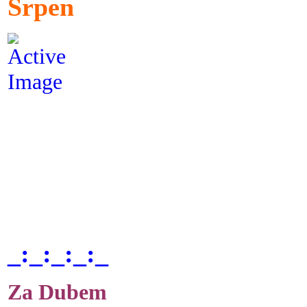
Srpen
_:_:_:_:_
Za Dubem