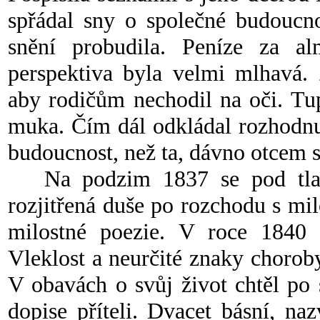
spřádal sny o společné budoucno
snění probudila. Peníze za al
perspektiva byla velmi mlhavá.
aby rodičům nechodil na oči. Tup
muka. Čím dál odkládal rozhodnut
budoucnost, než ta, dávno otcem 
Na podzim 1837 se pod tlakem
rozjitřená duše po rozchodu s mi
milostné poezie. V roce 1840 
Vleklost a neurčité znaky choroby
V obavách o svůj život chtěl po 
dopise příteli. Dvacet básní, na