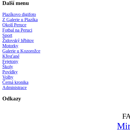
Další menu
Plazíkovo digifoto
Z Galerie u Plazíka
Okolí Peruce
Fotbal na Peruci
Sport
Židovský hřbitov
Motorky
Galerie u Kozorožce
Křesťané
Fejetony
Školy
Povídky
Volby
Černá kronika
Administrace
Odkazy
F
Mir