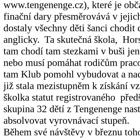
www.tengenenge.cz), které je ob
finační dary přesměrovává v jejic
dostaly všechny děti šanci chodit 
anglicky. Ta skutečná škola, Hors
tam chodí tam stezkami v buši jen
nebo musí pomáhat rodičům praco
tam Klub pomohl vybudovat a nadá
již stala mezistupněm k získání vz
školka statut registrovaného před
skupina 32 dětí z Tengenenge nast
absolvovat vyrovnávací stupeň.
Během své návštěvy v březnu tohot