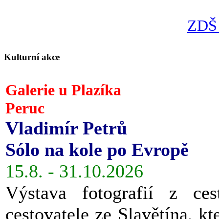
ZDŠ 
Kulturní akce
Galerie u Plazíka
Peruc
Vladimír Petrů
Sólo na kole po Evropě
15.8. - 31.10.2026
Výstava fotografií z ces
cestovatele ze Slavětína, kt