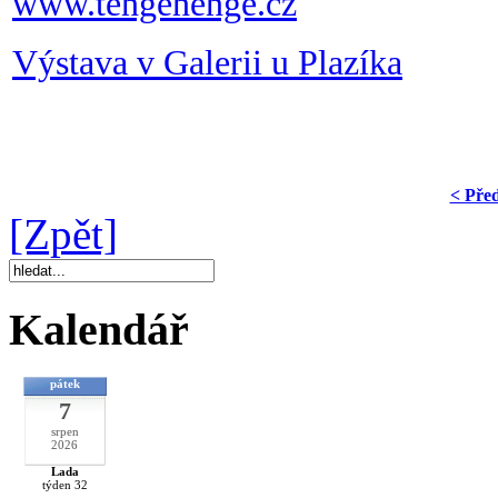
www.tengenenge.cz
Výstava v Galerii u Plazíka
< Pře
[Zpět]
Kalendář
pátek
7
srpen
2026
Lada
týden 32