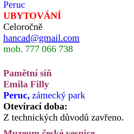
Peruc
UBYTOVÁNÍ
Celoročně
hancad@gmail.com
mob. 777 066 738
Pamětní síň
Emila Filly
Peruc,
zámecký park
Otevírací doba:
Z technických důvodů zavřeno.
Muzeum české vesnice