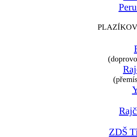
Peru
PLAZÍKOV
(doprovod
Raj
(přemís
Rajč
ZDŠ Tř