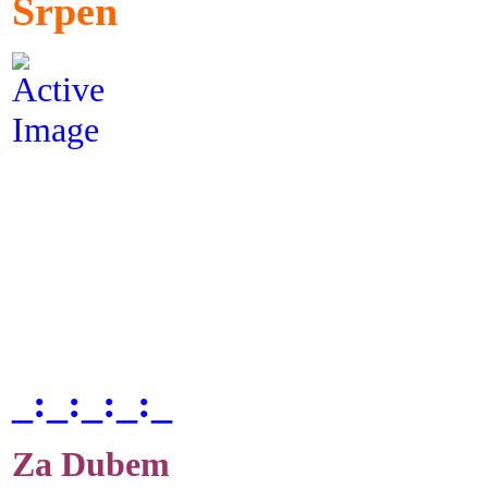
Srpen
_:_:_:_:_
Za Dubem