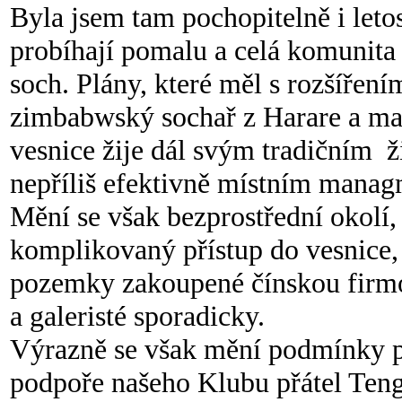
Byla jsem tam pochopitelně i let
probíhají pomalu a celá komunita 
soch. Plány, které měl s rozšířen
zimbabwský sochař z Harare a maji
vesnice žije dál svým tradičním 
nepříliš efektivně místním mana
Mění se však bezprostřední okolí, 
komplikovaný přístup do vesnice,
pozemky zakoupené čínskou firmou 
a galeristé sporadicky.
Výrazně se však mění podmínky pr
podpoře našeho Klubu přátel Teng