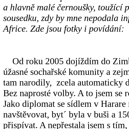
a hlavně malé černoušky, toužící 
sousedku, zdy by mne nepodala in
Africe. Zde jsou fotky i povídání:
Od roku 2005 dojíždím do Zimba
úžasné sochařské komunity a zejmé
tam narodily, zcela automaticky d
Bez naprosté volby. A to jsem se
Jako diplomat se sídlem v Harare
navštěvovat, byt´ byla v buši a 1
přispívat. A nepřestala jsem s tí