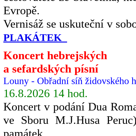
Evropě.
Vernisáž se uskuteční v sob
PLAKÁTEK
Koncert hebrejských
a sefardských písní
Louny - Obřadní síň židovského h
16.8.2026 14 hod.
Koncert v podání Dua Roman
ve Sboru M.J.Husa Peruc
památek.