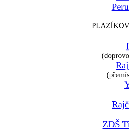
Peru
PLAZÍKOV
(doprovod
Raj
(přemís
Rajč
ZDŠ Tř