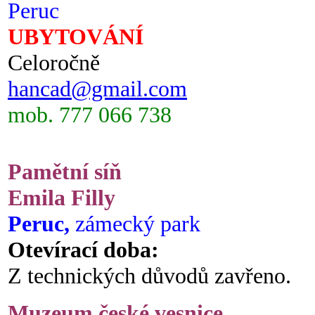
Peruc
UBYTOVÁNÍ
Celoročně
hancad@gmail.com
mob. 777 066 738
Pamětní síň
Emila Filly
Peruc,
zámecký park
Otevírací doba:
Z technických důvodů zavřeno.
Muzeum české vesnice