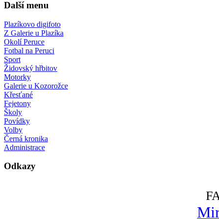
Další menu
Plazíkovo digifoto
Z Galerie u Plazíka
Okolí Peruce
Fotbal na Peruci
Sport
Židovský hřbitov
Motorky
Galerie u Kozorožce
Křesťané
Fejetony
Školy
Povídky
Volby
Černá kronika
Administrace
Odkazy
F
Mir