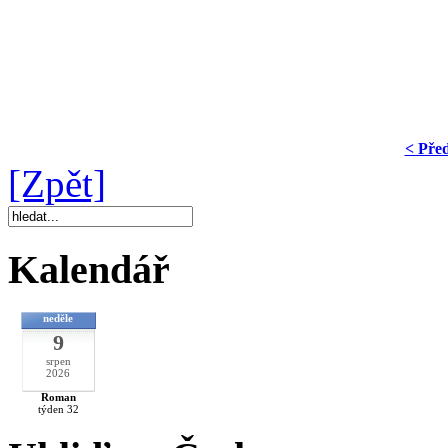
< Pře
[Zpět]
Kalendář
neděle
9
srpen
2026
Roman
týden 32