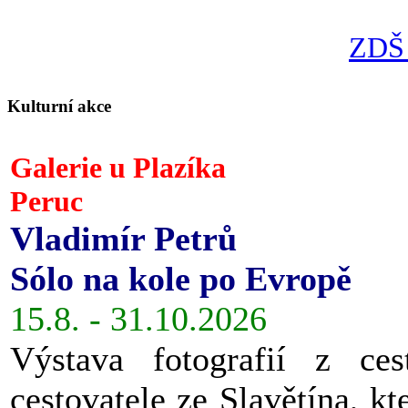
ZDŠ 
Kulturní akce
Galerie u Plazíka
Peruc
Vladimír Petrů
Sólo na kole po Evropě
15.8. - 31.10.2026
Výstava fotografií z ces
cestovatele ze Slavětína, kt