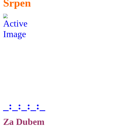
Srpen
_:_:_:_:_
Za Dubem