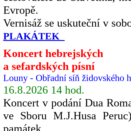
Evropě.
Vernisáž se uskuteční v sob
PLAKÁTEK
Koncert hebrejských
a sefardských písní
Louny - Obřadní síň židovského h
16.8.2026 14 hod.
Koncert v podání Dua Roman
ve Sboru M.J.Husa Peruc
památek.