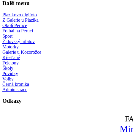
Další menu
Plazíkovo digifoto
Z Galerie u Plazíka
Okolí Peruce
Fotbal na Peruci
Sport
Židovský hřbitov
Motorky
Galerie u Kozorožce
Křesťané
Fejetony
Školy
Povídky
Volby
Černá kronika
Administrace
Odkazy
F
Mir