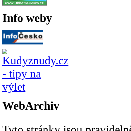
Info weby
WebArchiv
Tyto stránky jsou pravidel