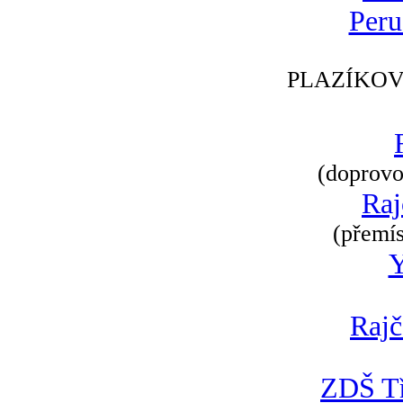
Peru
PLAZÍKOV
(doprovod
Raj
(přemís
Rajč
ZDŠ Tř