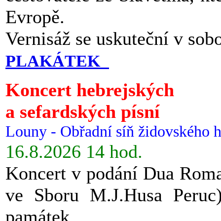
Evropě.
Vernisáž se uskuteční v sob
PLAKÁTEK
Koncert hebrejských
a sefardských písní
Louny - Obřadní síň židovského h
16.8.2026 14 hod.
Koncert v podání Dua Roman
ve Sboru M.J.Husa Peruc
památek.