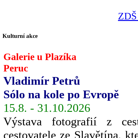
ZDŠ 
Kulturní akce
Galerie u Plazíka
Peruc
Vladimír Petrů
Sólo na kole po Evropě
15.8. - 31.10.2026
Výstava fotografií z ces
cestovatele ze Slavětína, kt