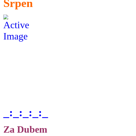
Srpen
_:_:_:_:_
Za Dubem