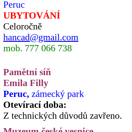
Peruc
UBYTOVÁNÍ
Celoročně
hancad@gmail.com
mob. 777 066 738
Pamětní síň
Emila Filly
Peruc,
zámecký park
Otevírací doba:
Z technických důvodů zavřeno.
Muzeum české vesnice