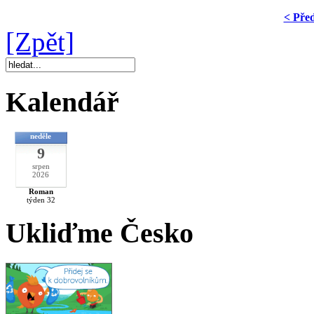
< Pře
[Zpět]
Kalendář
neděle
9
srpen
2026
Roman
týden 32
Ukliďme Česko