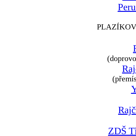
Peru
PLAZÍKOV
(doprovod
Raj
(přemís
Rajč
ZDŠ Tř