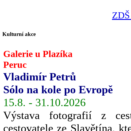
ZDŠ 
Kulturní akce
Galerie u Plazíka
Peruc
Vladimír Petrů
Sólo na kole po Evropě
15.8. - 31.10.2026
Výstava fotografií z ces
cestovatele ze Slavětína, kt