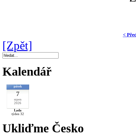
< Pře
[Zpět]
Kalendář
pátek
7
srpen
2026
Lada
týden 32
Ukliďme Česko