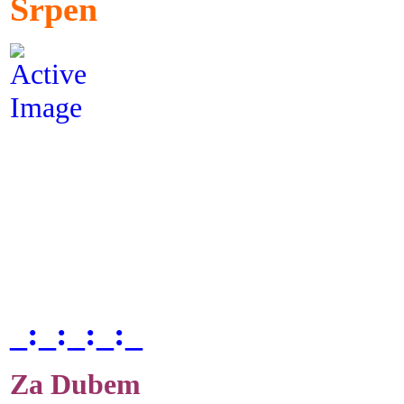
Srpen
_:_:_:_:_
Za Dubem