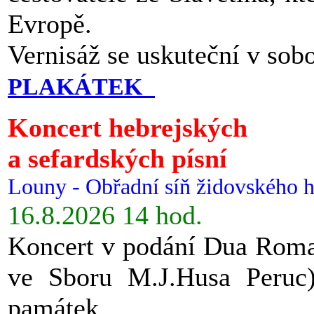
Evropě.
Vernisáž se uskuteční v sob
PLAKÁTEK
Koncert hebrejských
a sefardských písní
Louny - Obřadní síň židovského h
16.8.2026 14 hod.
Koncert v podání Dua Roman
ve Sboru M.J.Husa Peruc
památek.