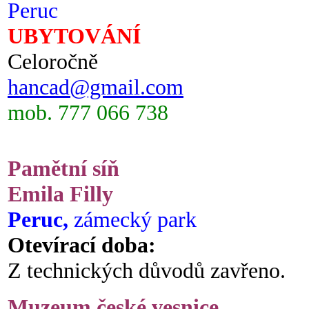
Peruc
UBYTOVÁNÍ
Celoročně
hancad@gmail.com
mob. 777 066 738
Pamětní síň
Emila Filly
Peruc,
zámecký park
Otevírací doba:
Z technických důvodů zavřeno.
Muzeum české vesnice