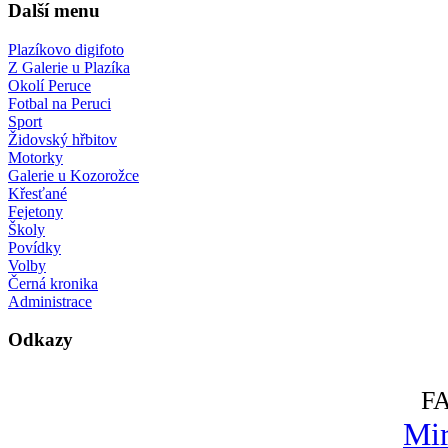
Další menu
Plazíkovo digifoto
Z Galerie u Plazíka
Okolí Peruce
Fotbal na Peruci
Sport
Židovský hřbitov
Motorky
Galerie u Kozorožce
Křesťané
Fejetony
Školy
Povídky
Volby
Černá kronika
Administrace
Odkazy
F
Mir