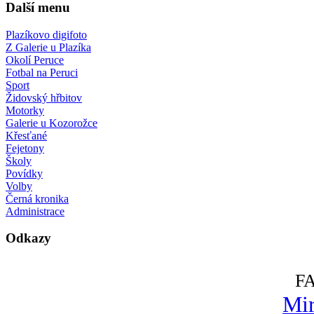
Další menu
Plazíkovo digifoto
Z Galerie u Plazíka
Okolí Peruce
Fotbal na Peruci
Sport
Židovský hřbitov
Motorky
Galerie u Kozorožce
Křesťané
Fejetony
Školy
Povídky
Volby
Černá kronika
Administrace
Odkazy
F
Mir