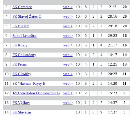
3.
SK Černčice
web >
10
6
2
2
21:7
20
4.
FK Slavoj Žatec C
web >
10
6
2
2
28:16
20
5.
FK Blažim
web >
10
6
2
2
29:18
20
6.
Sokol Lenešice
web >
10
5
1
4
29:23
16
7.
FK Kozly
web >
10
5
1
4
21:17
16
8.
FK Chlumčany
web >
10
4
2
4
14:17
14
9.
FK Peruc
web >
10
4
1
5
12:25
13
10.
SK Cítoliby
web >
10
3
2
5
20:25
11
11.
SK "Havran" Kryry B
web >
10
3
2
5
14:29
11
12.
JZD Středohor Dobroměřice B
web >
10
2
3
5
15:23
9
13.
FK Výškov
web >
10
1
2
7
14:37
5
14.
SK Slavětín
10
1
0
9
17:37
3