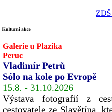
ZDŠ 
Kulturní akce
Galerie u Plazíka
Peruc
Vladimír Petrů
Sólo na kole po Evropě
15.8. - 31.10.2026
Výstava fotografií z ces
cestovatele ze Slavětína, kt