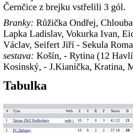
Černčice z brejku vstřelili 3 gól.
Branky:
Růžička Ondřej, Chlouba 
Lapka Ladislav, Vokurka Ivan, Ei
Václav, Seifert Jiří - Sekula Rom
sestava:
Košín, - Rytina (12 Havl
Kosinský, - J.Kianička, Kratina, 
Tabulka
#
Tým
Web
Z
V
R
P
Skóre
B
1.
Tatran ZKZ Podbořany
web >
10
7
0
3
41:22
21
2.
FC Dubany
10
6
2
2
37:16
20