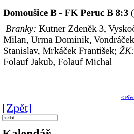
Domoušice B - FK Peruc B 8:3
(
Branky:
Kutner Zdeněk 3, Vyskoči
Milan, Urma Dominik, Vondráček 
Stanislav, Mrkáček František;
ŽK
Folauf Jakub, Folauf Michal
< Pře
[Zpět]
Kalendář