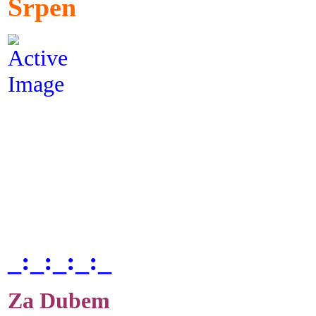
Srpen
_:_:_:_:_
Za Dubem