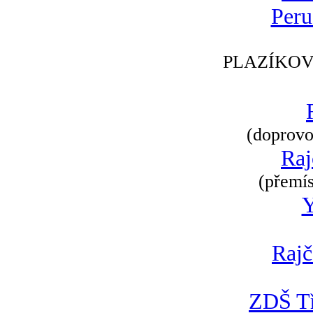
Peru
PLAZÍKOV
(doprovod
Raj
(přemís
Rajč
ZDŠ Tř