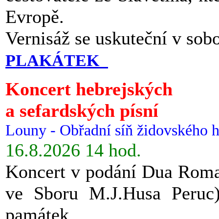
Evropě.
Vernisáž se uskuteční v sob
PLAKÁTEK
Koncert hebrejských
a sefardských písní
Louny - Obřadní síň židovského h
16.8.2026 14 hod.
Koncert v podání Dua Roman
ve Sboru M.J.Husa Peruc
památek.