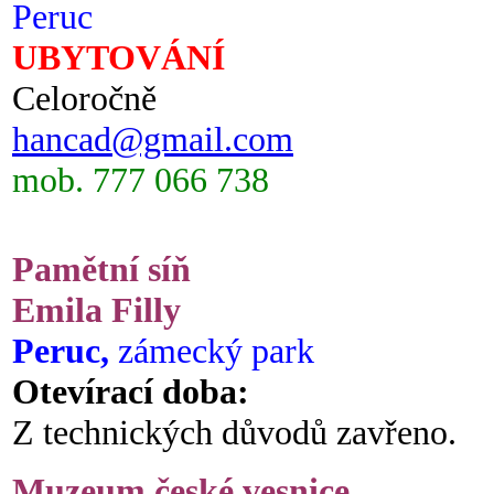
Peruc
UBYTOVÁNÍ
Celoročně
hancad@gmail.com
mob. 777 066 738
Pamětní síň
Emila Filly
Peruc,
zámecký park
Otevírací doba:
Z technických důvodů zavřeno.
Muzeum české vesnice