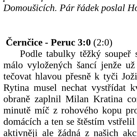
Domoušicích. Pár řádek poslal H
Černčice - Peruc 3:0
(2:0)
Podle tabulky těžký soupeř si
málo vyložených šancí jenže už 
tečovat hlavou přesně k tyči Jo
Rytina musel nechat vystřídat k
obraně zaplnil Milan Kratina co
minutě míč z rohového kopu pro
domácích a ten se štěstím vstřelil
aktivněji ale žádná z našich ak