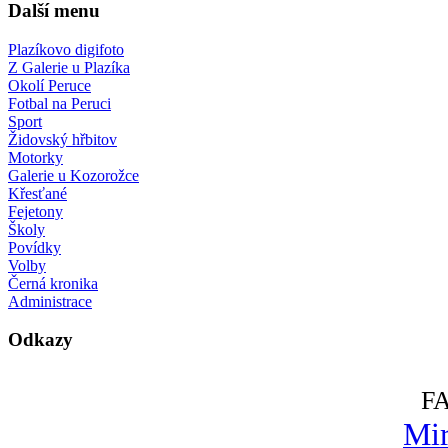
Další menu
Plazíkovo digifoto
Z Galerie u Plazíka
Okolí Peruce
Fotbal na Peruci
Sport
Židovský hřbitov
Motorky
Galerie u Kozorožce
Křesťané
Fejetony
Školy
Povídky
Volby
Černá kronika
Administrace
Odkazy
F
Mir