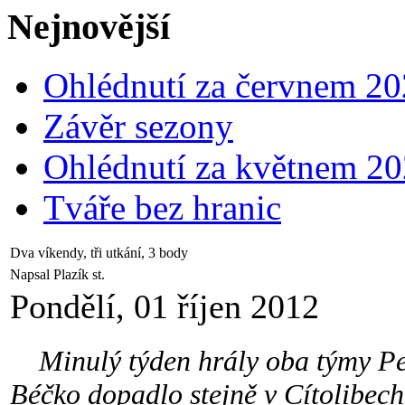
Nejnovější
Ohlédnutí za červnem 2
Závěr sezony
Ohlédnutí za květnem 2
Tváře bez hranic
Dva víkendy, tři utkání, 3 body
Napsal Plazík st.
Pondělí, 01 říjen 2012
Minulý týden hrály oba týmy Per
Béčko dopadlo stejně v Cítolibech