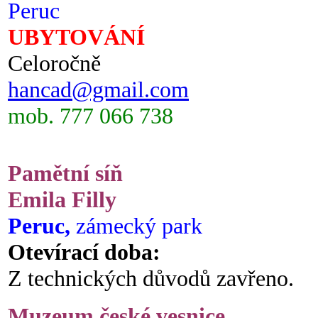
Peruc
UBYTOVÁNÍ
Celoročně
hancad@gmail.com
mob. 777 066 738
Pamětní síň
Emila Filly
Peruc,
zámecký park
Otevírací doba:
Z technických důvodů zavřeno.
Muzeum české vesnice