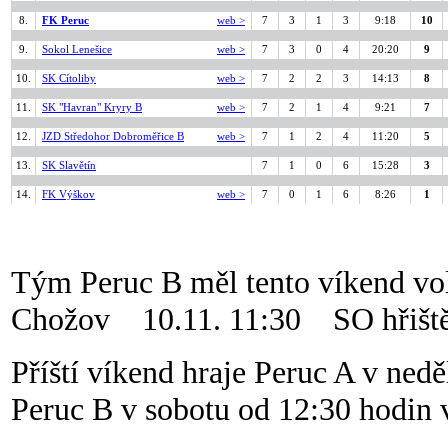
8.
FK Peruc
web >
7
3
1
3
9:18
10
9.
Sokol Lenešice
web >
7
3
0
4
20:20
9
10.
SK Cítoliby
web >
7
2
2
3
14:13
8
11.
SK "Havran" Kryry B
web >
7
2
1
4
9:21
7
12.
JZD Středohor Dobroměřice B
web >
7
1
2
4
11:20
5
13.
SK Slavětín
7
1
0
6
15:28
3
14.
FK Výškov
web >
7
0
1
6
8:26
1
Tým Peruc B měl tento víkend vo
Chožov 10.11. 11:30 SO hřišt
Příští víkend hraje Peruc A v ned
Peruc B v sobotu od 12:30 hodin 