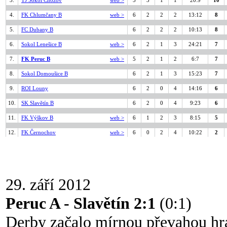
3.
TJ Sokol Chožov
web >
5
3
1
1
20:9
10
4.
FK Chlumčany B
web >
6
2
2
2
13:12
8
5.
FC Dubany B
6
2
2
2
10:13
8
6.
Sokol Lenešice B
web >
6
2
1
3
24:21
7
7.
FK Peruc B
web >
5
2
1
2
6:7
7
8.
Sokol Domoušice B
6
2
1
3
15:23
7
9.
ROI Louny
6
2
0
4
14:16
6
10.
SK Slavětín B
6
2
0
4
9:23
6
11.
FK Výškov B
web >
6
1
2
3
8:15
5
12.
FK Černochov
web >
6
0
2
4
10:22
2
29. září 2012
Peruc A - Slavětín 2:1
(0:1)
Derby začalo mírnou převahou hrá