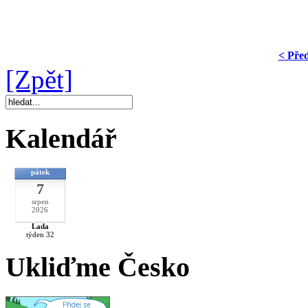
< Pře
[Zpět]
Kalendář
pátek
7
srpen
2026
Lada
týden 32
Ukliďme Česko