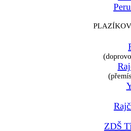
Peru
PLAZÍKOV
(doprovod
Raj
(přemís
Rajč
ZDŠ Tř