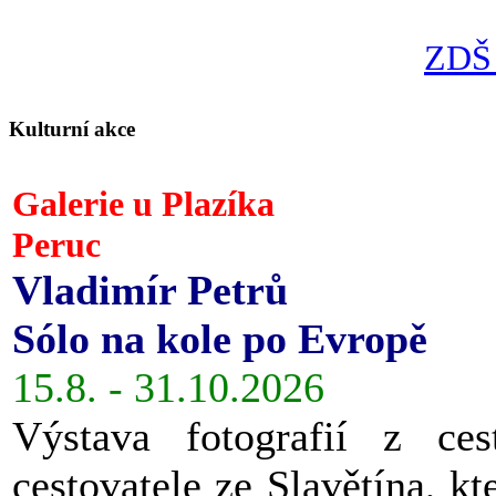
ZDŠ 
Kulturní akce
Galerie u Plazíka
Peruc
Vladimír Petrů
Sólo na kole po Evropě
15.8. - 31.10.2026
Výstava fotografií z ces
cestovatele ze Slavětína, kt