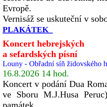
Evropě.
Vernisáž se uskuteční v sob
PLAKÁTEK
Koncert hebrejských
a sefardských písní
Louny - Obřadní síň židovského h
16.8.2026 14 hod.
Koncert v podání Dua Roman
ve Sboru M.J.Husa Peruc
památek.