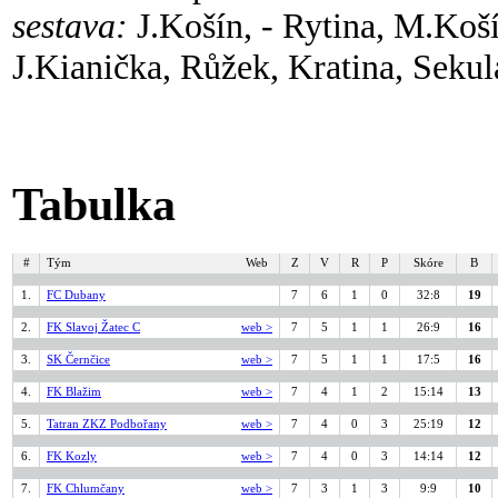
sestava:
J.Košín, - Rytina, M.Koší
J.Kianička, Růžek, Kratina, Sekul
Tabulka
#
Tým
Web
Z
V
R
P
Skóre
B
1.
FC Dubany
7
6
1
0
32:8
19
2.
FK Slavoj Žatec C
web >
7
5
1
1
26:9
16
3.
SK Černčice
web >
7
5
1
1
17:5
16
4.
FK Blažim
web >
7
4
1
2
15:14
13
5.
Tatran ZKZ Podbořany
web >
7
4
0
3
25:19
12
6.
FK Kozly
web >
7
4
0
3
14:14
12
7.
FK Chlumčany
web >
7
3
1
3
9:9
10