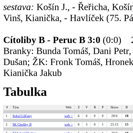
sestava:
Košín J., - Řeřicha, Koší
Vinš, Kianička, - Havlíček (75. P
Cítoliby B - Peruc B 3:0
(0:0) 
Branky: Bunda Tomáš, Dani Petr, 
Dušan; ŽK: Fronk Tomáš, Hronek 
Kianička Jakub
Tabulka
#
Tým
Web
Z
V
R
P
Skóre
B
1.
Sokol Líšťany
web >
6
6
0
0
28:6
18
2.
SK Cítoliby B
web >
6
5
0
1
25:15
15