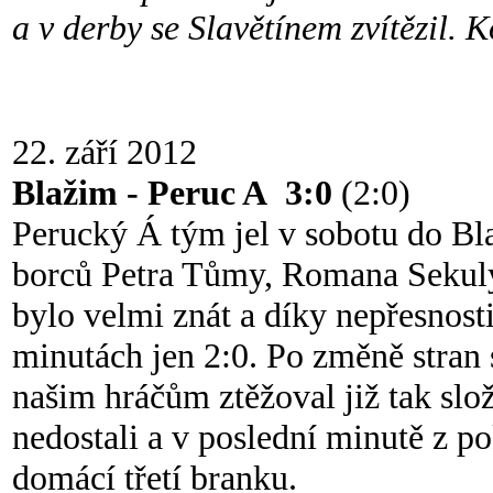
a v derby se Slavětínem zvítězil
22. září 2012
Blažim - Peruc A 3:0
(2:0)
Perucký Á tým jel v sobotu do Bl
borců Petra Tůmy, Romana Sekuly
bylo velmi znát a díky nepřesnost
minutách jen 2:0. Po změně stran s
našim hráčům ztěžoval již tak slož
nedostali a v poslední minutě z p
domácí třetí branku.