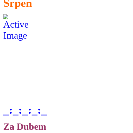
Srpen
_:_:_:_:_
Za Dubem