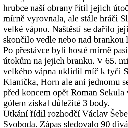
hrubce naší obrany řítil jejich út
mírně vyrovnala, ale stále hráči S
velké vápno. Naštěstí se dařilo je
skončilo vedle nebo nad brankou 
Po přestávce byli hosté mírně pasi
útokům na jejich branku. V 65. mi
velkého vápna uklidil míč k tyči S
Kianička, Horn ale ani jednomu se
před koncem opět Roman Sekula v
gólem získal důležité 3 body.
Utkání řídil rozhodčí Václav Šebe
Svoboda. Zápas sledovalo 90 divá