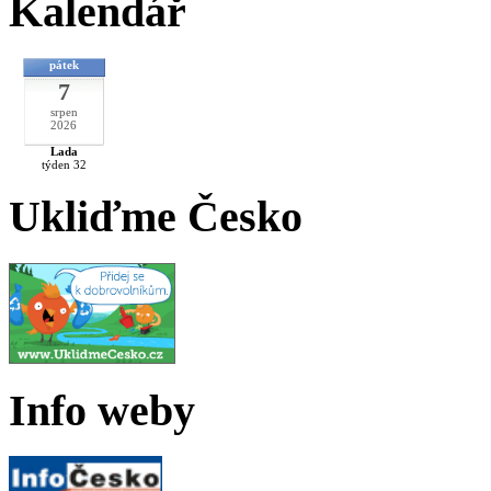
Kalendář
pátek
7
srpen
2026
Lada
týden 32
Ukliďme Česko
Info weby