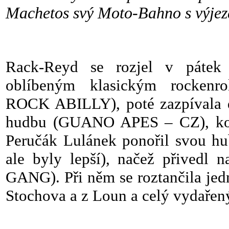
Machetos svý Moto-Bahno s výje
Rack-Reyd se rozjel v páte
oblíbeným klasickým rocke
ROCK ABILLY), poté zazpívala 
hudbu (GUANO APES – CZ), kolem
Peručák Lulánek ponořil svou hu
ale byly lepší), načež přived
GANG). Při něm se roztančila jed
Stochova a z Loun a celý vydařený