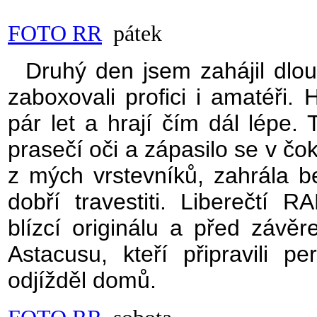
FOTO RR
pátek
Druhý den jsem zahájil dlou
zaboxovali profici i amatéři
pár let a hrají čím dál lépe. 
prasečí oči a zápasilo se v 
z mých vrstevníků, zahrála b
dobří travestiti. Libereč
blízcí originálu a před závě
Astacusu, kteří připravili p
odjížděl domů.