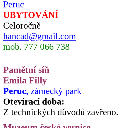
Peruc
UBYTOVÁNÍ
Celoročně
hancad@gmail.com
mob. 777 066 738
Pamětní síň
Emila Filly
Peruc,
zámecký park
Otevírací doba:
Z technických důvodů zavřeno.
Muzeum české vesnice