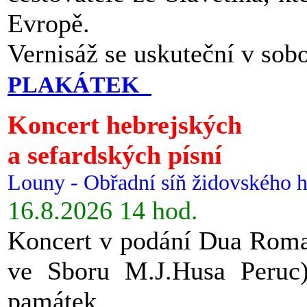
Evropě.
Vernisáž se uskuteční v sob
PLAKÁTEK
Koncert hebrejských
a sefardských písní
Louny - Obřadní síň židovského h
16.8.2026 14 hod.
Koncert v podání Dua Roman
ve Sboru M.J.Husa Peruc
památek.