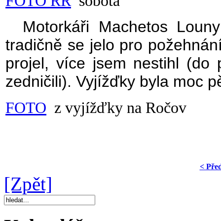
FOTO RR
sobota
Motorkáři Machetos Louny 
tradičně se jelo pro požehnán
projel, více jsem nestihl (d
zedničili). Vyjížďky byla moc 
FOTO
z vyjížďky na Ročov
< Pře
[Zpět]