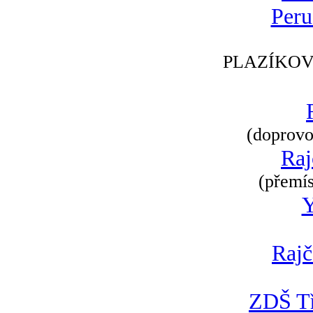
Peru
PLAZÍKOV
(doprovod
Raj
(přemís
Rajč
ZDŠ Tř