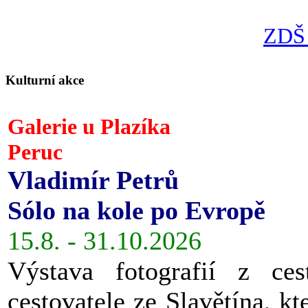
ZDŠ 
Kulturní akce
Galerie u Plazíka
Peruc
Vladimír Petrů
Sólo na kole po Evropě
15.8. - 31.10.2026
Výstava fotografií z ces
cestovatele ze Slavětína, kt