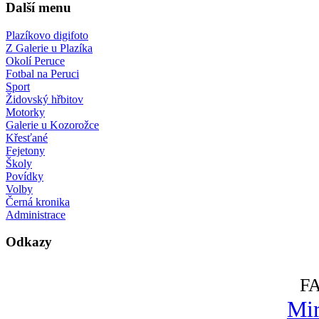
Další menu
Plazíkovo digifoto
Z Galerie u Plazíka
Okolí Peruce
Fotbal na Peruci
Sport
Židovský hřbitov
Motorky
Galerie u Kozorožce
Křesťané
Fejetony
Školy
Povídky
Volby
Černá kronika
Administrace
Odkazy
F
Mir