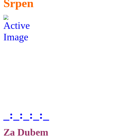
Srpen
_:_:_:_:_
Za Dubem