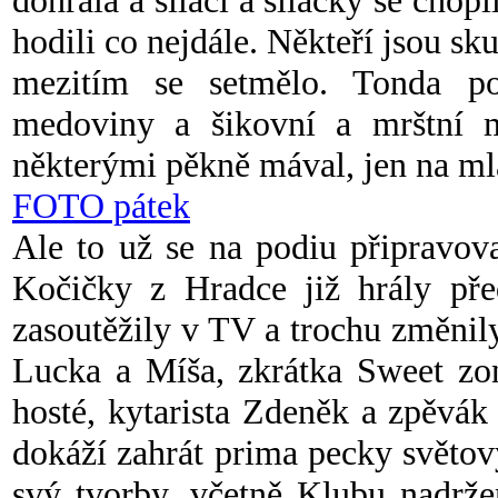
dohrála a siláci a silačky se chopi
hodili co nejdále. Někteří jsou sku
mezitím se setmělo. Tonda 
medoviny a šikovní a mrštní m
některými pěkně mával, jen na m
FOTO pátek
Ale to už se na podiu připravova
Kočičky z Hradce již hrály pře
zasoutěžily v TV a trochu změnil
Lucka a Míša, zkrátka Sweet zon
hosté, kytarista Zdeněk a zpěvák
dokáží zahrát prima pecky světov
svý tvorby, včetně Klubu nadrže