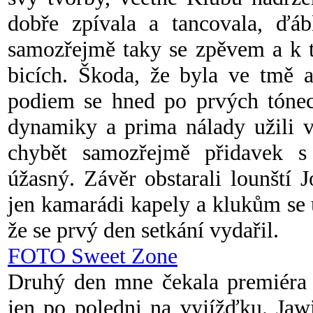
dobře zpívala a tancovala, ďáb
samozřejmě taky se zpěvem a k 
bicích. Škoda, že byla ve tmě a
podiem se hned po prvých tónech
dynamiky a prima nálady užili 
chybět samozřejmě přidavek 
úžasný. Závěr obstarali lounští 
jen kamarádi kapely a klukům se 
že se prvý den setkání vydařil.
FOTO Sweet Zone
Druhý den mne čekala premiéra
jen po poledni na vyjížďku. Jawi