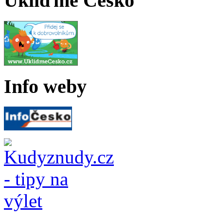
Ukliďme Česko
Info weby