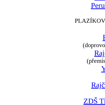
Peru
PLAZÍKOV
(doprovod
Raj
(přemís
Rajč
ZDŠ Tř