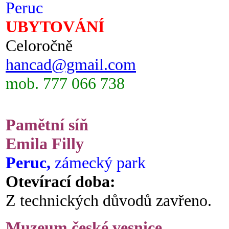
Peruc
UBYTOVÁNÍ
Celoročně
hancad@gmail.com
mob. 777 066 738
Pamětní síň
Emila Filly
Peruc,
zámecký park
Otevírací doba:
Z technických důvodů zavřeno.
Muzeum české vesnice