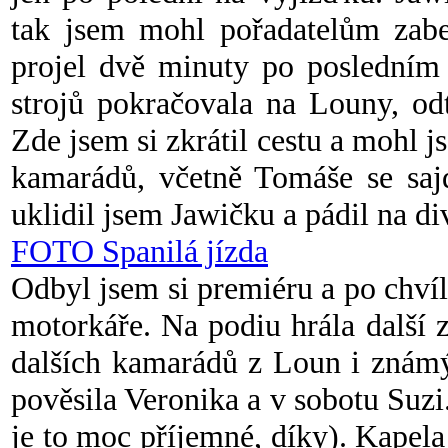
tak jsem mohl pořadatelům zabe
projel dvě minuty po posledním 
strojů pokračovala na Louny, od
Zde jsem si zkrátil cestu a mohl j
kamarádů, včetně Tomáše se saj
uklidil jsem Jawičku a pádil na di
FOTO Spanilá jízda
Odbyl jsem si premiéru a po chvíl
motorkáře. Na podiu hrála další 
dalších kamarádů z Loun i známý
pověsila Veronika a v sobotu Suzi
je to moc příjemné, díky). Kapel