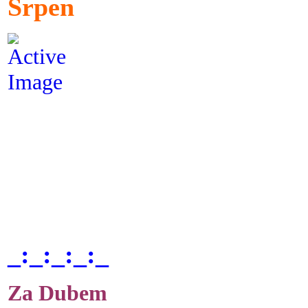
Srpen
_:_:_:_:_
Za Dubem