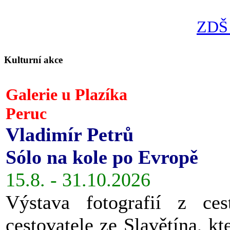
ZDŠ 
Kulturní akce
Galerie u Plazíka
Peruc
Vladimír Petrů
Sólo na kole po Evropě
15.8. - 31.10.2026
Výstava fotografií z ces
cestovatele ze Slavětína, kt