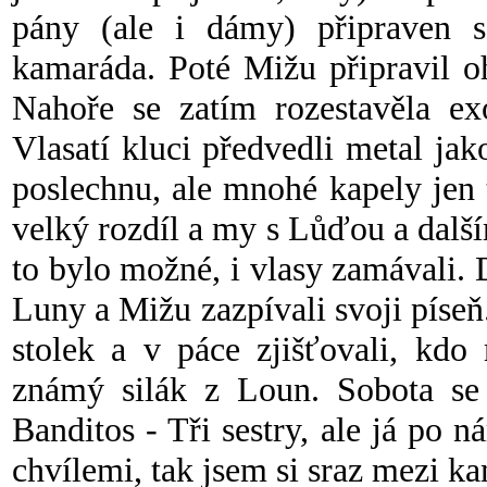
pány (ale i dámy) připraven s
kamaráda. Poté Mižu připravil o
Nahoře se zatím rozestavěla ex
Vlasatí kluci předvedli metal ja
poslechnu, ale mnohé kapely jen t
velký rozdíl a my s Lůďou a dalš
to bylo možné, i vlasy zamávali. 
Luny a Mižu zazpívali svoji píseň.
stolek a v páce zjišťovali, kdo
známý silák z Loun. Sobota se 
Banditos - Tři sestry, ale já po 
chvílemi, tak jsem si sraz mezi ka