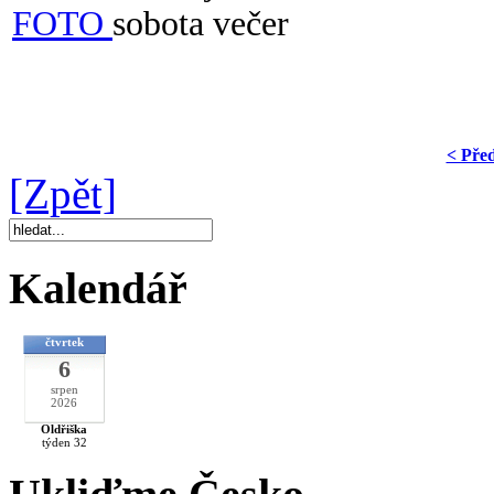
FOTO
sobota večer
< Pře
[Zpět]
Kalendář
čtvrtek
6
srpen
2026
Oldřiška
týden 32