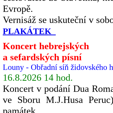
Evropě.
Vernisáž se uskuteční v sob
PLAKÁTEK
Koncert hebrejských
a sefardských písní
Louny - Obřadní síň židovského h
16.8.2026 14 hod.
Koncert v podání Dua Roman
ve Sboru M.J.Husa Peruc
památek.