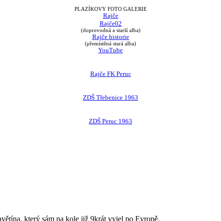
PLAZÍKOVY FOTO GALERIE
Rajče
Rajče02
(doprovodná a starší alba)
Rajče historie
(přemístěná stará alba)
YouTube
Rajče FK Peruc
ZDŠ Třebenice 1963
ZDŠ Peruc 1963
avětína, který sám na kole již 9krát vyjel po Evropě.