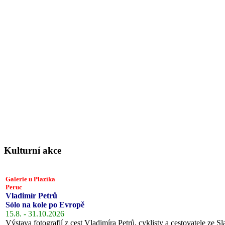
Kulturní akce
Galerie u Plazíka
Peruc
Vladimír Petrů
Sólo na kole po Evropě
15.8. - 31.10.2026
Výstava fotografií z cest Vladimíra Petrů, cyklisty a cestovatele ze Sl