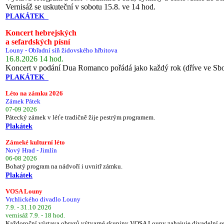
Vernisáž se uskuteční v sobotu 15.8. ve 14 hod.
PLAKÁTEK
Koncert hebrejských
a sefardských písní
Louny - Obřadní síň židovského hřbitova
16.8.2026 14 hod.
Koncert v podání Dua Romanco pořádá jako každý rok (dříve ve Sb
PLAKÁTEK
Léto na zámku 2026
Zámek Pátek
07-09 2026
Pátecký zámek v léťe tradičně žije pestrým programem.
Plakátek
Zámeké kulturní léto
Nový Hrad - Jimlín
06-08 2026
Bohatý program na nádvoří i uvnitř zámku.
Plakátek
VOSA Louny
Vrchlického divadlo Louny
7.9. - 31.10 2026
vernisáž 7.9. - 18 hod.
Každoroční výstava obrazů výtvarné skupiny VOSA Louny zahajuje divadelní s