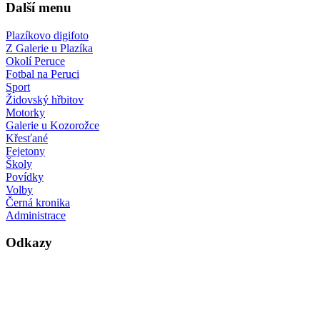
Další menu
Plazíkovo digifoto
Z Galerie u Plazíka
Okolí Peruce
Fotbal na Peruci
Sport
Židovský hřbitov
Motorky
Galerie u Kozorožce
Křesťané
Fejetony
Školy
Povídky
Volby
Černá kronika
Administrace
Odkazy