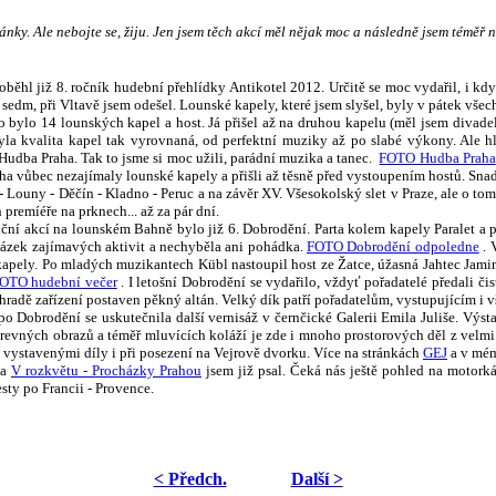
ánky. Ale nebojte se, žiju. Jen jsem těch akcí měl nějak moc a následně jsem téměř n
l již 8. ročník hudební přehlídky Antikotel 2012. Určitě se moc vydařil, i když
l sedm, při Vltavě jsem odešel. Lounské kapely, které jsem slyšel, byly v pátek vš
no bylo 14 lounských kapel a host. Já přišel až na druhou kapelu (měl jsem divade
la kvalita kapel tak vyrovnaná, od perfektní muziky až po slabé výkony. Ale h
Hudba Praha. Tak to jsme si moc užili, parádní muzika a tanec.
FOTO Hudba Praha
ha vůbec nezajímaly lounské kapely a přišli až těsně před vystoupením hostů. Snad p
 - Louny - Děčín - Kladno - Peruc a na závěr XV. Všesokolský slet v Praze, ale o 
 premíéře na prknech... až za pár dní.
iční akcí na lounském Bahně bylo již 6. Dobrodění. Parta kolem kapely Paralet a 
kázek zajímavých aktivit a nechyběla ani pohádka.
FOTO Dobrodění odpoledne
. 
kapely. Po mladých muzikantech Kübl nastoupil host ze Žatce, úžasná Jahtec Jamin´ 
OTO hudební večer
. I letošní Dobrodění se vydařilo, vždyť pořadatelé předali č
hradě zařízení postaven pěkný altán. Velký dík patří pořadatelům, vystupujícím i vš
o Dobrodění se uskutečnila další vernisáž v černčické Galerii Emila Juliše. Výst
barevných obrazů a téměř mluvících koláží je zde i mnoho prostorových děl z velm
i vystavenými díly i při posezení na Vejrově dvorku. Více na stránkách
GEJ
a v mé
ka
V rozkvětu - Procházky Prahou
jsem již psal. Čeká nás ještě pohled na motork
sty po Francii - Provence.
< Předch.
Další >