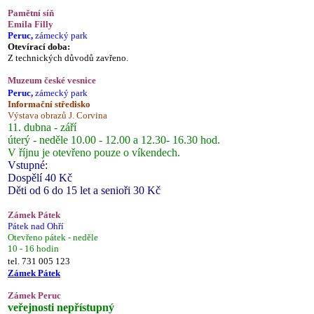
Pamětní síň
Emila Filly
Peruc,
zámecký park
Otevírací doba:
Z technických důvodů zavřeno.
Muzeum české vesnice
Peruc,
zámecký park
Informační středisko
Výstava obrazů J. Corvina
11. dubna - září
úterý - neděle 10.00 - 12.00 a 12.30- 16.30 hod.
V říjnu je otevřeno pouze o víkendech.
Vstupné:
Dospělí 40 Kč
Děti od 6 do 15 let a senioři 30 Kč
Zámek Pátek
Pátek nad Ohří
Otevřeno pátek - neděle
10 - 16 hodin
tel. 731 005 123
Zámek Pátek
Zámek Peruc
veřejnosti nepřístupný