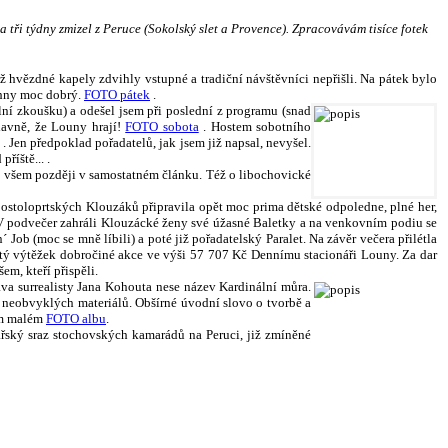
a tři týdny zmizel z Peruce (Sokolský slet a Provence). Zpracovávám tisíce fotek
 hvězdné kapely zdvihly vstupné a tradiční návštěvníci nepřišli. Na pátek bylo
echny moc dobrý.
FOTO pátek
.
lní zkoušku) a odešel jsem při poslední z programu (snad
lavně, že Louny hrají!
FOTO sobota
. Hostem sobotního
. Jen předpoklad pořadatelů, jak jsem již napsal, nevyšel.
říště... .
tom všem později v samostatném článku. Též o libochovické
postoloprtských Klouzáků připravila opět moc prima dětské odpoledne, plné her,
V podvečer zahráli Klouzácké ženy své úžasné Baletky a na venkovním podiu se
Job (moc se mně líbili) a poté již pořadatelský Paralet. Na závěr večera přilétla
istý výtěžek dobročiné akce ve výši 57 707 Kč Dennímu stacionáři Louny. Za dar
em, kteří přispěli.
ava surrealisty Jana Kohouta nese název Kardinální můra.
i neobvyklých materiálů. Obšírné úvodní slovo o tvorbě a
m malém
FOTO albu
.
ářský sraz stochovských kamarádů na Peruci, již zmíněné