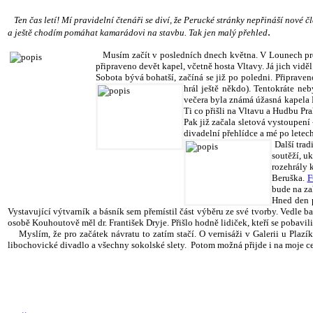
Ten čas letí! Mí pravidelní čtenáři se diví, že Perucké stránky nepřináší nové čl
.
a ještě chodím pomáhat kamarádovi na stavbu. Tak jen malý přehled
Musím začít v posledních dnech května. V Lounech proběh
připraveno devět kapel, včetně hosta Vltavy. Já jich vidě
Sobota bývá bohatší, začíná se již po poledni. Připrave
hrál ještě někdo).
Tentokráte neby
večera byla známá úžasná kapela 
Ti co přišli na Vltavu a Hudbu Pra
Pak již začala sletová vystoupení
divadelní přehlídce a mé po letech
Další trad
soutěží, u
rozehrály 
Beruška.
F
bude na za
Hned den p
Vystavující výtvarník a básník sem přemístil část výběru ze své tvorby. Vedle 
osobě Kouhoutově měl dr. František Dryje. Přišlo hodně lidiček, kteří se pobavil
Myslím, že pro začátek návratu to zatím stačí. O vernisáži v Galerii u Plazí
libochovické divadlo a všechny sokolské slety. Potom možná přijde i na moje ce