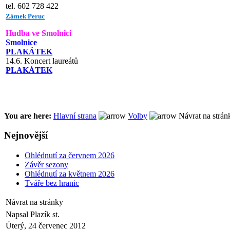
tel. 602 728 422
Zámek Peruc
Hudba ve Smolnici
Smolnice
PLAKÁTEK
14.6. Koncert laureátů
PLAKÁTEK
You are here:
Hlavní strana
Volby
Návrat na strán
Nejnovější
Ohlédnutí za červnem 2026
Závěr sezony
Ohlédnutí za květnem 2026
Tváře bez hranic
Návrat na stránky
Napsal Plazík st.
Úterý, 24 červenec 2012