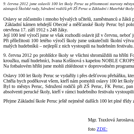
9. června 2012 jsme oslavili 100 let školy Peruc za přítomnosti starosty měs
zástupců Školské rady, Sdružení rodičů při ZŠ Peruc a Základní i Mateřské školy
Oslavy se zúčastnilo i mnoho bývalých učitelů, zaměstnanců a žáků p
Základní kámen tehdejší Obecné a měšťanské školy Peruc byl polože
otevřena 17. září 1912 s 248 žáky.
Její 100 leté výročí jsme se však rozhodli oslavit již v červnu, nebo
Při příležitosti 100 letého výročí školy jsme uskutečnili školní výt
malých hudebníků – nejlepší z nich vystoupili na hudebním festivalu.
9. června 2012 po prohlídce školy se všichni shromáždili na hřišti 
kroužku, malí hudebníci, Ivana Košínová s kapelou NOBLE CROPS
Na fotbalovém hřišti jsme mohli zhlédnout v doprovodném programu i
Oslavy 100 let školy Peruc se vydařily i přes dešťovou přeháňku, kte
Chtěla bych poděkovat všem, kteří nám pomohli oslavy 100 let školy
Byl to městys Peruc, Sdružení rodičů při ZŠ Peruc, FK Peruc, pa
absolventi perucké školy, kteří v rámci hudebního festivalu vystoupili
Přejme Základní škole Peruc ještě nejméně dalších 100 let plné třídy 
Mgr. Traxlová Jaroslava
foto
ZDE: