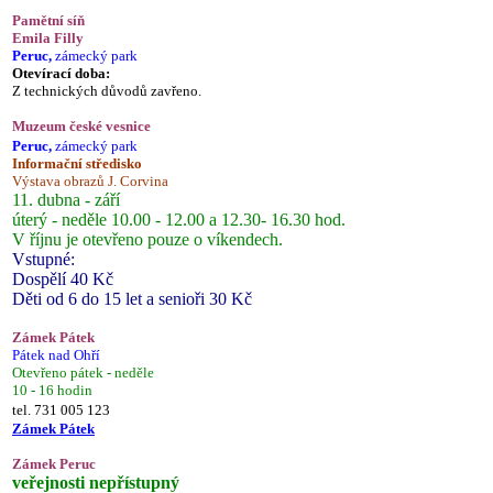
Pamětní síň
Emila Filly
Peruc,
zámecký park
Otevírací doba:
Z technických důvodů zavřeno.
Muzeum české vesnice
Peruc,
zámecký park
Informační středisko
Výstava obrazů J. Corvina
11. dubna - září
úterý - neděle 10.00 - 12.00 a 12.30- 16.30 hod.
V říjnu je otevřeno pouze o víkendech.
Vstupné:
Dospělí 40 Kč
Děti od 6 do 15 let a senioři 30 Kč
Zámek Pátek
Pátek nad Ohří
Otevřeno pátek - neděle
10 - 16 hodin
tel. 731 005 123
Zámek Pátek
Zámek Peruc
veřejnosti nepřístupný