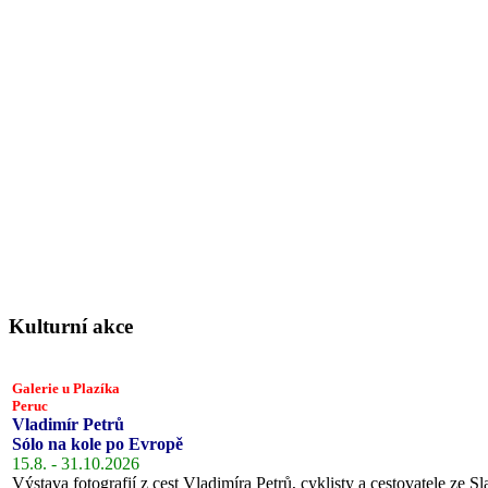
Kulturní akce
Galerie u Plazíka
Peruc
Vladimír Petrů
Sólo na kole po Evropě
15.8. - 31.10.2026
Výstava fotografií z cest Vladimíra Petrů, cyklisty a cestovatele ze Sl