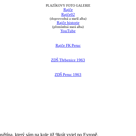
PLAZÍKOVY FOTO GALERIE
Rajče
Rajče02
(doprovodná a starší alba)
Rajče historie
(přemístěná stará alba)
YouTube
Rajče FK Peruc
ZDŠ Třebenice 1963
ZDŠ Peruc 1963
avětína, který sám na kole již 9krát vyjel po Evropě.