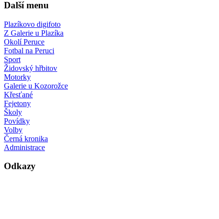
Další menu
Plazíkovo digifoto
Z Galerie u Plazíka
Okolí Peruce
Fotbal na Peruci
Sport
Židovský hřbitov
Motorky
Galerie u Kozorožce
Křesťané
Fejetony
Školy
Povídky
Volby
Černá kronika
Administrace
Odkazy