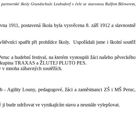
e partnerské školy Grundschule Leubsdorf v čele se starostou Ralfem Bőrnerem,
vna 1911, postavená škola byla vysvěcena 8. září 1912 a slavnostně
štěvníci spatřit při prohlídce školy. Uspořádali jsme i školní soutěž
Peruc a hudební festival, na kterém vystoupili žáci našeho pěveckého
loun, skupina TRAXAS a ŽLUTEJ PLUTO PES.
ly v mnoha zábavných soutěžích.
b - Agility Louny, pedagogové, žáci a zaměstnanci ZŠ i MŠ Peruc,
ý ji bude udržovat ve vynikajícím stavu a neustále vylepšovat.