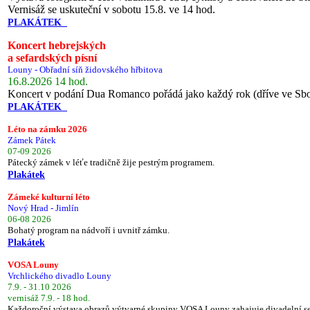
Vernisáž se uskuteční v sobotu 15.8. ve 14 hod.
PLAKÁTEK
Koncert hebrejských
a sefardských písní
Louny - Obřadní síň židovského hřbitova
16.8.2026 14 hod.
Koncert v podání Dua Romanco pořádá jako každý rok (dříve ve Sb
PLAKÁTEK
Léto na zámku 2026
Zámek Pátek
07-09 2026
Pátecký zámek v léťe tradičně žije pestrým programem.
Plakátek
Zámeké kulturní léto
Nový Hrad - Jimlín
06-08 2026
Bohatý program na nádvoří i uvnitř zámku.
Plakátek
VOSA Louny
Vrchlického divadlo Louny
7.9. - 31.10 2026
vernisáž 7.9. - 18 hod.
Každoroční výstava obrazů výtvarné skupiny VOSA Louny zahajuje divadelní s