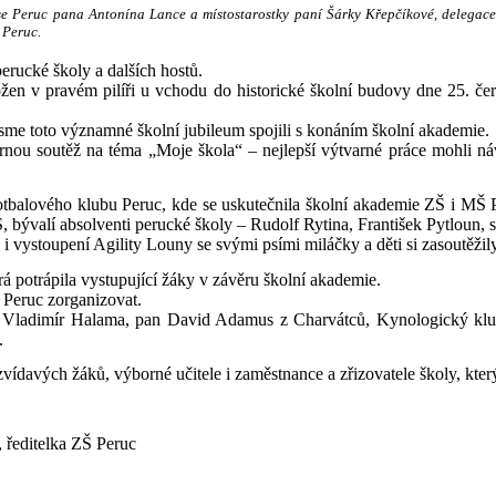
tyse Peruc pana Antonína Lance a místostarostky paní Šárky Křepčíkové, delegac
 Peruc.
erucké školy a dalších hostů.
n v pravém pilíři u vchodu do historické školní budovy dne 25. čer
ť jsme toto významné školní jubileum spojili s konáním školní akademie.
varnou soutěž na téma „Moje škola“ – nejlepší výtvarné práce mohli náv
Fotbalového klubu Peruc, kde se uskutečnila školní akademie ZŠ i MŠ 
, bývalí absolventi perucké školy – Rudolf Rytina, František Pyt
 vystoupení Agility Louny se svými psími miláčky a děti si zasoutěži
rá potrápila vystupující žáky v závěru školní akademie.
 Peruc zorganizovat.
n Vladimír Halama, pan David Adamus z Charvátců, Kynologický klu
.
zvídavých žáků, výborné učitele i zaměstnance a zřizovatele školy, kter
, ředitelka ZŠ Peruc