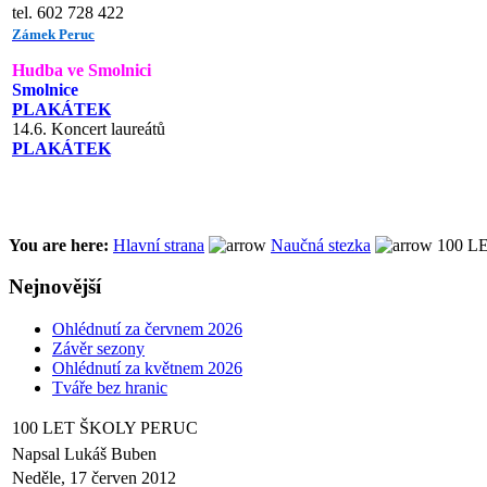
tel. 602 728 422
Zámek Peruc
Hudba ve Smolnici
Smolnice
PLAKÁTEK
14.6. Koncert laureátů
PLAKÁTEK
You are here:
Hlavní strana
Naučná stezka
100 L
Nejnovější
Ohlédnutí za červnem 2026
Závěr sezony
Ohlédnutí za květnem 2026
Tváře bez hranic
100 LET ŠKOLY PERUC
Napsal Lukáš Buben
Neděle, 17 červen 2012