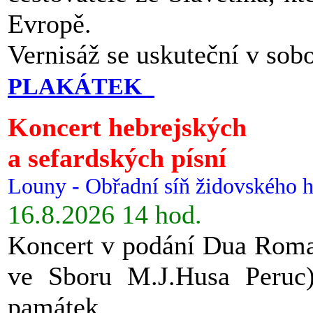
Evropě.
Vernisáž se uskuteční v sob
PLAKÁTEK
Koncert hebrejských
a sefardských písní
Louny - Obřadní síň židovského h
16.8.2026 14 hod.
Koncert v podání Dua Roman
ve Sboru M.J.Husa Peruc
památek.