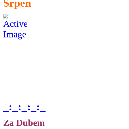
Srpen
_:_:_:_:_
Za Dubem