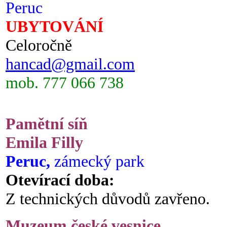
Peruc
UBYTOVÁNÍ
Celoročně
hancad@gmail.com
mob. 777 066 738
Pamětní síň
Emila Filly
Peruc,
zámecký park
Otevírací doba:
Z technických důvodů zavřeno.
Muzeum české vesnice