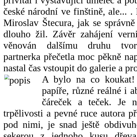
přivítal i vystavující umělec a pot
české národní ve finštině, ale... 
Miroslav Štecura, jak se správně
dlouho žil. Závěr zahájení vern
věnován dalšímu druhu tvor
partnerka přečetla moc pěkně na
nastal čas vstoupit do galerie a pr
A bylo na co koukat!
papíře, různé reálné i 
čáreček a teček. Je 
trpělivosti a pevné ruce autora př
pod nimi, je snad ještě obdivuh
sekerou z jednoho kusu dřeva