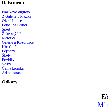
Další menu
Plazíkovo digifoto
Z Galerie u Plazíka
Okolí Peruce
Fotbal na Peruci
Sport
Židovský hřbitov
Motorky
Galerie u Kozorožce
Křesťané
Fejetony
Školy
Povídky
Volby
Černá kronika
Administrace
Odkazy
F
Mir