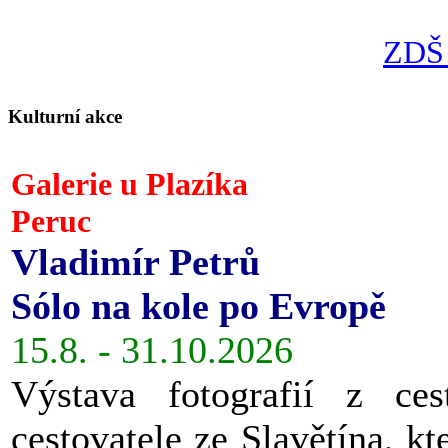
ZDŠ 
Kulturní akce
Galerie u Plazíka
Peruc
Vladimír Petrů
Sólo na kole po Evropě
15.8. - 31.10.2026
Výstava fotografií z ces
cestovatele ze Slavětína, kt