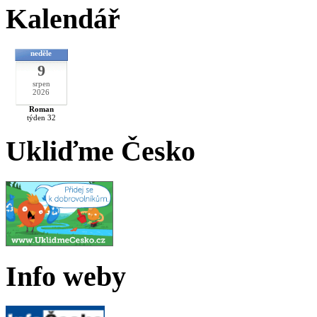
Kalendář
neděle
9
srpen
2026
Roman
týden 32
Ukliďme Česko
Info weby