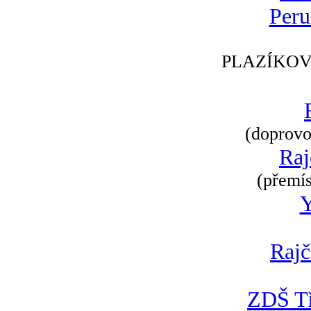
Peru
PLAZÍKOV
(doprovod
Raj
(přemís
Rajč
ZDŠ Tř