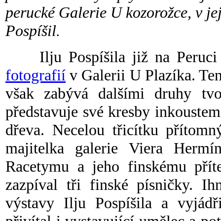
perucké Galerie U kozorožce, v jej
Pospíšil.
Ilju Pospíšila již na Peruci
fotografií
v Galerii U Plazíka. Te
však zabývá dalšími druhy tv
představuje své kresby inkoustem
dřeva. Necelou třicítku přítomn
majitelka galerie Viera Hermí
Racetymu a jeho finskému přít
zazpíval tři finské písničky. I
výstavy Ilju Pospíšila a vyjád