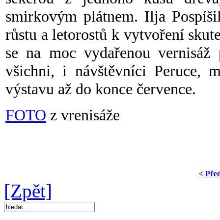
smirkovým plátnem. Ilja Pospíši
růstu a letorostů k vytvoření skut
se na moc vydařenou vernisáž p
všichni, i návštěvníci Peruce,
výstavu až do konce července.
FOTO
z vrenisáže
< Pře
[Zpět]