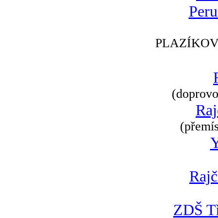
Peru
PLAZÍKOV
(doprovod
Raj
(přemís
Rajč
ZDŠ Tř