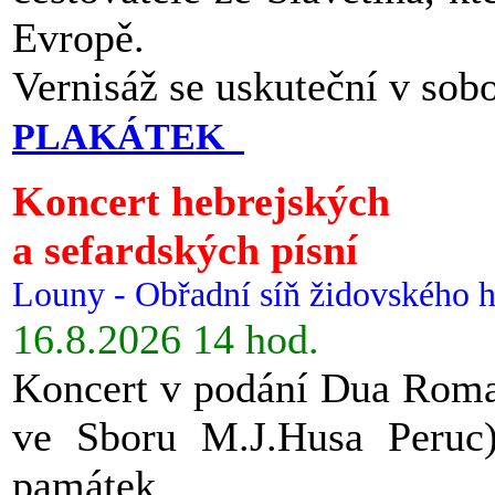
Evropě.
Vernisáž se uskuteční v sob
PLAKÁTEK
Koncert hebrejských
a sefardských písní
Louny - Obřadní síň židovského h
16.8.2026 14 hod.
Koncert v podání Dua Roman
ve Sboru M.J.Husa Peruc
památek.