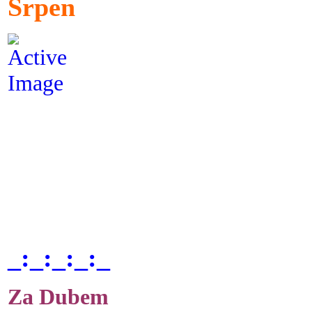
Srpen
_:_:_:_:_
Za Dubem