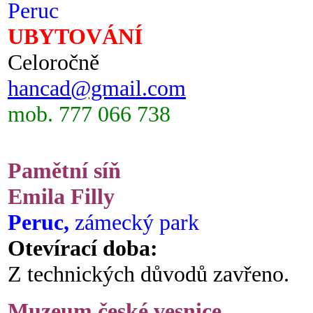
Peruc
UBYTOVÁNÍ
Celoročně
hancad@gmail.com
mob. 777 066 738
Pamětní síň
Emila Filly
Peruc,
zámecký park
Otevírací doba:
Z technických důvodů zavřeno.
Muzeum české vesnice