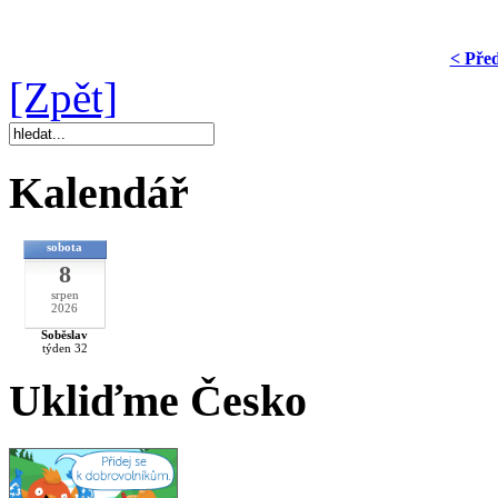
< Pře
[Zpět]
Kalendář
sobota
8
srpen
2026
Soběslav
týden 32
Ukliďme Česko