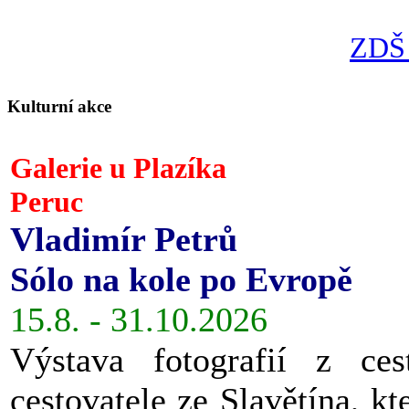
ZDŠ 
Kulturní akce
Galerie u Plazíka
Peruc
Vladimír Petrů
Sólo na kole po Evropě
15.8. - 31.10.2026
Výstava fotografií z ces
cestovatele ze Slavětína, kt