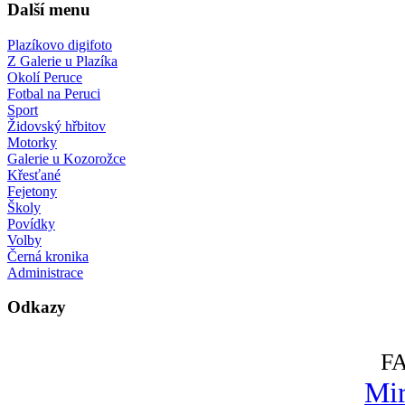
Další menu
Plazíkovo digifoto
Z Galerie u Plazíka
Okolí Peruce
Fotbal na Peruci
Sport
Židovský hřbitov
Motorky
Galerie u Kozorožce
Křesťané
Fejetony
Školy
Povídky
Volby
Černá kronika
Administrace
Odkazy
F
Mir