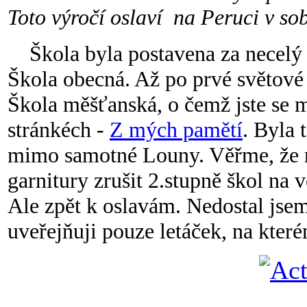
Toto výročí oslaví na Peruci v so
Škola byla postavena za necelý 
Škola obecná. Až po prvé světové 
Škola měšťanská, o čemž jste se mo
stránkéch -
Z mých pamětí
. Byla
mimo samotné Louny. Věřme, že 
garnitury zrušit 2.stupně škol na 
Ale zpět k oslavám. Nedostal jse
uveřejňuji pouze letáček, na kter