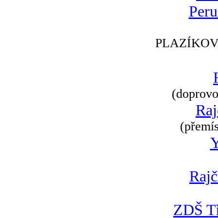
Peru
PLAZÍKOV
(doprovod
Raj
(přemís
Rajč
ZDŠ Tř