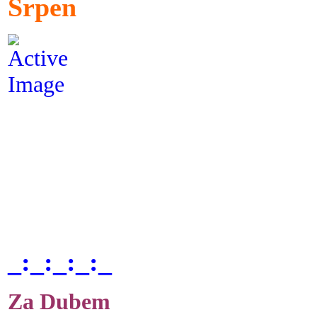
Srpen
_:_:_:_:_
Za Dubem