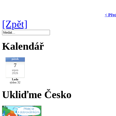
< Pře
[Zpět]
Kalendář
pátek
7
srpen
2026
Lada
týden 32
Ukliďme Česko