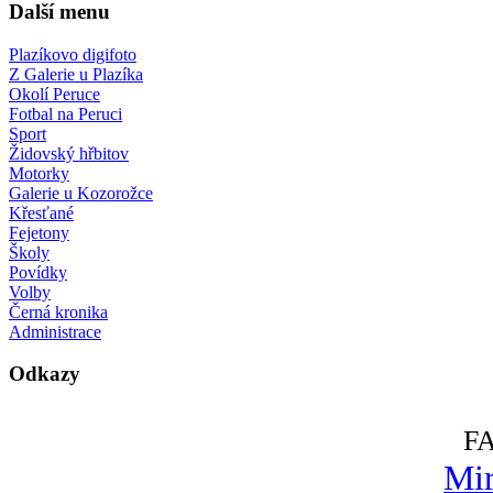
Další menu
Plazíkovo digifoto
Z Galerie u Plazíka
Okolí Peruce
Fotbal na Peruci
Sport
Židovský hřbitov
Motorky
Galerie u Kozorožce
Křesťané
Fejetony
Školy
Povídky
Volby
Černá kronika
Administrace
Odkazy
F
Mir