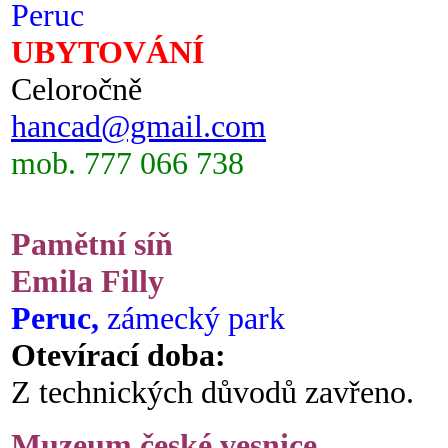
Peruc
UBYTOVÁNÍ
Celoročně
hancad@gmail.com
mob. 777 066 738
Pamětní síň
Emila Filly
Peruc,
zámecký park
Otevírací doba:
Z technických důvodů zavřeno.
Muzeum české vesnice