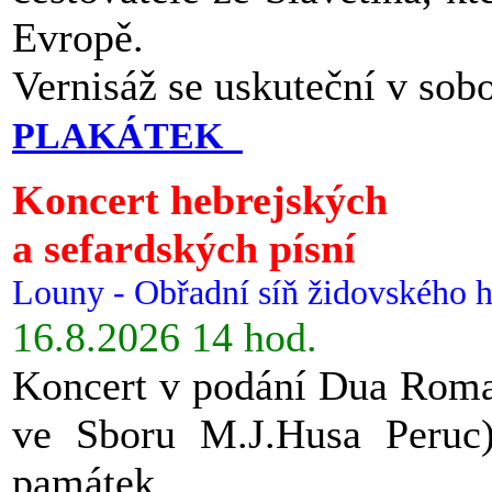
Evropě.
Vernisáž se uskuteční v sob
PLAKÁTEK
Koncert hebrejských
a sefardských písní
Louny - Obřadní síň židovského h
16.8.2026 14 hod.
Koncert v podání Dua Roman
ve Sboru M.J.Husa Peruc
památek.