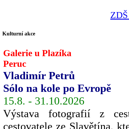
ZDŠ 
Kulturní akce
Galerie u Plazíka
Peruc
Vladimír Petrů
Sólo na kole po Evropě
15.8. - 31.10.2026
Výstava fotografií z ces
cestovatele ze Slavětína, kt