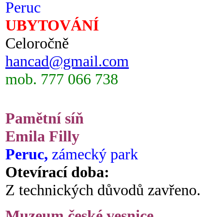
Peruc
UBYTOVÁNÍ
Celoročně
hancad@gmail.com
mob. 777 066 738
Pamětní síň
Emila Filly
Peruc,
zámecký park
Otevírací doba:
Z technických důvodů zavřeno.
Muzeum české vesnice