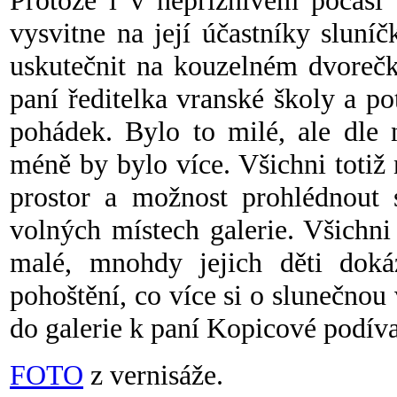
Protože i v nepříznivém počasí 
vysvitne na její účastníky sluní
uskutečnit na kouzelném dvorečk
paní ředitelka vranské školy a po
pohádek. Bylo to milé, ale dle 
méně by bylo více. Všichni totiž
prostor a možnost prohlédnout s
volných místech galerie. Všichni
malé, mnohdy jejich děti doká
pohoštění, co více si o slunečnou 
do galerie k paní Kopicové podívat
FOTO
z vernisáže.