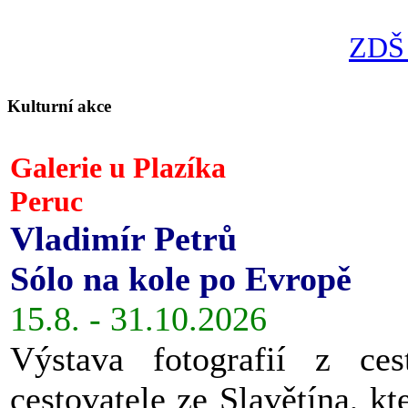
ZDŠ 
Kulturní akce
Galerie u Plazíka
Peruc
Vladimír Petrů
Sólo na kole po Evropě
15.8. - 31.10.2026
Výstava fotografií z ces
cestovatele ze Slavětína, kt