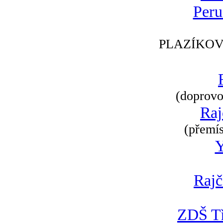
Peru
PLAZÍKOV
(doprovod
Raj
(přemís
Rajč
ZDŠ Tř