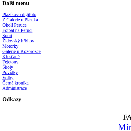
Další menu
Plazíkovo digifoto
Z Galerie u Plazíka
Okolí Peruce
Fotbal na Peruci
Sport
Židovský hřbitov
Motorky
Galerie u Kozorožce
Křesťané
Fejetony
Školy
Povídky
Volby
Černá kronika
Administrace
Odkazy
F
Mir