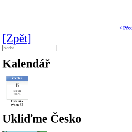
< Pře
[Zpět]
Kalendář
čtvrtek
6
srpen
2026
Oldřiška
týden 32
Ukliďme Česko