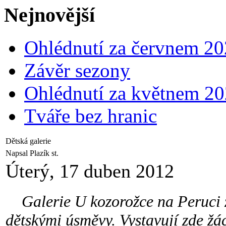
Nejnovější
Ohlédnutí za červnem 2
Závěr sezony
Ohlédnutí za květnem 2
Tváře bez hranic
Dětská galerie
Napsal Plazík st.
Úterý, 17 duben 2012
Galerie U kozorožce na Peruci za
dětskými úsměvy. Vystavují zde žá