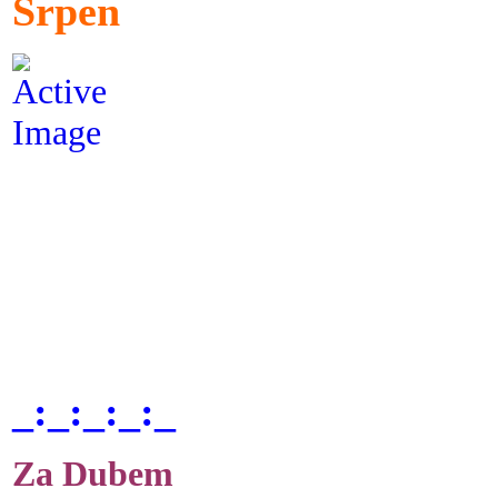
Srpen
_:_:_:_:_
Za Dubem