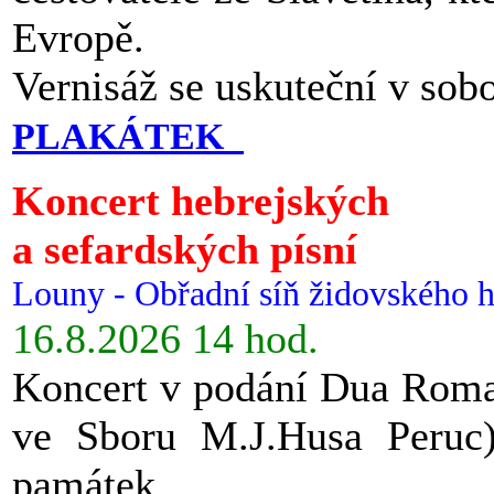
Evropě.
Vernisáž se uskuteční v sob
PLAKÁTEK
Koncert hebrejských
a sefardských písní
Louny - Obřadní síň židovského h
16.8.2026 14 hod.
Koncert v podání Dua Roman
ve Sboru M.J.Husa Peruc
památek.