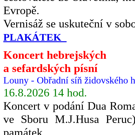
Evropě.
Vernisáž se uskuteční v sob
PLAKÁTEK
Koncert hebrejských
a sefardských písní
Louny - Obřadní síň židovského h
16.8.2026 14 hod.
Koncert v podání Dua Roman
ve Sboru M.J.Husa Peruc
památek.