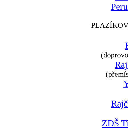
Peru
PLAZÍKOV
(doprovod
Raj
(přemís
Rajč
ZDŠ Tř