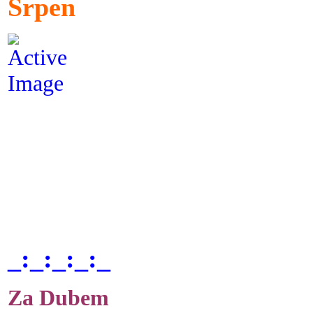
Srpen
_:_:_:_:_
Za Dubem