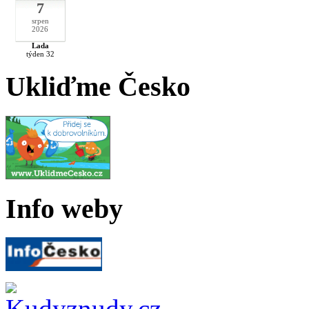
7
srpen
2026
Lada
týden 32
Ukliďme Česko
Info weby