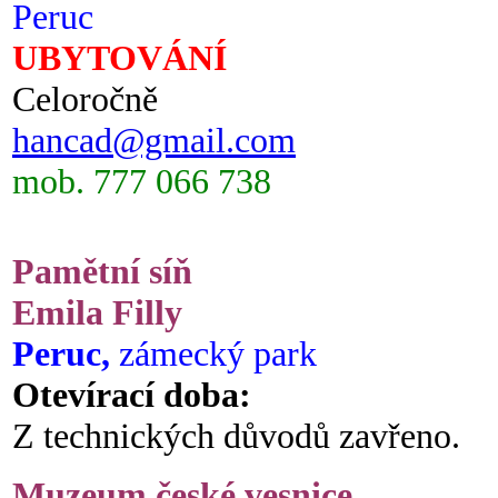
Peruc
UBYTOVÁNÍ
Celoročně
hancad@gmail.com
mob. 777 066 738
Pamětní síň
Emila Filly
Peruc,
zámecký park
Otevírací doba:
Z technických důvodů zavřeno.
Muzeum české vesnice