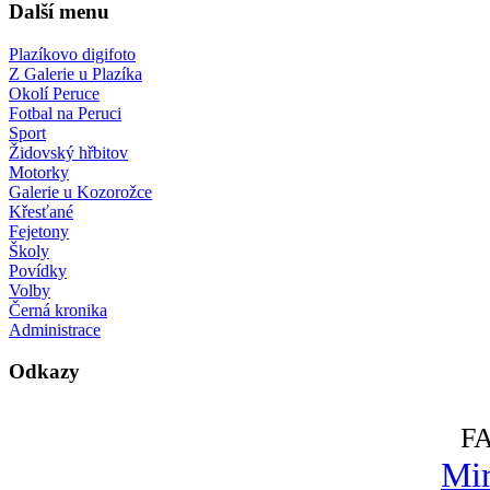
Další menu
Plazíkovo digifoto
Z Galerie u Plazíka
Okolí Peruce
Fotbal na Peruci
Sport
Židovský hřbitov
Motorky
Galerie u Kozorožce
Křesťané
Fejetony
Školy
Povídky
Volby
Černá kronika
Administrace
Odkazy
F
Mir