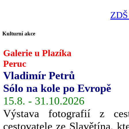
ZDŠ 
Kulturní akce
Galerie u Plazíka
Peruc
Vladimír Petrů
Sólo na kole po Evropě
15.8. - 31.10.2026
Výstava fotografií z ces
cestovatele ze Slavětína, kt