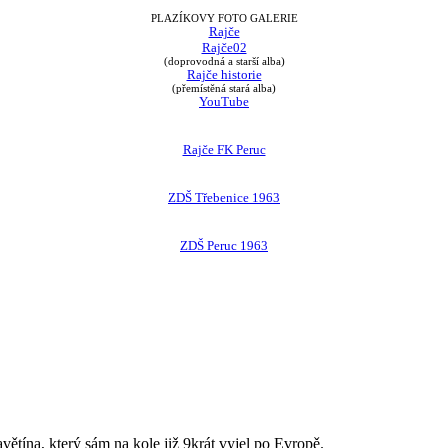
PLAZÍKOVY FOTO GALERIE
Rajče
Rajče02
(doprovodná a starší alba)
Rajče historie
(přemístěná stará alba)
YouTube
Rajče FK Peruc
ZDŠ Třebenice 1963
ZDŠ Peruc 1963
avětína, který sám na kole již 9krát vyjel po Evropě.