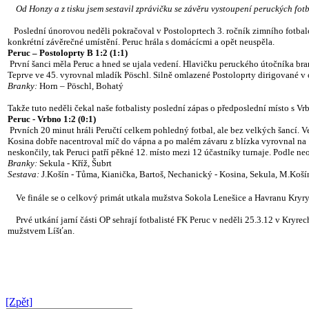
Od Honzy a z tisku jsem sestavil zprávičku se závěru vystoupení peruckých fotba
Poslední únorovou neděli pokračoval v Postoloprtech 3. ročník zimního fotbal
konkrétní závěrečné umístění. Peruc hrála s domácícmi a opět neuspěla.
Peruc – Postoloprty B 1:2 (1:1)
První šanci měla Peruc a hned se ujala vedení. Hlavičku peruckého útočníka bran
Teprve ve 45. vyrovnal mladík Pöschl. Silně omlazené Postoloprty dirigované v 
Branky:
Horn – Pöschl, Bohatý
Takže tuto neděli čekal naše fotbalisty poslední zápas o předposlední místo s Vr
Peruc - Vrbno 1:2 (0:1)
Prvních 20 minut hráli Peručtí celkem pohledný fotbal, ale bez velkých šancí. Ve 
Kosina dobře nacentroval míč do vápna a po malém závaru z blízka vyrovnal na 1
neskončily, tak Peruci patří pěkné 12. místo mezi 12 účastníky turnaje. Podle n
Branky:
Sekula - Kříž, Šubrt
Sestava:
J.Košín - Tůma, Kianička, Bartoš, Nechanický - Kosina, Sekula, M.Košín,
Ve finále se o celkový primát utkala mužstva Sokola Lenešice a Havranu Kryry
Prvé utkání jarní části OP sehrají fotbalisté FK Peruc v neděli 25.3.12 v Kryr
mužstvem Líšťan.
[Zpět]