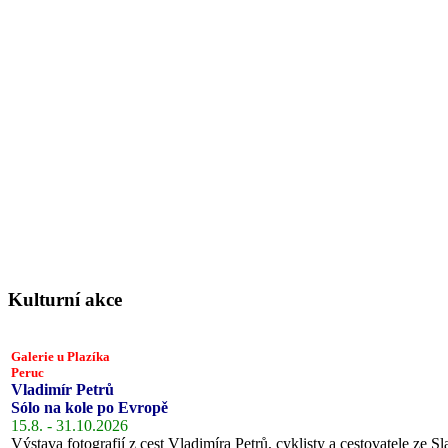
Kulturní akce
Galerie u Plazíka
Peruc
Vladimír Petrů
Sólo na kole po Evropě
15.8. - 31.10.2026
Výstava fotografií z cest Vladimíra Petrů, cyklisty a cestovatele ze Sl