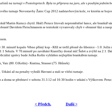
listů na turnaji v Postoloprtech. Byla to příprava na jaro, ale s pouhým jedním b
ového turnaje Novostavby Žatec Cup 2012 nadstavbovým kole, ve kterém se bojova
kář Martin Kurucz chytil. Hráči Peruce litovali neproměněné šance, ale brankář sá
obraně Davidem Fleischmanem se tentokrát vyvarovaly chyb v obranné fázi a naopak
bnem.
30. minutě kopalo Vrbno přímý kop - Kříž se trefil přesně do šibenice - 1:0. Jožin 
:1 Sekula. V 70.minutě po zaváhání Kianičky dostal míč Šubrt a zvýšil na 2:1. Dal
eoficiální zprávy bude Jožka Košín vyhlášen nejlepším brankářem turnaje.
 Vaic (80. O.Košín) - Kratina, Strasser (75. Hrůnek)
.
Utkání až na penalty vyhráli Havrani a stali se vítězi turnaje.
ech a doma se představí v sobotu 31.3.12 od 16:30 hodin v utkání s Výškovem. Peru
< Předch.
Další >