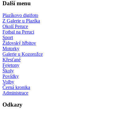
Další menu
Plazíkovo digifoto
Z Galerie u Plazíka
Okolí Peruce
Fotbal na Peruci
Sport
Židovský hřbitov
Motorky
Galerie u Kozorožce
Křesťané
Fejetony
Školy
Povídky
Volby
Černá kronika
Administrace
Odkazy