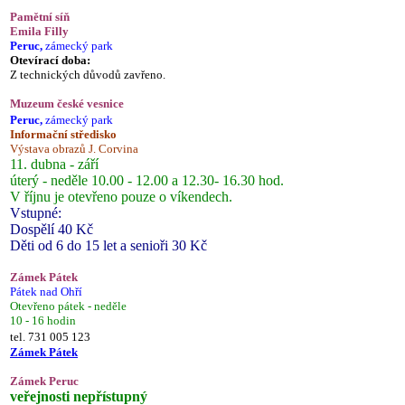
Pamětní síň
Emila Filly
Peruc,
zámecký park
Otevírací doba:
Z technických důvodů zavřeno.
Muzeum české vesnice
Peruc,
zámecký park
Informační středisko
Výstava obrazů J. Corvina
11. dubna - září
úterý - neděle 10.00 - 12.00 a 12.30- 16.30 hod.
V říjnu je otevřeno pouze o víkendech.
Vstupné:
Dospělí 40 Kč
Děti od 6 do 15 let a senioři 30 Kč
Zámek Pátek
Pátek nad Ohří
Otevřeno pátek - neděle
10 - 16 hodin
tel. 731 005 123
Zámek Pátek
Zámek Peruc
veřejnosti nepřístupný