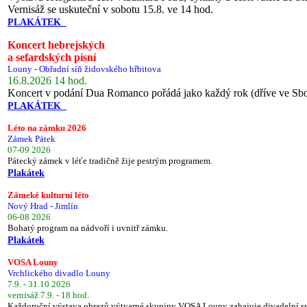
Vernisáž se uskuteční v sobotu 15.8. ve 14 hod.
PLAKÁTEK
Koncert hebrejských
a sefardských písní
Louny - Obřadní síň židovského hřbitova
16.8.2026 14 hod.
Koncert v podání Dua Romanco pořádá jako každý rok (dříve ve Sb
PLAKÁTEK
Léto na zámku 2026
Zámek Pátek
07-09 2026
Pátecký zámek v léťe tradičně žije pestrým programem.
Plakátek
Zámeké kulturní léto
Nový Hrad - Jimlín
06-08 2026
Bohatý program na nádvoří i uvnitř zámku.
Plakátek
VOSA Louny
Vrchlického divadlo Louny
7.9. - 31.10 2026
vernisáž 7.9. - 18 hod.
Každoroční výstava obrazů výtvarné skupiny VOSA Louny zahajuje divadelní s