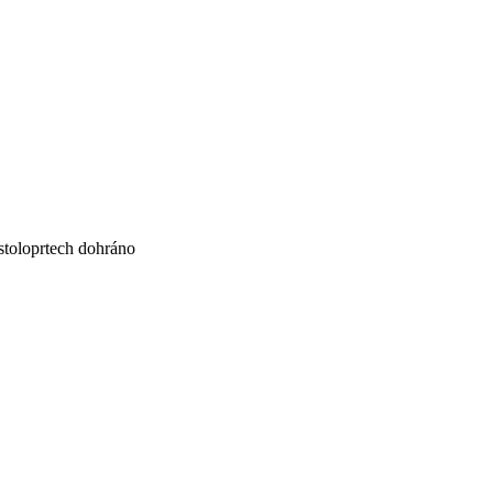
toloprtech dohráno