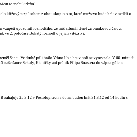
odem ze sedmi utkání.
lo křížovým způsobem z obou skupin o to, které mužstvo bude hrát v neděli o
m vzápětí upozornil rozhodčího, že míč ztlumil těsně za brankovou čarou.
 ve 2. poločase Bohatý rozhodl o jejich vítězství.
neměl šanci. Ve druhé půli hrálo Vrbno líp a hra v poli se vyrovnala. V 60. minutě
ší naše šance Sekuly, Kianičky ani průnik Filipa Strassera do vápna gólem
c B zahajuje 25.3.12 v Postoloprtech a doma budou hrát 31.3.12 od 14 hodin s