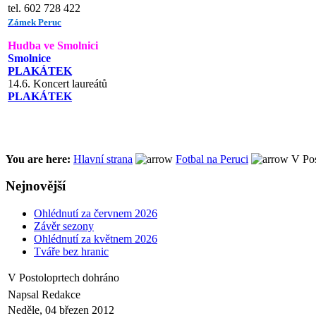
tel. 602 728 422
Zámek Peruc
Hudba ve Smolnici
Smolnice
PLAKÁTEK
14.6. Koncert laureátů
PLAKÁTEK
You are here:
Hlavní strana
Fotbal na Peruci
V Pos
Nejnovější
Ohlédnutí za červnem 2026
Závěr sezony
Ohlédnutí za květnem 2026
Tváře bez hranic
V Postoloprtech dohráno
Napsal Redakce
Neděle, 04 březen 2012