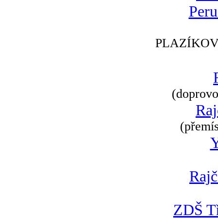
Peru
PLAZÍKOV
(doprovod
Raj
(přemís
Rajč
ZDŠ Tř