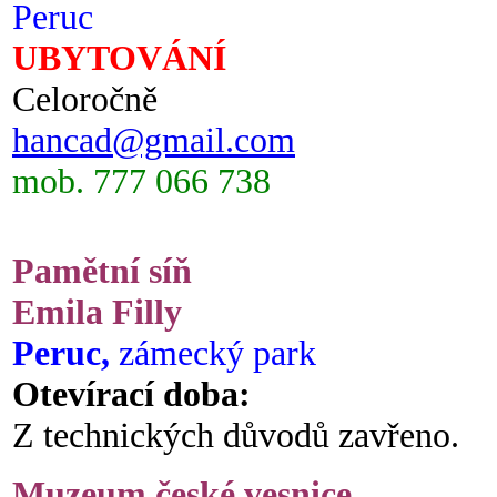
Peruc
UBYTOVÁNÍ
Celoročně
hancad@gmail.com
mob. 777 066 738
Pamětní síň
Emila Filly
Peruc,
zámecký park
Otevírací doba:
Z technických důvodů zavřeno.
Muzeum české vesnice