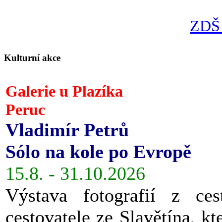
ZDŠ 
Kulturní akce
Galerie u Plazíka
Peruc
Vladimír Petrů
Sólo na kole po Evropě
15.8. - 31.10.2026
Výstava fotografií z ces
cestovatele ze Slavětína, kt