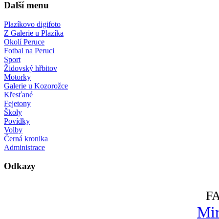
Další menu
Plazíkovo digifoto
Z Galerie u Plazíka
Okolí Peruce
Fotbal na Peruci
Sport
Židovský hřbitov
Motorky
Galerie u Kozorožce
Křesťané
Fejetony
Školy
Povídky
Volby
Černá kronika
Administrace
Odkazy
F
Mir