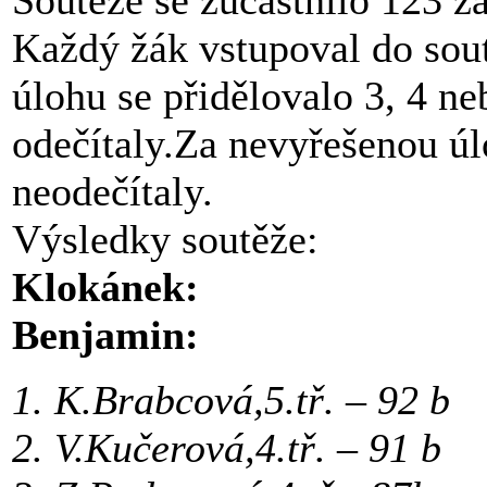
Soutěže se zúčastnilo 123 ž
Každý žák vstupoval do sou
úlohu se přidělovalo 3, 4 n
odečítaly.Za nevyřešenou úl
neodečítaly.
Výsledky soutěže:
Klokánek:
Benjamin:
1. K.Brabcová,5.tř. – 
2. V.Kučerová,4.tř. –