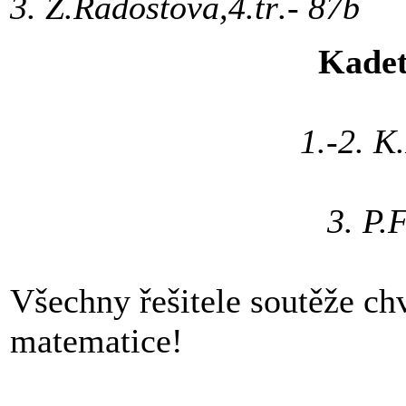
3. Z.Radostová,4.tř.- 
Kadet
1.-2. K
V.Zrůstová,9
3. P.Filipová,
Všechny řešitele soutěže ch
matematice!