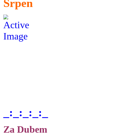
Srpen
_:_:_:_:_
Za Dubem