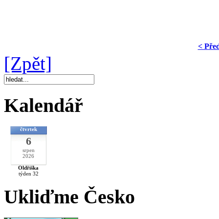
< Pře
[Zpět]
Kalendář
čtvrtek
6
srpen
2026
Oldřiška
týden 32
Ukliďme Česko