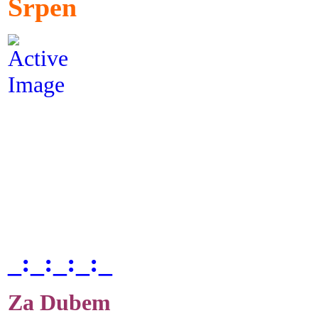
Srpen
_:_:_:_:_
Za Dubem