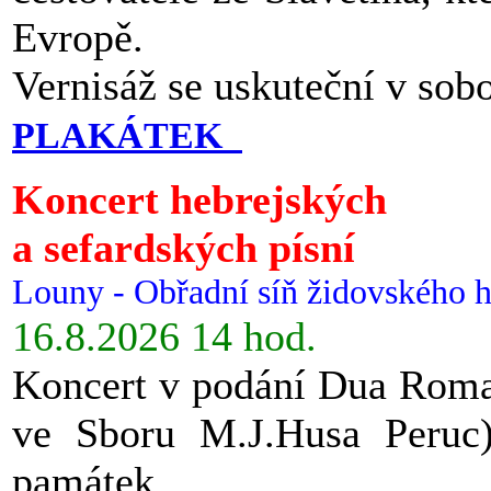
Evropě.
Vernisáž se uskuteční v sob
PLAKÁTEK
Koncert hebrejských
a sefardských písní
Louny - Obřadní síň židovského h
16.8.2026 14 hod.
Koncert v podání Dua Roman
ve Sboru M.J.Husa Peruc
památek.