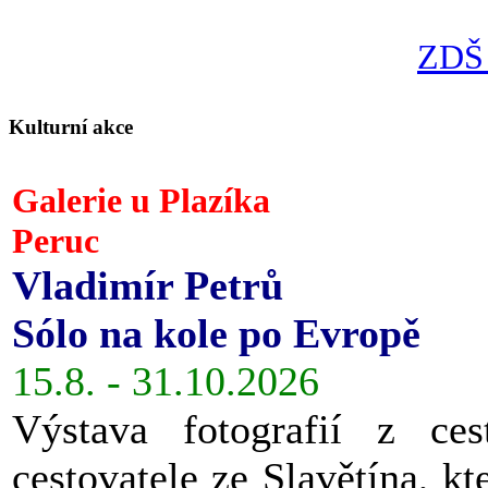
ZDŠ 
Kulturní akce
Galerie u Plazíka
Peruc
Vladimír Petrů
Sólo na kole po Evropě
15.8. - 31.10.2026
Výstava fotografií z ces
cestovatele ze Slavětína, kt