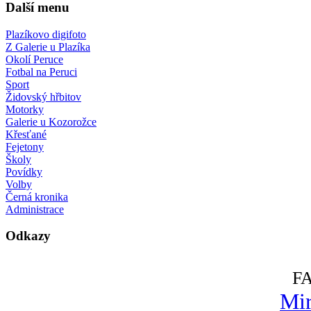
Další menu
Plazíkovo digifoto
Z Galerie u Plazíka
Okolí Peruce
Fotbal na Peruci
Sport
Židovský hřbitov
Motorky
Galerie u Kozorožce
Křesťané
Fejetony
Školy
Povídky
Volby
Černá kronika
Administrace
Odkazy
F
Mir