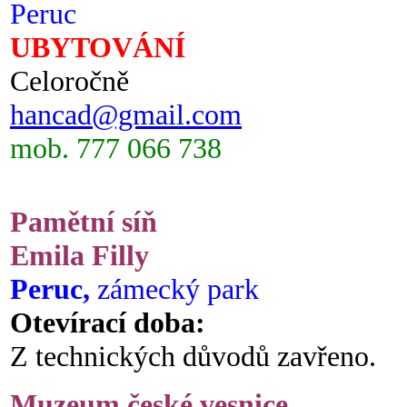
Peruc
UBYTOVÁNÍ
Celoročně
hancad@gmail.com
mob. 777 066 738
Pamětní síň
Emila Filly
Peruc,
zámecký park
Otevírací doba:
Z technických důvodů zavřeno.
Muzeum české vesnice