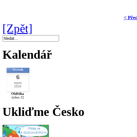
< Pře
[Zpět]
Kalendář
čtvrtek
6
srpen
2026
Oldřiška
týden 32
Ukliďme Česko