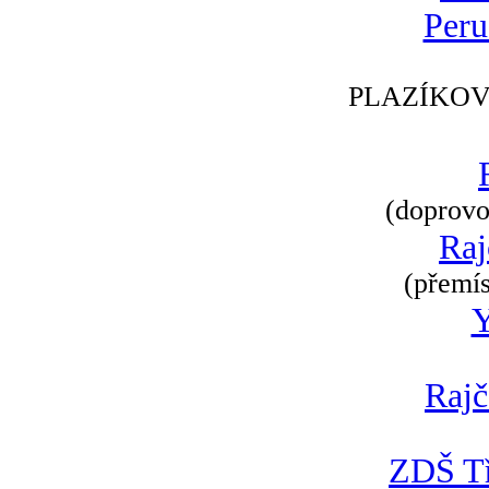
Peru
PLAZÍKOV
(doprovod
Raj
(přemís
Rajč
ZDŠ Tř