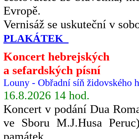
Evropě.
Vernisáž se uskuteční v sob
PLAKÁTEK
Koncert hebrejských
a sefardských písní
Louny - Obřadní síň židovského h
16.8.2026 14 hod.
Koncert v podání Dua Roman
ve Sboru M.J.Husa Peruc
památek.