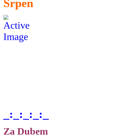
Srpen
_:_:_:_:_
Za Dubem