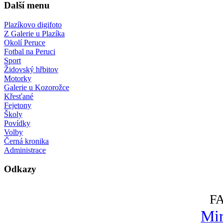
Další menu
Plazíkovo digifoto
Z Galerie u Plazíka
Okolí Peruce
Fotbal na Peruci
Sport
Židovský hřbitov
Motorky
Galerie u Kozorožce
Křesťané
Fejetony
Školy
Povídky
Volby
Černá kronika
Administrace
Odkazy
F
Mir