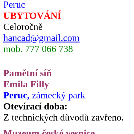
Peruc
UBYTOVÁNÍ
Celoročně
hancad@gmail.com
mob. 777 066 738
Pamětní síň
Emila Filly
Peruc,
zámecký park
Otevírací doba:
Z technických důvodů zavřeno.
Muzeum české vesnice