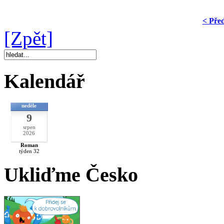
< Pře
[Zpět]
Kalendář
neděle
9
srpen
2026
Roman
týden 32
Ukliďme Česko