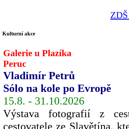
ZDŠ 
Kulturní akce
Galerie u Plazíka
Peruc
Vladimír Petrů
Sólo na kole po Evropě
15.8. - 31.10.2026
Výstava fotografií z ces
cestovatele ze Slavětína, kt