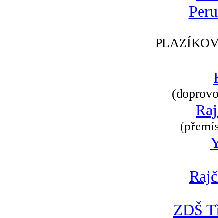
Peru
PLAZÍKOV
(doprovod
Raj
(přemís
Rajč
ZDŠ Tř