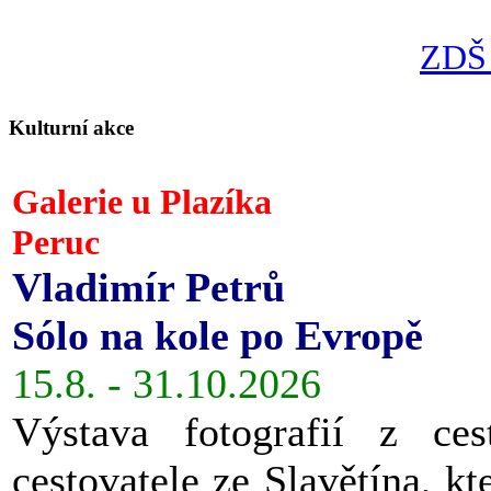
ZDŠ 
Kulturní akce
Galerie u Plazíka
Peruc
Vladimír Petrů
Sólo na kole po Evropě
15.8. - 31.10.2026
Výstava fotografií z ces
cestovatele ze Slavětína, kt