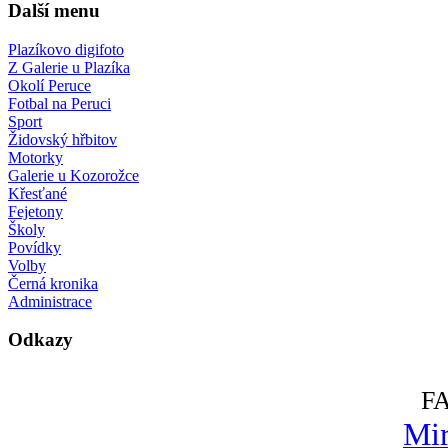
Další menu
Plazíkovo digifoto
Z Galerie u Plazíka
Okolí Peruce
Fotbal na Peruci
Sport
Židovský hřbitov
Motorky
Galerie u Kozorožce
Křesťané
Fejetony
Školy
Povídky
Volby
Černá kronika
Administrace
Odkazy
F
Mir