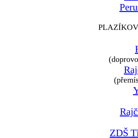
Peru
PLAZÍKOV
(doprovod
Raj
(přemís
Rajč
ZDŠ Tř