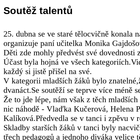
Soutěž talentů
25. dubna se ve staré tělocvičně konala 
organizuje paní učitelka Monika Gajdošo
Děti zde mohly předvést své dovednosti z
Účast byla hojná ve všech kategoriích.Vid
každý si jistě přišel na své.
V kategorii mladších žáků bylo znatelné,
dvanáct.Se soutěží se teprve více méně s
Že to jde lépe, nám však z těch mladších
nic náhodě - Vlaďka Kučerová, Helena 
Kalíková.Předvedla se v tanci i zpěvu v 
Skladby starších žáků v tanci byly nacvič
třech pedagogů a jednoho diváka velice t