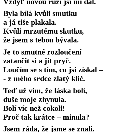
Vždyť novou růži jsi mi dal.
Byla bílá kvůli smutku
a já tiše plakala.
Kvůli mrzutému skutku,
že jsem s tebou bývala.
Je to smutné rozloučení
zatančit si a jít pryč.
Loučím se s tím, co jsi získal –
- z mého srdce zlatý klíč.
Teď už vím, že láska bolí,
duše moje zhynula.
Bolí víc než cokoli!
Proč tak krátce – minula?
Jsem ráda, že jsme se znali.