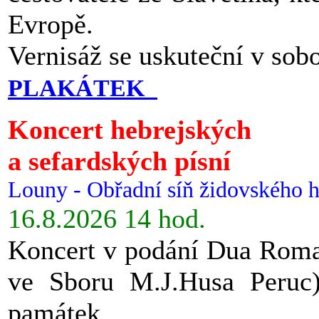
Evropě.
Vernisáž se uskuteční v sob
PLAKÁTEK
Koncert hebrejských
a sefardských písní
Louny - Obřadní síň židovského h
16.8.2026 14 hod.
Koncert v podání Dua Roman
ve Sboru M.J.Husa Peruc
památek.