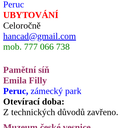
Peruc
UBYTOVÁNÍ
Celoročně
hancad@gmail.com
mob. 777 066 738
Pamětní síň
Emila Filly
Peruc,
zámecký park
Otevírací doba:
Z technických důvodů zavřeno.
Muzeum české vesnice