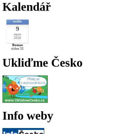
Kalendář
neděle
9
srpen
2026
Roman
týden 32
Ukliďme Česko
Info weby