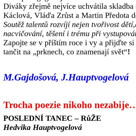
Diváky zřejmě nejvíce uchvátila skladba 
Káclová, Vláďa Zrůst a Martin Předota do
Soutěž talentů rozvíjí nejen tvořivost dětí
nacvičování, těšení i trému při vystupov
Zapojte se v příštím roce i vy a přijďte si
tančit na „prknech, co znamenají svět“
!
M.Gajdošová, J.Hauptvogelová
Trocha poezie nikoho nezabije
POSLEDNÍ TANEC – RůŽE
Hedvika Hauptvogelová