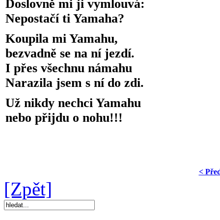
Doslovně mi ji vymlouvá:
Nepostačí ti Yamaha?
Koupila mi Yamahu,
bezvadně se na ní jezdí.
I přes všechnu námahu
Narazila jsem s ní do zdi.
Už nikdy nechci Yamahu
nebo přijdu o nohu!!!
< Pře
[Zpět]