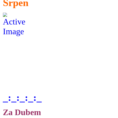
Srpen
_:_:_:_:_
Za Dubem