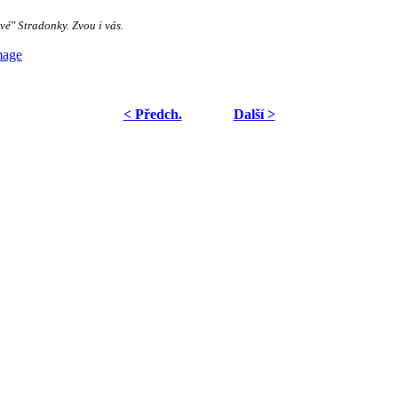
vé" Stradonky. Zvou i vás.
< Předch.
Další >