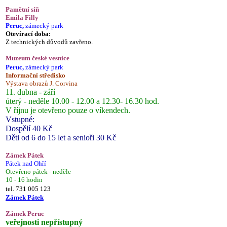
Pamětní síň
Emila Filly
Peruc,
zámecký park
Otevírací doba:
Z technických důvodů zavřeno.
Muzeum české vesnice
Peruc,
zámecký park
Informační středisko
Výstava obrazů J. Corvina
11. dubna - září
úterý - neděle 10.00 - 12.00 a 12.30- 16.30 hod.
V říjnu je otevřeno pouze o víkendech.
Vstupné:
Dospělí 40 Kč
Děti od 6 do 15 let a senioři 30 Kč
Zámek Pátek
Pátek nad Ohří
Otevřeno pátek - neděle
10 - 16 hodin
tel. 731 005 123
Zámek Pátek
Zámek Peruc
veřejnosti nepřístupný