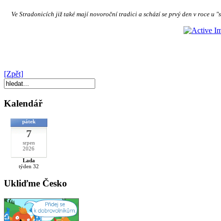
Ve Stradonicích již také mají novoroční tradici a schází se prvý den v roce u "s
[Zpět]
Kalendář
pátek
7
srpen
2026
Lada
týden 32
Ukliďme Česko