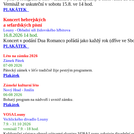
Vernisáž se uskuteční v sobotu 15.8. ve 14 hod.
PLAKÁTEK
Koncert hebrejských
a sefardských písní
Louny - Obřadní síň židovského hřbitova
16.8.2026 14 hod.
Koncert v podání Dua Romanco pořádá jako každý rok (dříve ve Sb
PLAKÁTEK
Léto na zámku 2026
Zámek Pátek
07-09 2026
Pátecký zámek v léťe tradičně žije pestrým programem.
Plakátek
Zámeké kulturní léto
Nový Hrad - Jimlín
06-08 2026
Bohatý program na nádvoří i uvnitř zámku.
Plakátek
VOSA Louny
Vrchlického divadlo Louny
7.9. - 31.10 2026
vernisáž 7.9. - 18 hod.
Každoroční výstava obrazů výtvarné skupiny VOSA Louny zahajuje divadelní s