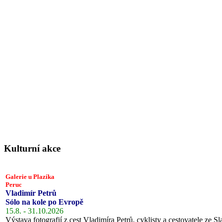
Kulturní akce
Galerie u Plazíka
Peruc
Vladimír Petrů
Sólo na kole po Evropě
15.8. - 31.10.2026
Výstava fotografií z cest Vladimíra Petrů, cyklisty a cestovatele ze Sl