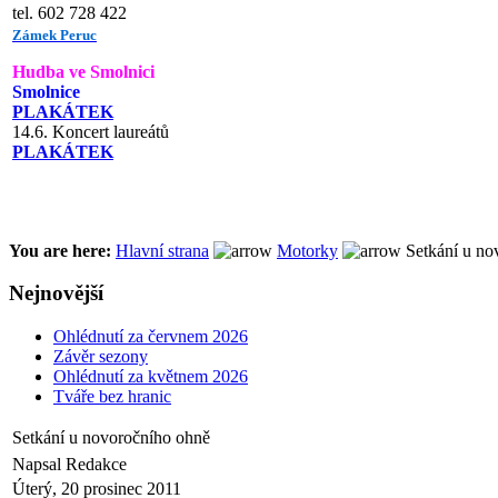
tel. 602 728 422
Zámek Peruc
Hudba ve Smolnici
Smolnice
PLAKÁTEK
14.6. Koncert laureátů
PLAKÁTEK
You are here:
Hlavní strana
Motorky
Setkání u no
Nejnovější
Ohlédnutí za červnem 2026
Závěr sezony
Ohlédnutí za květnem 2026
Tváře bez hranic
Setkání u novoročního ohně
Napsal Redakce
Úterý, 20 prosinec 2011