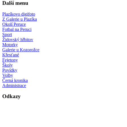
Další menu
Plazíkovo digifoto
Z Galerie u Plazíka
Okolí Peruce
Fotbal na Peruci
Sport
Židovský hřbitov
Motorky
Galerie u Kozorožce
Křesťané
Fejetony
Školy
Povídky
Volby
Černá kronika
Administrace
Odkazy