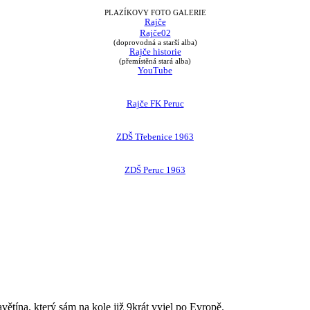
PLAZÍKOVY FOTO GALERIE
Rajče
Rajče02
(doprovodná a starší alba)
Rajče historie
(přemístěná stará alba)
YouTube
Rajče FK Peruc
ZDŠ Třebenice 1963
ZDŠ Peruc 1963
avětína, který sám na kole již 9krát vyjel po Evropě.