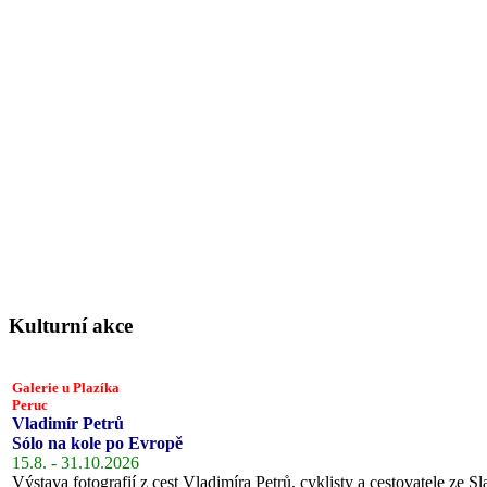
Kulturní akce
Galerie u Plazíka
Peruc
Vladimír Petrů
Sólo na kole po Evropě
15.8. - 31.10.2026
Výstava fotografií z cest Vladimíra Petrů, cyklisty a cestovatele ze Sl