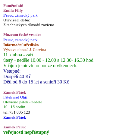
Pamětní síň
Emila Filly
Peruc,
zámecký park
Otevírací doba:
Z technických důvodů zavřeno.
Muzeum české vesnice
Peruc,
zámecký park
Informační středisko
Výstava obrazů J. Corvina
11. dubna - září
úterý - neděle 10.00 - 12.00 a 12.30- 16.30 hod.
V říjnu je otevřeno pouze o víkendech.
Vstupné:
Dospělí 40 Kč
Děti od 6 do 15 let a senioři 30 Kč
Zámek Pátek
Pátek nad Ohří
Otevřeno pátek - neděle
10 - 16 hodin
tel. 731 005 123
Zámek Pátek
Zámek Peruc
veřejnosti nepřístupný