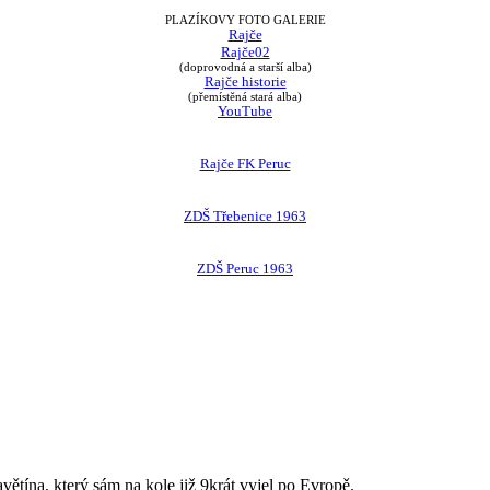
PLAZÍKOVY FOTO GALERIE
Rajče
Rajče02
(doprovodná a starší alba)
Rajče historie
(přemístěná stará alba)
YouTube
Rajče FK Peruc
ZDŠ Třebenice 1963
ZDŠ Peruc 1963
avětína, který sám na kole již 9krát vyjel po Evropě.