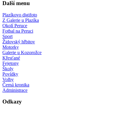
Další menu
Plazíkovo digifoto
Z Galerie u Plazíka
Okolí Peruce
Fotbal na Peruci
Sport
Židovský hřbitov
Motorky
Galerie u Kozorožce
Křesťané
Fejetony
Školy
Povídky
Volby
Černá kronika
Administrace
Odkazy