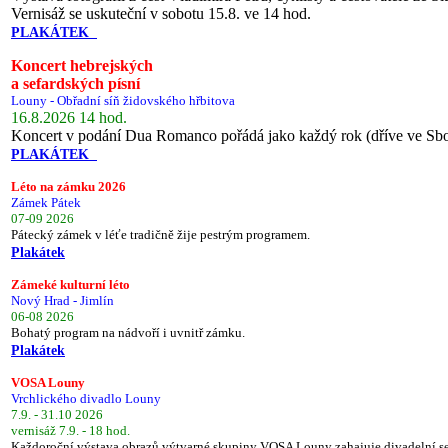
Vernisáž se uskuteční v sobotu 15.8. ve 14 hod.
PLAKÁTEK
Koncert hebrejských
a sefardských písní
Louny - Obřadní síň židovského hřbitova
16.8.2026 14 hod.
Koncert v podání Dua Romanco pořádá jako každý rok (dříve ve Sb
PLAKÁTEK
Léto na zámku 2026
Zámek Pátek
07-09 2026
Pátecký zámek v léťe tradičně žije pestrým programem.
Plakátek
Zámeké kulturní léto
Nový Hrad - Jimlín
06-08 2026
Bohatý program na nádvoří i uvnitř zámku.
Plakátek
VOSA Louny
Vrchlického divadlo Louny
7.9. - 31.10 2026
vernisáž 7.9. - 18 hod.
Každoroční výstava obrazů výtvarné skupiny VOSA Louny zahajuje divadelní s