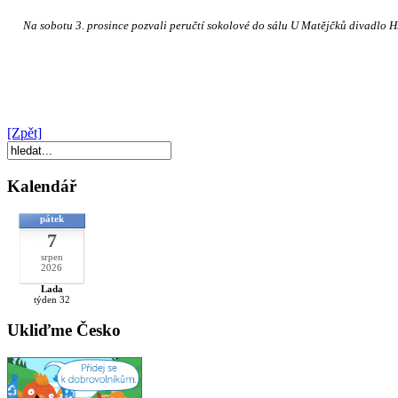
Na sobotu 3. prosince pozvali peručtí sokolové do sálu U Matějčků divadlo Hne
[Zpět]
Kalendář
pátek
7
srpen
2026
Lada
týden 32
Ukliďme Česko