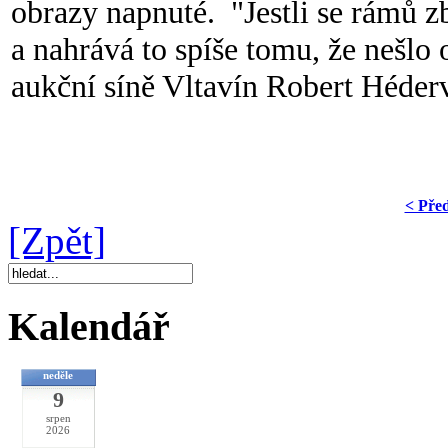
obrazy napnuté. "Jestli se rámů zba
a nahrává to spíše tomu, že nešlo
aukční síně Vltavín Robert Héderv
< Pře
[Zpět]
Kalendář
neděle
9
srpen
2026