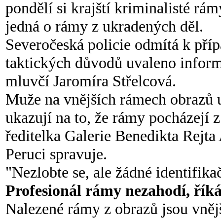
pondělí si krajští kriminalisté rámy
jedná o rámy z ukradených děl.
Severočeská policie odmítá k přípa
taktických důvodů uvaleno inform
mluvčí Jaromíra Střelcová.
Muže na vnějších rámech obrazů up
ukazují na to, že rámy pocházejí 
ředitelka Galerie Benedikta Rejta 
Peruci spravuje.
"Nezlobte se, ale žádné identifik
Profesionál rámy nezahodí, říká
Nalezené rámy z obrazů jsou vnějš