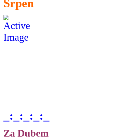
Srpen
_:_:_:_:_
Za Dubem