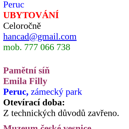
Peruc
UBYTOVÁNÍ
Celoročně
hancad@gmail.com
mob. 777 066 738
Pamětní síň
Emila Filly
Peruc,
zámecký park
Otevírací doba:
Z technických důvodů zavřeno.
Muzeum české vesnice