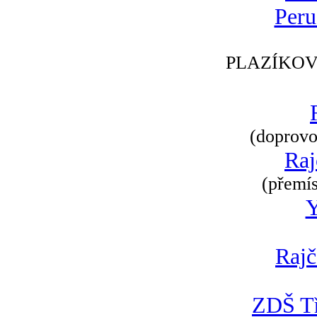
Peru
PLAZÍKOV
(doprovod
Raj
(přemís
Rajč
ZDŠ Tř