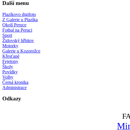
Další menu
Plazíkovo digifoto
Z Galerie u Plazíka
Okolí Peruce
Fotbal na Peruci
Sport
Židovský hřbitov
Motorky
Galerie u Kozorožce
Křesťané
Fejetony
Školy
Povídky
Volby
Černá kronika
Administrace
Odkazy
F
Mir