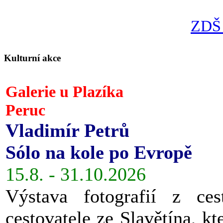
ZDŠ 
Kulturní akce
Galerie u Plazíka
Peruc
Vladimír Petrů
Sólo na kole po Evropě
15.8. - 31.10.2026
Výstava fotografií z ces
cestovatele ze Slavětína, kt