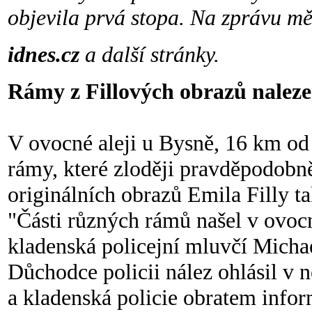
objevila prvá stopa. Na zprávu m
idnes.cz
a další stránky.
Rámy z Fillových obrazů naleze
V ovocné aleji u Bysně, 16 km od
rámy, které zloději pravděpodobn
originálních obrazů Emila Filly t
"Části různých rámů našel v ovocn
kladenská policejní mluvčí Mich
Důchodce policii nález ohlásil v 
a kladenská policie obratem info