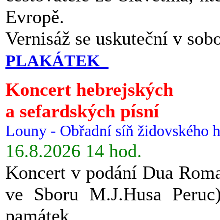
Evropě.
Vernisáž se uskuteční v sob
PLAKÁTEK
Koncert hebrejských
a sefardských písní
Louny - Obřadní síň židovského h
16.8.2026 14 hod.
Koncert v podání Dua Roman
ve Sboru M.J.Husa Peruc
památek.