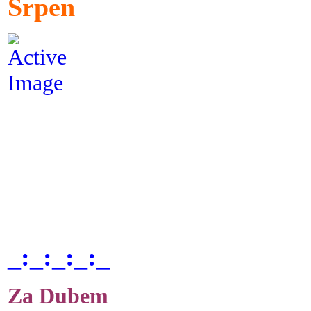
Srpen
_:_:_:_:_
Za Dubem