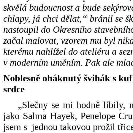
skvělá budoucnost a bude sekýrova
chlapy, já chci dělat,“ bránil se 
nastoupil do Okresního stavebního
začal malovat, vzorem mu byl nik
kterému nahlížel do ateliéru a se
v moderním uměním. Pak ale mladé
Noblesně oháknutý švihák s kuf
srdce
„Slečny se mi hodně líbily, ne
jako Salma Hayek, Penelope Crui
jsem s jednou takovou prožil třic