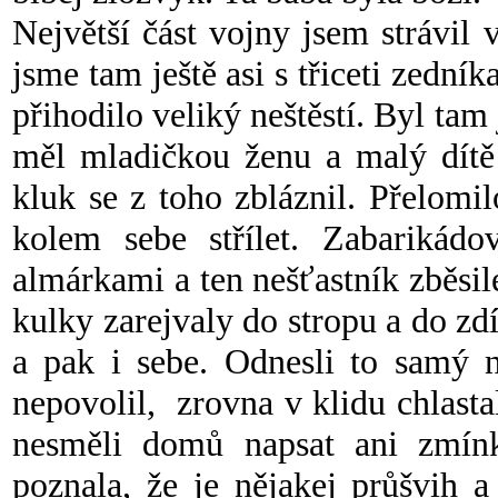
Největší část vojny jsem strávil
jsme tam ještě asi s třiceti zedn
přihodilo veliký neštěstí. Byl tam 
měl mladičkou ženu a malý dítě
kluk se z toho zbláznil. Přelomi
kolem sebe střílet. Zabarikád
almárkami a ten nešťastník zběsile
kulky zarejvaly do stropu a do zd
a pak i sebe. Odnesli to samý 
nepovolil, zrovna v klidu chlasta
nesměli domů napsat ani zmínk
poznala, že je nějakej průšvih 