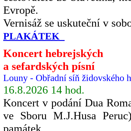
Evropě.
Vernisáž se uskuteční v sob
PLAKÁTEK
Koncert hebrejských
a sefardských písní
Louny - Obřadní síň židovského h
16.8.2026 14 hod.
Koncert v podání Dua Roman
ve Sboru M.J.Husa Peruc
památek.