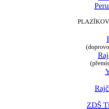
Peru
PLAZÍKOV
(doprovod
Raj
(přemís
Rajč
ZDŠ Tř