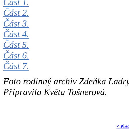
Část 1.
Část 2.
Část 3.
Část 4.
Část 5.
Část 6.
Část 7.
Foto rodinný archiv Zdeňka Ladry
Připravila Květa Tošnerová.
< Pře