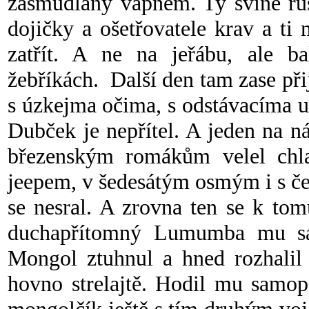
zašmudlaný vápnem. Ty svině rus
dojičky a ošetřovatele krav a t
zatřít. A ne na jeřábu, ale ba
žebříkách. Další den tam zase při
s úzkejma očima, s odstávacíma u
Dubček je nepřítel. A jeden na n
březenským romákům velel chl
jeepem, v šedesátým osmým i s če
se nesral. A zrovna ten se k to
duchapřítomný Lumumba mu sam
Mongol ztuhnul a hned rozhalil 
hovno strelajtě. Hodil mu samop