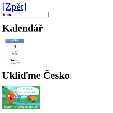
[Zpět]
Kalendář
neděle
9
srpen
2026
Roman
týden 32
Ukliďme Česko