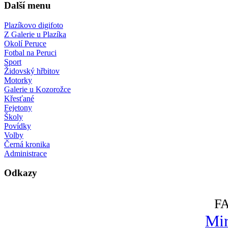
Další menu
Plazíkovo digifoto
Z Galerie u Plazíka
Okolí Peruce
Fotbal na Peruci
Sport
Židovský hřbitov
Motorky
Galerie u Kozorožce
Křesťané
Fejetony
Školy
Povídky
Volby
Černá kronika
Administrace
Odkazy
F
Mir