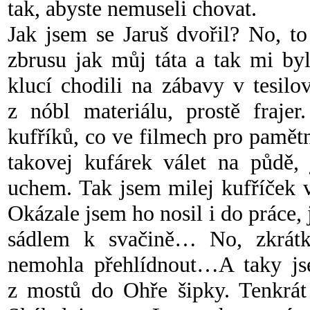
tak, abyste nemuseli chovat.
Jak jsem se Jaruš dvořil? No, to
zbrusu jak můj táta a tak mi by
klucí chodili na zábavy v tesil
z nóbl materiálu, prostě fraje
kufříků, co ve filmech pro pamět
takovej kufárek válet na půdě,
uchem. Tak jsem milej kufříček v
Okázale jsem ho nosil i do práce, 
sádlem k svačině… No, zkrátk
nemohla přehlídnout…A taky jse
z mostů do Ohře šipky. Tenkrát 