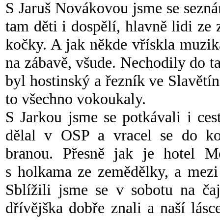
S Jaruš Novákovou jsme se seznám
tam děti i dospělí, hlavně lidi 
kočky. A jak někde vřískla muzik
na zábavě, všude. Nechodily do tan
byl hostinský a řezník ve Slavětí
to všechno vokoukaly.
S Jarkou jsme se potkávali i ces
dělal v OSP a vracel se do k
branou. Přesně jak je hotel M
s holkama ze zemědělky, a mezi 
Sblížili jsme se v sobotu na čaj
dřívějška dobře znali a naší lásce