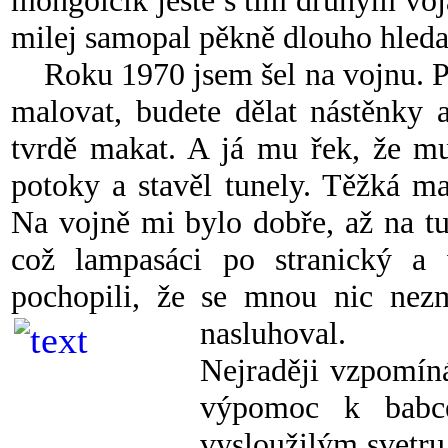
mongolčík ještě s tím druhým voj
milej samopal pěkně dlouho hledal
Roku 1970 jsem šel na vojnu. Pol
malovat, budete dělat nástěnky 
tvrdě makat. A já mu řek, že mu
potoky a stavěl tunely. Těžká m
Na vojně mi bylo dobře, až na t
což lampasáci po stranický a v
pochopili, že se mnou nic nez
nasluhoval.
Nejraději vzpomíná
výpomoc k babc
vysloužilým svetru