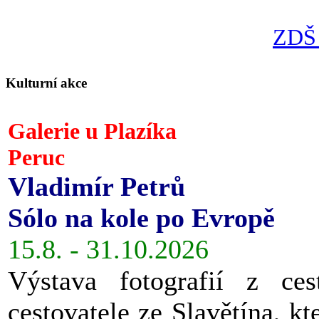
ZDŠ 
Kulturní akce
Galerie u Plazíka
Peruc
Vladimír Petrů
Sólo na kole po Evropě
15.8. - 31.10.2026
Výstava fotografií z ces
cestovatele ze Slavětína, kt