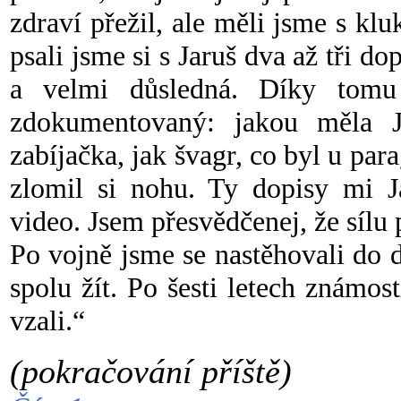
zdraví přežil, ale měli jsme s 
psali jsme si s Jaruš dva až tři do
a velmi důsledná. Díky tom
zdokumentovaný: jakou měla J
zabíjačka, jak švagr, co byl u par
zlomil si nohu. Ty dopisy mi J
video. Jsem přesvědčenej, že sílu
Po vojně jsme se nastěhovali do
spolu žít. Po šesti letech známos
vzali.“
(pokračování příště)