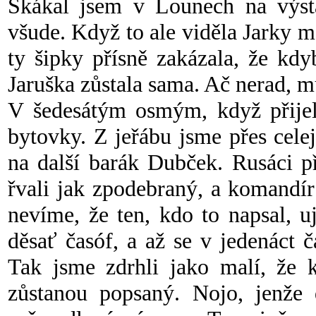
Skákal jsem v Lounech na výstav
všude. Když to ale viděla Jarky 
ty šipky přísně zakázala, že kdy
Jaruška zůstala sama. Ač nerad, m
V šedesátým osmým, když přijeli
bytovky. Z jeřábu jsme přes cele
na další barák Dubček. Rusáci př
řvali jak zpodebraný, a komandír
nevíme, že ten, kdo to napsal, uj
děsať časóf, a až se v jedenáct 
Tak jsme zdrhli jako malí, že 
zůstanou popsaný. Nojo, jenže