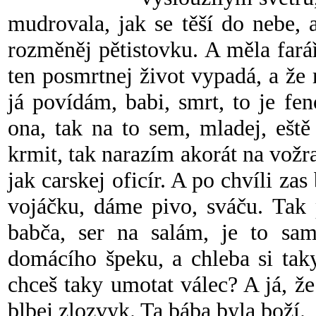
mudrovala, jak se těší do nebe, a
rozměněj pětistovku. A měla farář
ten posmrtnej život vypadá, a že
já povídám, babi, smrt, to je fen
ona, tak na to sem, mladej, eště
krmit, tak narazím akorát na vožr
jak carskej oficír. A po chvíli zas
vojáčku, dáme pivo, sváču. Tak 
babča, ser na salám, je to sa
domácího špeku, a chleba si tak
chceš taky umotat válec? A já, ž
blbej zlozvyk. Ta bába byla boží.