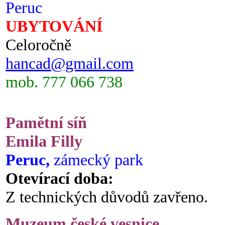
Peruc
UBYTOVÁNÍ
Celoročně
hancad@gmail.com
mob. 777 066 738
Pamětní síň
Emila Filly
Peruc,
zámecký park
Otevírací doba:
Z technických důvodů zavřeno.
Muzeum české vesnice