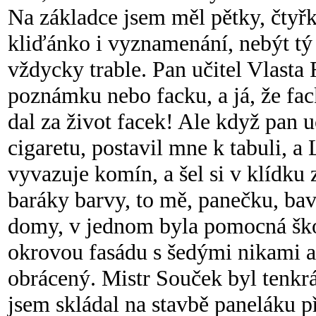
Na základce jsem měl pětky, čtyř
kliďánko i vyznamenání, nebýt tý
vždycky trable. Pan učitel Vlasta
poznámku nebo facku, a já, že fack
dal za život facek! Ale když pan u
cigaretu, postavil mne k tabuli, a
vyvazuje komín, a šel si v klídku 
baráky barvy, to mě, panečku, ba
domy, v jednom byla pomocná škol
okrovou fasádu s šedými nikami a
obrácený. Mistr Souček byl tenkr
jsem skládal na stavbě paneláku př