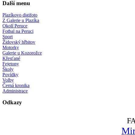
Další menu
Plazíkovo digifoto
Z Galerie u Plazíka
Okolí Peruce
Fotbal na Peruci
Sport
Židovský hřbitov
Motorky
Galerie u Kozorožce
Křesťané
Fejetony
Školy
Povídky
Volby
Černá kronika
Administrace
Odkazy
F
Mir