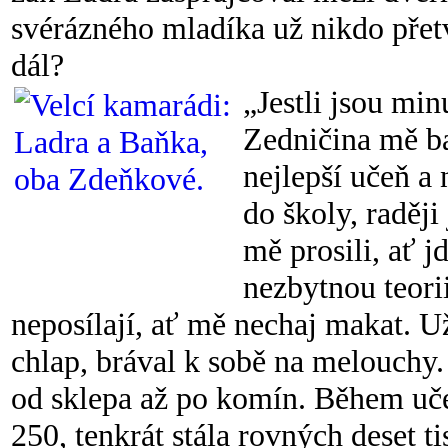
svérázného mladíka už nikdo přetv
dál?
„Jestli jsou minu
Zedničina mě ba
nejlepší učeň a 
do školy, raději
mě prosili, ať j
nezbytnou teorii
neposílají, ať mě nechaj makat. U
chlap, brával k sobě na melouchy.
od sklepa až po komín. Během uče
250, tenkrát stála rovných deset ti