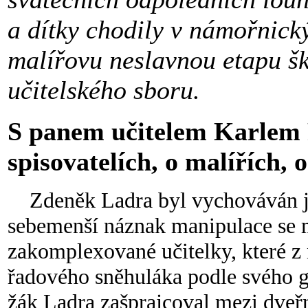
a dítky chodily v námořnick
malířovu neslavnou etapu šk
učitelského sboru.
S panem učitelem Karlem R
spisovatelích, o malířích, o
Zdeněk Ladra byl vychováván ja
sebemenší náznak manipulace se m
zakomplexované učitelky, které z n
řadového sněhuláka podle svého gu
žák Ladra zašprajcoval mezi dveřm