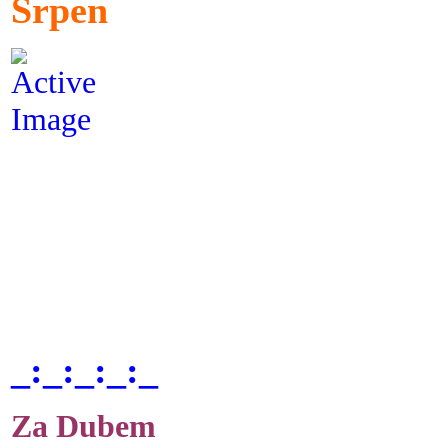
Srpen
_:_:_:_:_
Za Dubem