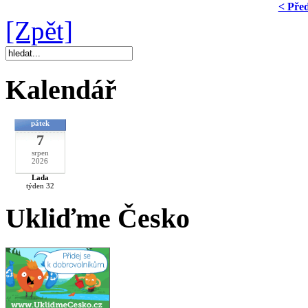
< Pře
[Zpět]
Kalendář
pátek
7
srpen
2026
Lada
týden 32
Ukliďme Česko