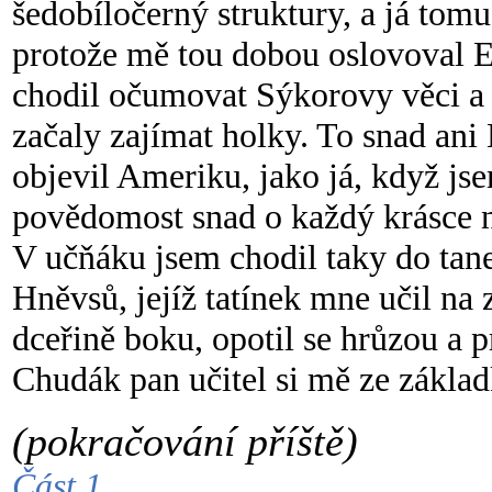
šedobíločerný struktury, a já tomu
protože mě tou dobou oslovoval E
chodil očumovat Sýkorovy věci a 
začaly zajímat holky. To snad an
objevil Ameriku, jako já, když js
povědomost snad o každý krásce 
V učňáku jsem chodil taky do tan
Hněvsů, jejíž tatínek mne učil na
dceřině boku, opotil se hrůzou a
Chudák pan učitel si mě ze zákla
(pokračování příště)
Část 1.