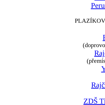
Peru
PLAZÍKOV
(doprovod
Raj
(přemís
Rajč
ZDŠ Tř