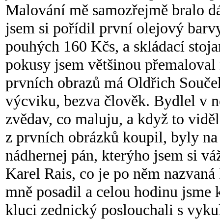
Malování mě samozřejmě bralo dá
jsem si pořídil první olejový barv
pouhých 160 Kčs, a skládací stoja
pokusy jsem většinou přemaloval n
prvních obrazů má Oldřich Souče
výcviku, bezva člověk. Bydlel v 
zvědav, co maluju, a když to viděl
z prvních obrázků koupil, byly na
nádhernej pán, kterýho jsem si váži
Karel Rais, co je po něm nazvaná 
mně posadil a celou hodinu jsme kl
kluci zednický poslouchali s vyku