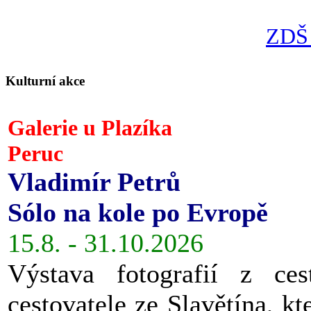
ZDŠ 
Kulturní akce
Galerie u Plazíka
Peruc
Vladimír Petrů
Sólo na kole po Evropě
15.8. - 31.10.2026
Výstava fotografií z ces
cestovatele ze Slavětína, kt