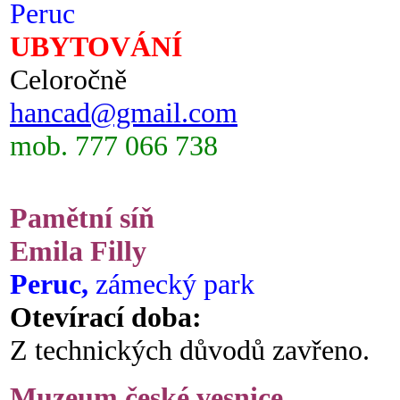
Peruc
UBYTOVÁNÍ
Celoročně
hancad@gmail.com
mob. 777 066 738
Pamětní síň
Emila Filly
Peruc,
zámecký park
Otevírací doba:
Z technických důvodů zavřeno.
Muzeum české vesnice