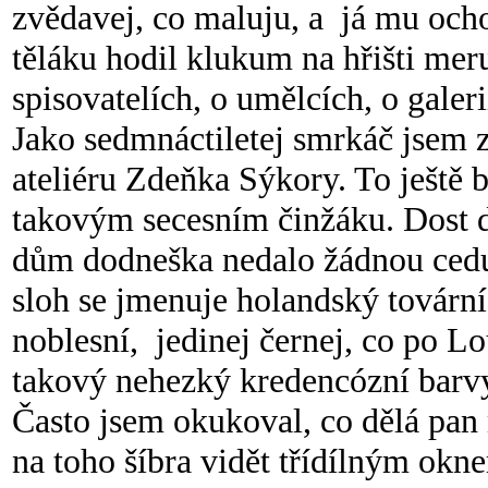
zvědavej, co maluju, a já mu ochot
těláku hodil klukum na hřišti meru
spisovatelích, o umělcích, o galer
Jako sedmnáctiletej smrkáč jsem z
ateliéru Zdeňka Sýkory. To ještě b
takovým secesním činžáku. Dost 
dům dodneška nedalo žádnou cedu
sloh se jmenuje holandský tovární 
noblesní, jedinej černej, co po Lo
takový nehezký kredencózní barv
Často jsem okukoval, co dělá pan 
na toho šíbra vidět třídílným okne