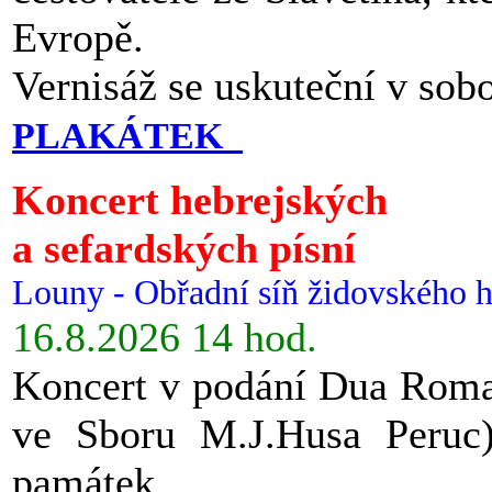
Evropě.
Vernisáž se uskuteční v sob
PLAKÁTEK
Koncert hebrejských
a sefardských písní
Louny - Obřadní síň židovského h
16.8.2026 14 hod.
Koncert v podání Dua Roman
ve Sboru M.J.Husa Peruc
památek.