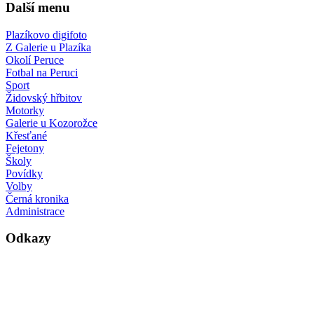
Další menu
Plazíkovo digifoto
Z Galerie u Plazíka
Okolí Peruce
Fotbal na Peruci
Sport
Židovský hřbitov
Motorky
Galerie u Kozorožce
Křesťané
Fejetony
Školy
Povídky
Volby
Černá kronika
Administrace
Odkazy