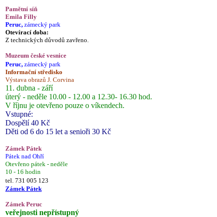
Pamětní síň
Emila Filly
Peruc,
zámecký park
Otevírací doba:
Z technických důvodů zavřeno.
Muzeum české vesnice
Peruc,
zámecký park
Informační středisko
Výstava obrazů J. Corvina
11. dubna - září
úterý - neděle 10.00 - 12.00 a 12.30- 16.30 hod.
V říjnu je otevřeno pouze o víkendech.
Vstupné:
Dospělí 40 Kč
Děti od 6 do 15 let a senioři 30 Kč
Zámek Pátek
Pátek nad Ohří
Otevřeno pátek - neděle
10 - 16 hodin
tel. 731 005 123
Zámek Pátek
Zámek Peruc
veřejnosti nepřístupný