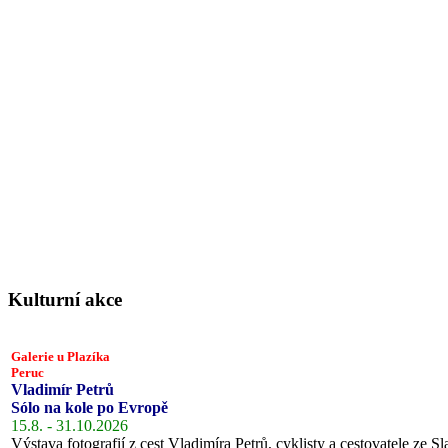
Kulturní akce
Galerie u Plazíka
Peruc
Vladimír Petrů
Sólo na kole po Evropě
15.8. - 31.10.2026
Výstava fotografií z cest Vladimíra Petrů, cyklisty a cestovatele ze Sl