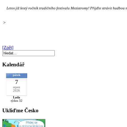
Letos již šestý ročník tradičního festivalu Mezistromy! Přijďte strávit hudbou
>
[Zpět]
Kalendář
pátek
7
srpen
2026
Lada
týden 32
Ukliďme Česko