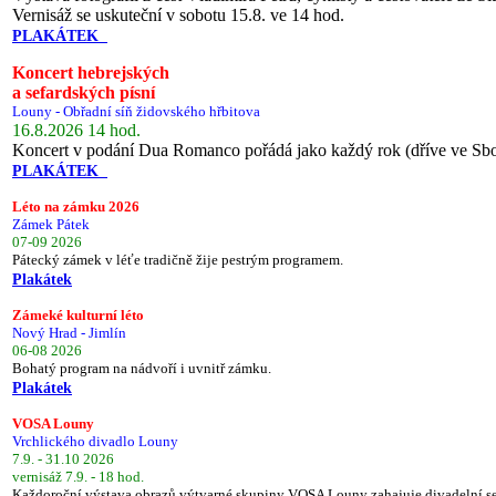
Vernisáž se uskuteční v sobotu 15.8. ve 14 hod.
PLAKÁTEK
Koncert hebrejských
a sefardských písní
Louny - Obřadní síň židovského hřbitova
16.8.2026 14 hod.
Koncert v podání Dua Romanco pořádá jako každý rok (dříve ve Sb
PLAKÁTEK
Léto na zámku 2026
Zámek Pátek
07-09 2026
Pátecký zámek v léťe tradičně žije pestrým programem.
Plakátek
Zámeké kulturní léto
Nový Hrad - Jimlín
06-08 2026
Bohatý program na nádvoří i uvnitř zámku.
Plakátek
VOSA Louny
Vrchlického divadlo Louny
7.9. - 31.10 2026
vernisáž 7.9. - 18 hod.
Každoroční výstava obrazů výtvarné skupiny VOSA Louny zahajuje divadelní s