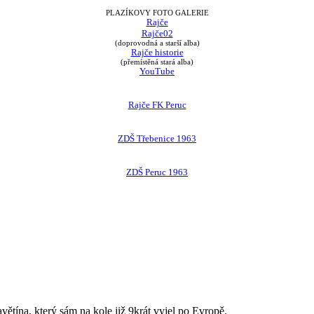
PLAZÍKOVY FOTO GALERIE
Rajče
Rajče02
(doprovodná a starší alba)
Rajče historie
(přemístěná stará alba)
YouTube
Rajče FK Peruc
ZDŠ Třebenice 1963
ZDŠ Peruc 1963
avětína, který sám na kole již 9krát vyjel po Evropě.