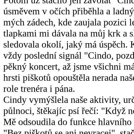
Potom už stačilo jen zavolat "Cind
úsměvem v očích přiběhla a ladn
mých zádech, kde zaujala pozici l
tlapkami mi dávala na můj krk a s
sledovala okolí, jaký má úspěch. K
vždy poslední signál "Cindo, pozd
pěkný koncert, až jsme všichni m
hrsti piškotů opouštěla nerada naš
role trenéra i pána.
Cindy vymýšlela naše aktivity, ur
půlnoci, štěkajíc psí řečí: "Když 
Mě odsoudila do funkce hlavního 
"Bez piškotů se ani nevracej", st