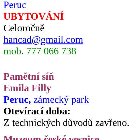
Peruc
UBYTOVÁNÍ
Celoročně
hancad@gmail.com
mob. 777 066 738
Pamětní síň
Emila Filly
Peruc,
zámecký park
Otevírací doba:
Z technických důvodů zavřeno.
Muzeum české vesnice