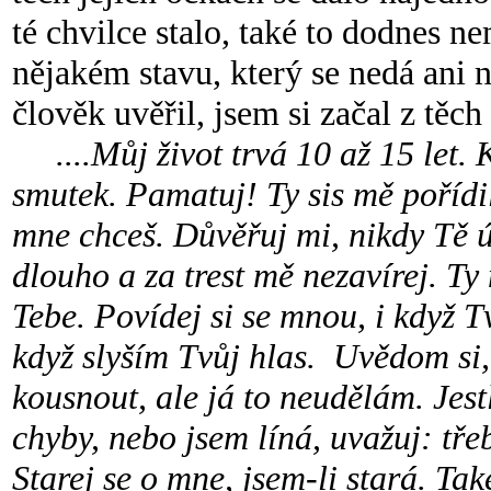
té chvilce stalo, také to dodnes 
nějakém stavu, který se nedá ani n
člověk uvěřil, jsem si začal z těch
....Můj život trvá 10 až 15 let.
smutek. Pamatuj! Ty sis mě pořídi
mne chceš. Důvěřuj mi, nikdy Tě 
dlouho a za trest mě nezavírej. T
Tebe. Povídej si se mnou, i když 
když slyším Tvůj hlas. Uvědom si,
kousnout, ale já to neudělám. Jest
chyby, nebo jsem líná, uvažuj: tř
Starej se o mne, jsem-li stará. Ta