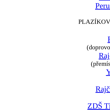
Peru
PLAZÍKOV
(doprovod
Raj
(přemís
Rajč
ZDŠ Tř