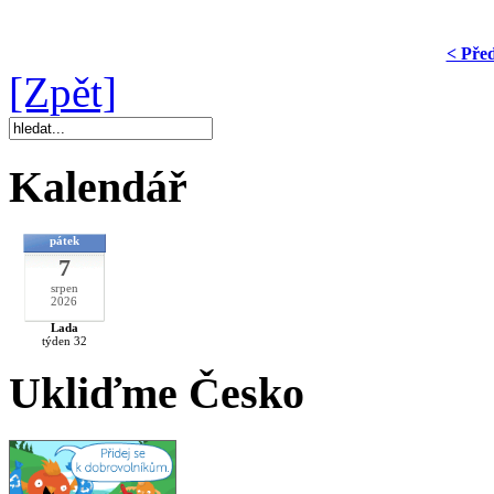
< Pře
[Zpět]
Kalendář
pátek
7
srpen
2026
Lada
týden 32
Ukliďme Česko