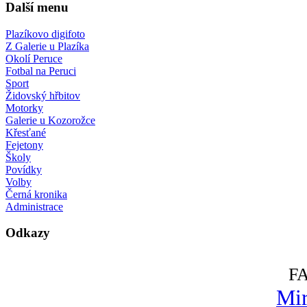
Další menu
Plazíkovo digifoto
Z Galerie u Plazíka
Okolí Peruce
Fotbal na Peruci
Sport
Židovský hřbitov
Motorky
Galerie u Kozorožce
Křesťané
Fejetony
Školy
Povídky
Volby
Černá kronika
Administrace
Odkazy
F
Mir