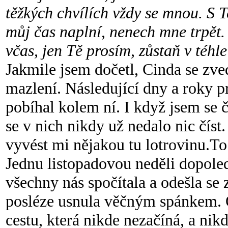
těžkých chvílích vždy se mnou. S T
můj čas naplní, nenech mne trpět.
včas, jen Tě prosím, zůstaň v téhle
Jakmile jsem dočetl, Cinda se zved
mazlení. Následující dny a roky pr
pobíhal kolem ní. I když jsem se 
se v nich nikdy už nedalo nic číst
vyvést mi nějakou tu lotrovinu.To 
Jednu listopadovou neděli dopoled
všechny nás spočítala a odešla se
posléze usnula věčným spánkem. O
cestu, která nikde nezačíná, a nik