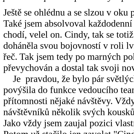
Ještě se ohlédnu a se slzou v oku 
Také jsem absolvoval každodenní 
chodí, velel on. Cindy, tak se tot
doháněla svou bojovností v roli 
řeč. Tak jsem tedy po marných po
převychován a dostal tak svoji n
Je pravdou, že bylo pár světlý
povýšila do funkce vedoucího team
přítomnosti nějaké návštěvy. Vžd
návštěvníků několik svých kousků 
Jako vždy jsem zaujal pozici vlas