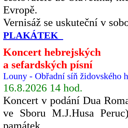
Evropě.
Vernisáž se uskuteční v sob
PLAKÁTEK
Koncert hebrejských
a sefardských písní
Louny - Obřadní síň židovského h
16.8.2026 14 hod.
Koncert v podání Dua Roman
ve Sboru M.J.Husa Peruc
památek.