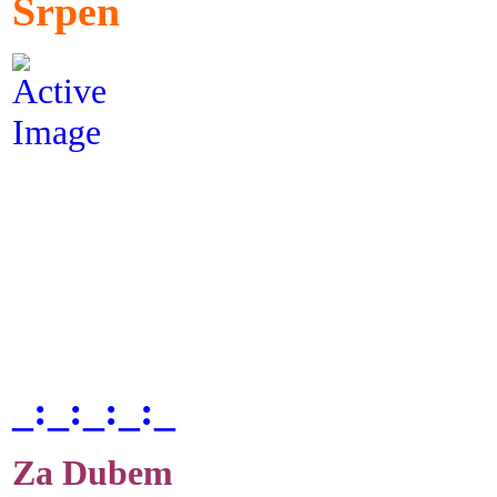
Srpen
_:_:_:_:_
Za Dubem