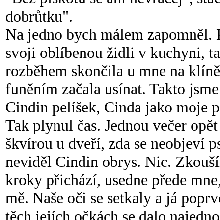
dobrůtku".
Na jedno bych málem zapomněl. K
svoji oblíbenou židli v kuchyni, 
rozběhem skončila u mne na klíně,
funěním začala usínat. Takto jsme
Cindin pelíšek, Cinda jako moje p
Tak plynul čas. Jednou večer opět
škvírou u dveří, zda se neobjeví 
neviděl Cindin obrys. Nic. Zkouš
kroky přichází, usedne přede mne,
mě. Naše oči se setkaly a já popr
těch jejích očkách se dalo najedno