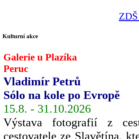
ZDŠ 
Kulturní akce
Galerie u Plazíka
Peruc
Vladimír Petrů
Sólo na kole po Evropě
15.8. - 31.10.2026
Výstava fotografií z ces
cestovatele ze Slavětína, kt