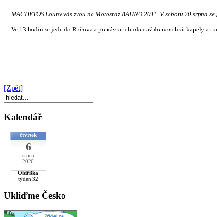
MACHETOS Louny vás zvou na Motosraz BAHNO 2011. V sobotu 20.srpna se po 11
Ve 13 hodin se jede do Ročova a po návratu budou až do noci hrát kapely a trad
[Zpět]
Kalendář
čtvrtek
6
srpen
2026
Oldřiška
týden 32
Ukliďme Česko