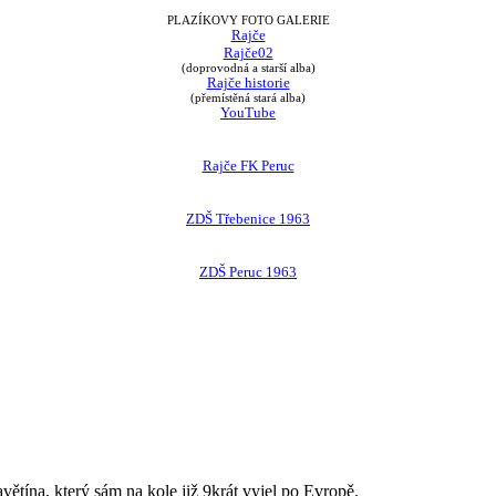
PLAZÍKOVY FOTO GALERIE
Rajče
Rajče02
(doprovodná a starší alba)
Rajče historie
(přemístěná stará alba)
YouTube
Rajče FK Peruc
ZDŠ Třebenice 1963
ZDŠ Peruc 1963
avětína, který sám na kole již 9krát vyjel po Evropě.