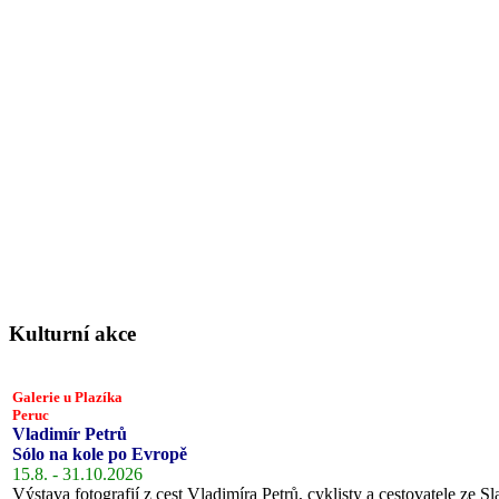
Kulturní akce
Galerie u Plazíka
Peruc
Vladimír Petrů
Sólo na kole po Evropě
15.8. - 31.10.2026
Výstava fotografií z cest Vladimíra Petrů, cyklisty a cestovatele ze Sl