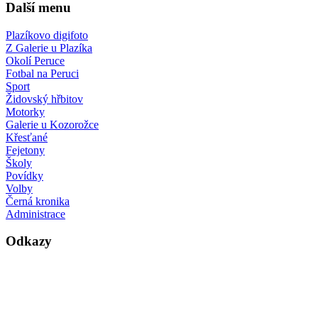
Další menu
Plazíkovo digifoto
Z Galerie u Plazíka
Okolí Peruce
Fotbal na Peruci
Sport
Židovský hřbitov
Motorky
Galerie u Kozorožce
Křesťané
Fejetony
Školy
Povídky
Volby
Černá kronika
Administrace
Odkazy