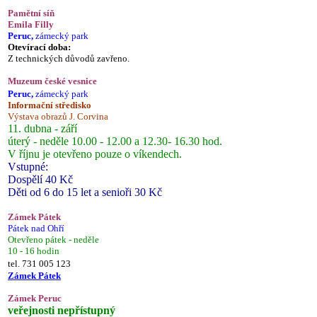
Pamětní síň
Emila Filly
Peruc,
zámecký park
Otevírací doba:
Z technických důvodů zavřeno.
Muzeum české vesnice
Peruc,
zámecký park
Informační středisko
Výstava obrazů J. Corvina
11. dubna - září
úterý - neděle 10.00 - 12.00 a 12.30- 16.30 hod.
V říjnu je otevřeno pouze o víkendech.
Vstupné:
Dospělí 40 Kč
Děti od 6 do 15 let a senioři 30 Kč
Zámek Pátek
Pátek nad Ohří
Otevřeno pátek - neděle
10 - 16 hodin
tel. 731 005 123
Zámek Pátek
Zámek Peruc
veřejnosti nepřístupný