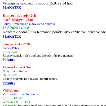
Vernisáž se uskuteční v sobotu 15.8. ve 14 hod.
PLAKÁTEK
Koncert hebrejských
a sefardských písní
Louny - Obřadní síň židovského hřbitova
16.8.2026 14 hod.
Koncert v podání Dua Romanco pořádá jako každý rok (dříve ve Sb
PLAKÁTEK
Léto na zámku 2026
Zámek Pátek
07-09 2026
Pátecký zámek v léťe tradičně žije pestrým programem.
Plakátek
Zámeké kulturní léto
Nový Hrad - Jimlín
06-08 2026
Bohatý program na nádvoří i uvnitř zámku.
Plakátek
VOSA Louny
Vrchlického divadlo Louny
7.9. - 31.10 2026
vernisáž 7.9. - 18 hod.
Každoroční výstava obrazů výtvarné skupiny VOSA Louny zahajuje divadelní s