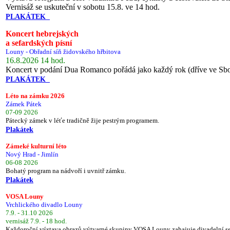
Vernisáž se uskuteční v sobotu 15.8. ve 14 hod.
PLAKÁTEK
Koncert hebrejských
a sefardských písní
Louny - Obřadní síň židovského hřbitova
16.8.2026 14 hod.
Koncert v podání Dua Romanco pořádá jako každý rok (dříve ve Sb
PLAKÁTEK
Léto na zámku 2026
Zámek Pátek
07-09 2026
Pátecký zámek v léťe tradičně žije pestrým programem.
Plakátek
Zámeké kulturní léto
Nový Hrad - Jimlín
06-08 2026
Bohatý program na nádvoří i uvnitř zámku.
Plakátek
VOSA Louny
Vrchlického divadlo Louny
7.9. - 31.10 2026
vernisáž 7.9. - 18 hod.
Každoroční výstava obrazů výtvarné skupiny VOSA Louny zahajuje divadelní s