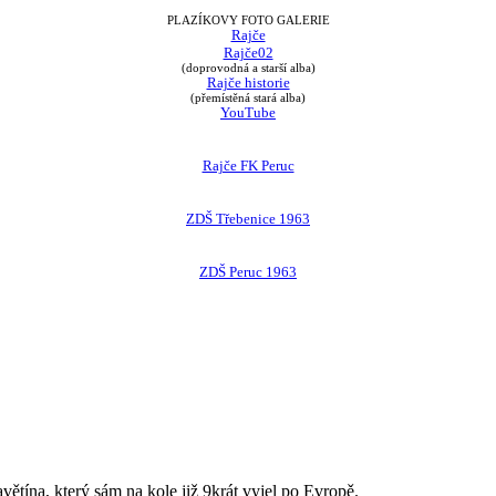
PLAZÍKOVY FOTO GALERIE
Rajče
Rajče02
(doprovodná a starší alba)
Rajče historie
(přemístěná stará alba)
YouTube
Rajče FK Peruc
ZDŠ Třebenice 1963
ZDŠ Peruc 1963
avětína, který sám na kole již 9krát vyjel po Evropě.