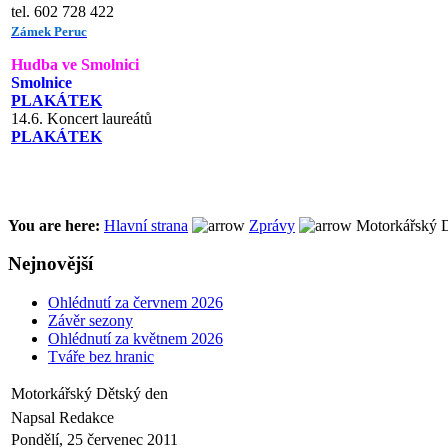
tel. 602 728 422
Zámek Peruc
Hudba ve Smolnici
Smolnice
PLAKÁTEK
14.6. Koncert laureátů
PLAKÁTEK
You are here:
Hlavní strana
Zprávy
Motorkářský D
Nejnovější
Ohlédnutí za červnem 2026
Závěr sezony
Ohlédnutí za květnem 2026
Tváře bez hranic
Motorkářský Dětský den
Napsal Redakce
Pondělí, 25 červenec 2011