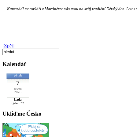
Kamarádi motorkáři z Martiněvse vás zvou na svůj tradiční Dětský den. Letos se k
[Zpět]
Kalendář
pátek
7
srpen
2026
Lada
týden 32
Ukliďme Česko