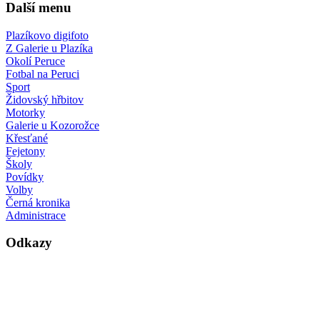
Další menu
Plazíkovo digifoto
Z Galerie u Plazíka
Okolí Peruce
Fotbal na Peruci
Sport
Židovský hřbitov
Motorky
Galerie u Kozorožce
Křesťané
Fejetony
Školy
Povídky
Volby
Černá kronika
Administrace
Odkazy