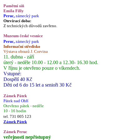
Pamětní síň
Emila Filly
Peruc,
zámecký park
Otevírací doba:
Z technických důvodů zavřeno.
Muzeum české vesnice
Peruc,
zámecký park
Informační středisko
Výstava obrazů J. Corvina
11. dubna - září
úterý - neděle 10.00 - 12.00 a 12.30- 16.30 hod.
V říjnu je otevřeno pouze o víkendech.
Vstupné:
Dospělí 40 Kč
Děti od 6 do 15 let a senioři 30 Kč
Zámek Pátek
Pátek nad Ohří
Otevřeno pátek - neděle
10 - 16 hodin
tel. 731 005 123
Zámek Pátek
Zámek Peruc
veřejnosti nepřístupný