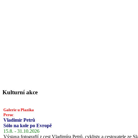
Kulturní akce
Galerie u Plazíka
Peruc
Vladimír Petrů
Sólo na kole po Evropě
15.8. - 31.10.2026
Výstava fotografií z cest Vladimíra Petrů, cyklisty a cestovatele ze Sl