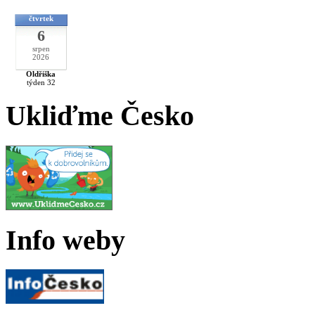
čtvrtek
6
srpen
2026
Oldřiška
týden 32
Ukliďme Česko
Info weby