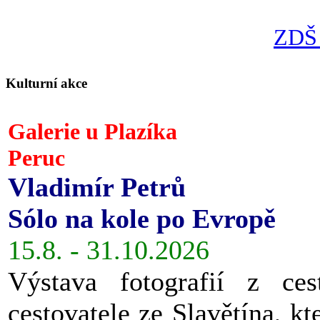
ZDŠ 
Kulturní akce
Galerie u Plazíka
Peruc
Vladimír Petrů
Sólo na kole po Evropě
15.8. - 31.10.2026
Výstava fotografií z ces
cestovatele ze Slavětína, kt