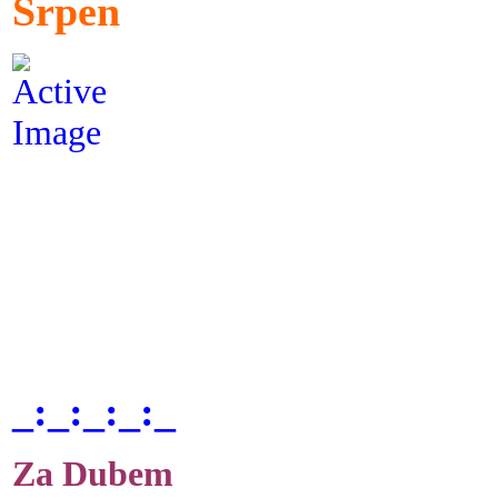
Srpen
_:_:_:_:_
Za Dubem