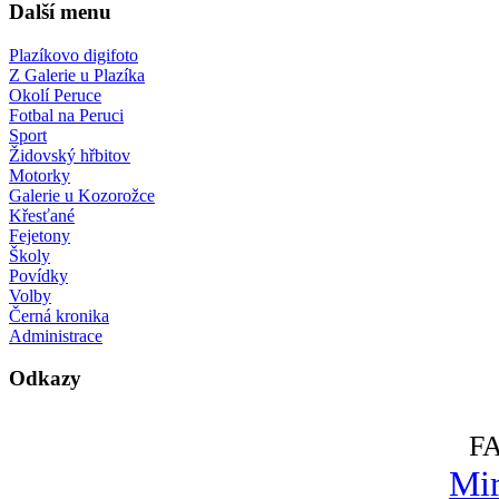
Další menu
Plazíkovo digifoto
Z Galerie u Plazíka
Okolí Peruce
Fotbal na Peruci
Sport
Židovský hřbitov
Motorky
Galerie u Kozorožce
Křesťané
Fejetony
Školy
Povídky
Volby
Černá kronika
Administrace
Odkazy
F
Mir