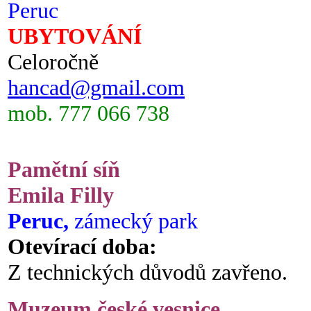
Peruc
UBYTOVÁNÍ
Celoročně
hancad@gmail.com
mob. 777 066 738
Pamětní síň
Emila Filly
Peruc,
zámecký park
Otevírací doba:
Z technických důvodů zavřeno.
Muzeum české vesnice