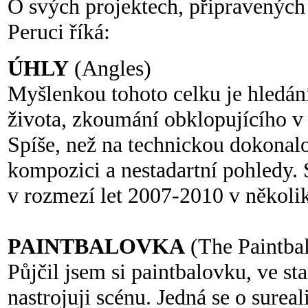
O svých projektech, připravených 
Peruci říká:
ÚHLY
(Angles)
Myšlenkou tohoto celku je hledá
života, zkoumání obklopujícího v 
Spíše, než na technickou dokonalo
kompozici a nestadartní pohledy.
v rozmezí let 2007-2010 v několi
PAINTBALOVKA
(The Paintbal
Půjčil jsem si paintbalovku, ve s
nastrojuji scénu. Jedná se o sureal