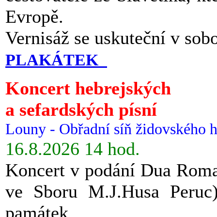
Evropě.
Vernisáž se uskuteční v sob
PLAKÁTEK
Koncert hebrejských
a sefardských písní
Louny - Obřadní síň židovského h
16.8.2026 14 hod.
Koncert v podání Dua Roman
ve Sboru M.J.Husa Peruc
památek.