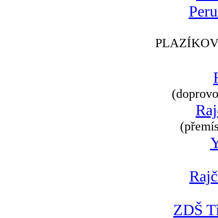
Peru
PLAZÍKOV
(doprovod
Raj
(přemís
Rajč
ZDŠ Tř