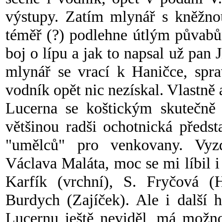
výstupy. Zatím mlynář s kněžno
téměř (?) podlehne útlým půvabů
boj o lípu a jak to napsal už pan 
mlynář se vrací k Haničce, spra
vodník opět nic nezískal. Vlastně
Lucerna se koštickým skutečně
většinou radši ochotnická předs
"umělců" pro venkovany. Vyz
Václava Maláta, moc se mi líbil 
Karfík (vrchní), S. Fryčová (
Burdych (Zajíček). Ale i další h
Lucernu ještě neviděl, má možno