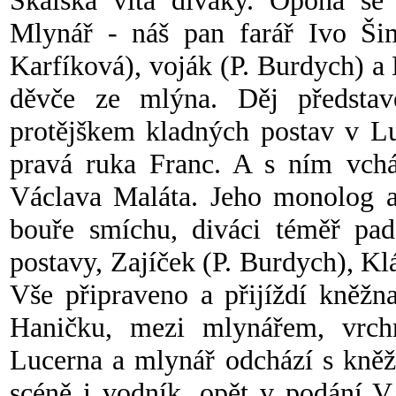
Skalská vítá diváky. Opona se
Mlynář - náš pan farář Ivo Šim
Karfíková), voják (P. Burdych) 
děvče ze mlýna. Děj představen
protějškem kladných postav v Lu
pravá ruka Franc. A s ním vch
Václava Maláta. Jeho monolog a
bouře smíchu, diváci téměř pada
postavy, Zajíček (P. Burdych), Kl
Vše připraveno a přijíždí kněžn
Haničku, mezi mlynářem, vrch
Lucerna a mlynář odchází s kněž
scéně i vodník, opět v podání V