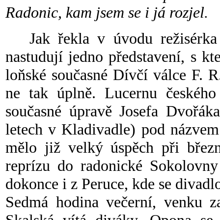
Radonic, kam jsem se i já rozjel.
Jak řekla v úvodu režisérka př
nastudují jedno představení, s k
loňské současné Dívčí válce F. R.
ne tak úplně. Lucernu českého 
současné úpravě Josefa Dvořáka
letech v Kladivadle) pod názve
mělo již velký úspěch při břez
reprízu do radonické Sokolovny 
dokonce i z Peruce, kde se divadl
Sedmá hodina večerní, venku za