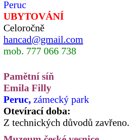
Peruc
UBYTOVÁNÍ
Celoročně
hancad@gmail.com
mob. 777 066 738
Pamětní síň
Emila Filly
Peruc,
zámecký park
Otevírací doba:
Z technických důvodů zavřeno.
Muzeum české vesnice