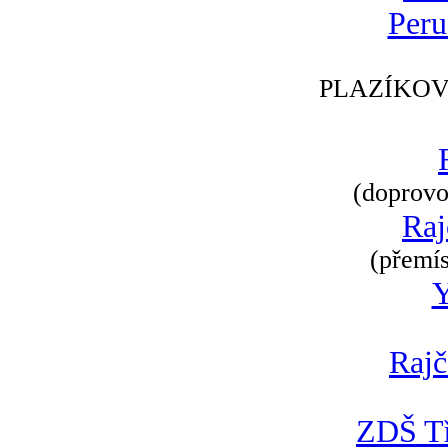
Peru
PLAZÍKOV
(doprovod
Raj
(přemís
Rajč
ZDŠ Tř