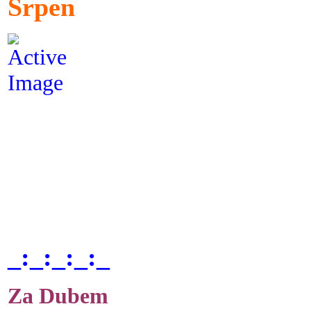
Srpen
_:_:_:_:_
Za Dubem