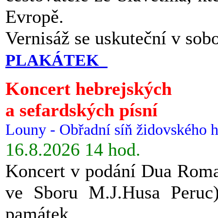
Evropě.
Vernisáž se uskuteční v sob
PLAKÁTEK
Koncert hebrejských
a sefardských písní
Louny - Obřadní síň židovského h
16.8.2026 14 hod.
Koncert v podání Dua Roman
ve Sboru M.J.Husa Peruc
památek.