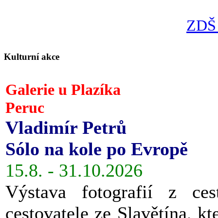
ZDŠ 
Kulturní akce
Galerie u Plazíka
Peruc
Vladimír Petrů
Sólo na kole po Evropě
15.8. - 31.10.2026
Výstava fotografií z ces
cestovatele ze Slavětína, kt