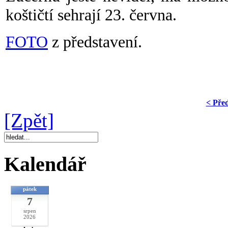
koštičtí sehrají 23. června.
FOTO
z představení.
< Pře
[Zpět]
Kalendář
pátek
7
srpen
2026