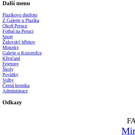
Další menu
Plazíkovo digifoto
Z Galerie u Plazíka
Okolí Peruce
Fotbal na Peruci
Sport
Židovský hřbitov
Motorky
Galerie u Kozorožce
Křesťané
Fejetony
Školy
Povídky
Volby
Černá kronika
Administrace
Odkazy
F
Mir