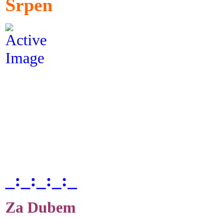
Srpen
_:_:_:_:_
Za Dubem