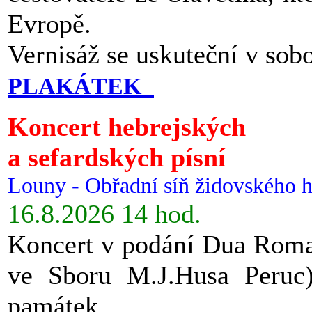
Evropě.
Vernisáž se uskuteční v sob
PLAKÁTEK
Koncert hebrejských
a sefardských písní
Louny - Obřadní síň židovského h
16.8.2026 14 hod.
Koncert v podání Dua Roman
ve Sboru M.J.Husa Peruc
památek.