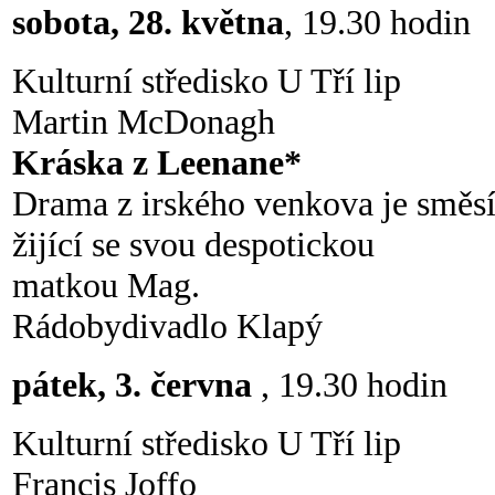
sobota, 28. května
, 19.30 hodin
Kulturní středisko U Tří lip
Martin McDonagh
Kráska z Leenane*
Drama z irského venkova je směs
žijící se svou despotickou
matkou Mag.
Rádobydivadlo Klapý
pátek, 3. června
, 19.30 hodin
Kulturní středisko U Tří lip
Francis Joffo