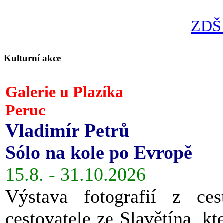
ZDŠ 
Kulturní akce
Galerie u Plazíka
Peruc
Vladimír Petrů
Sólo na kole po Evropě
15.8. - 31.10.2026
Výstava fotografií z ces
cestovatele ze Slavětína, kt