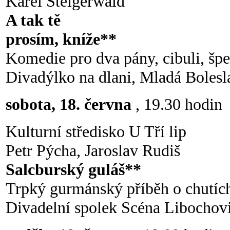
Karel Steigerwald
A tak tě
prosím, kníže**
Komedie pro dva pány, cibuli, špek
Divadýlko na dlani, Mladá Bolesl
sobota, 18. června
, 19.30 hodin
Kulturní středisko U Tří lip
Petr Pýcha, Jaroslav Rudiš
Salcburský guláš**
Trpký gurmánský příběh o chutích 
Divadelní spolek Scéna Libochov