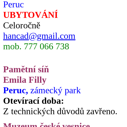
Peruc
UBYTOVÁNÍ
Celoročně
hancad@gmail.com
mob. 777 066 738
Pamětní síň
Emila Filly
Peruc,
zámecký park
Otevírací doba:
Z technických důvodů zavřeno.
Muzeum české vesnice