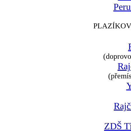
Peru
PLAZÍKOV
(doprovod
Raj
(přemís
Rajč
ZDŠ Tř