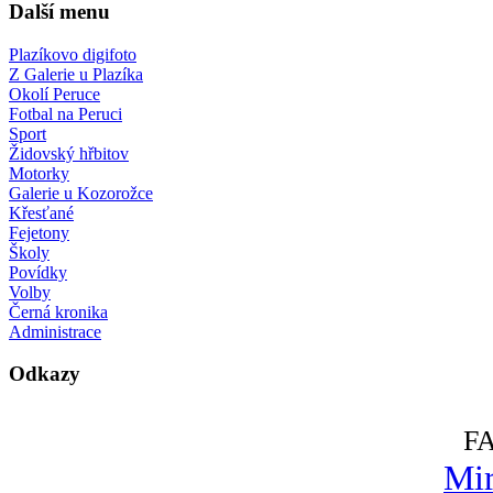
Další menu
Plazíkovo digifoto
Z Galerie u Plazíka
Okolí Peruce
Fotbal na Peruci
Sport
Židovský hřbitov
Motorky
Galerie u Kozorožce
Křesťané
Fejetony
Školy
Povídky
Volby
Černá kronika
Administrace
Odkazy
F
Mir