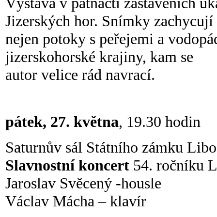
Výstava v patnácti zastaveních u
Jizerských hor. Snímky zachycují
nejen potoky s peřejemi a vodopád
jizerskohorské krajiny, kam se
autor velice rád navrací.
pátek, 27. května
, 19.30 hodin
Saturnův sál Státního zámku Lib
Slavnostní koncert
54. ročníku 
Jaroslav Svěcený -housle
Václav Mácha – klavír