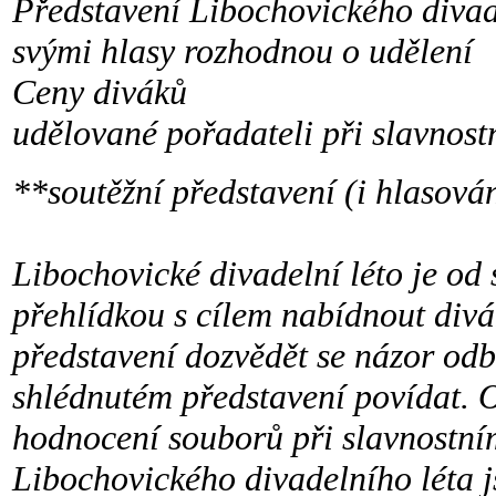
Představení Libochovického divade
svými hlasy rozhodnou o udělení
Ceny diváků
udělované pořadateli při slavnost
**soutěžní představení (i hlasová
Libochovické divadelní léto je od
přehlídkou s cílem nabídnout divá
představení dozvědět se názor odb
shlédnutém představení povídat. O
hodnocení souborů při slavnostním
Libochovického divadelního léta 