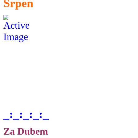
Srpen
_:_:_:_:_
Za Dubem