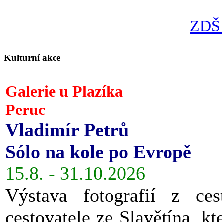
ZDŠ 
Kulturní akce
Galerie u Plazíka
Peruc
Vladimír Petrů
Sólo na kole po Evropě
15.8. - 31.10.2026
Výstava fotografií z ces
cestovatele ze Slavětína, kt