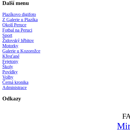
Další menu
Plazíkovo digifoto
Z Galerie u Plazíka
Okolí Peruce
Fotbal na Peruci
Sport
Židovský hřbitov
Motorky
Galerie u Kozorožce
Křesťané
Fejetony
Školy
Povídky
Volby
Černá kronika
Administrace
Odkazy
F
Mir