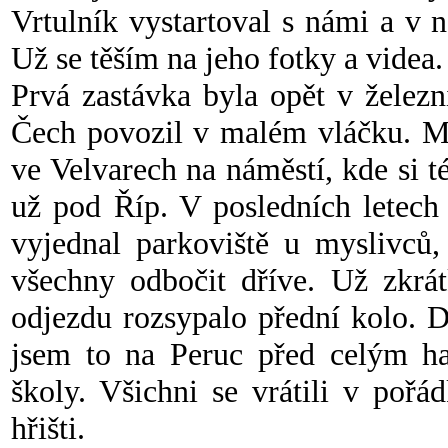
Vrtulník vystartoval s námi a v
Už se těším na jeho fotky a videa.
Prvá zastávka byla opět v želez
Čech povozil v malém vláčku. Mo
ve Velvarech na náměstí, kde si 
už pod Říp. V posledních letech
vyjednal parkoviště u myslivců,
všechny odbočit dříve. Už zkrá
odjezdu rozsypalo přední kolo. 
jsem to na Peruc před celým h
školy. Všichni se vrátili v poř
hřišti.