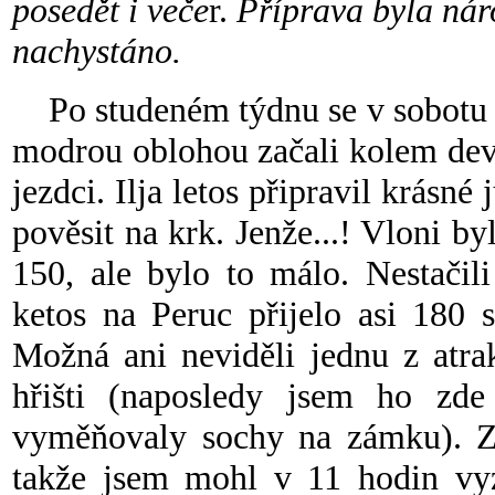
posedět i veče
r.
Příprava byla nár
nachystáno.
Po studeném týdnu se v sobotu v
modrou oblohou začali kolem devát
jezdci. Ilja letos připravil krásné
pověsit na krk. Jenže...! Vloni b
150, ale bylo to málo. Nestačil
ketos na Peruc přijelo asi 180 
Možná ani neviděli jednu z atra
hřišti (naposledy jsem ho zd
vyměňovaly sochy na zámku). Zd
takže jsem mohl v 11 hodin vy