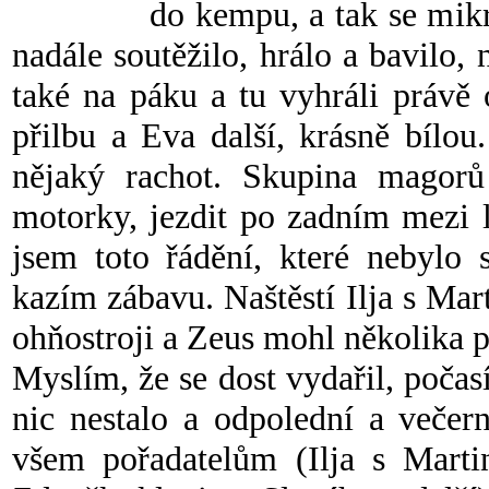
do kempu, a tak se mik
nadále soutěžilo, hrálo a bavilo, 
také na páku a tu vyhráli právě 
přilbu a Eva další, krásně bílou
nějaký rachot. Skupina magorů
motorky, jezdit po zadním mezi l
jsem toto řádění, které nebylo 
kazím zábavu. Naštěstí Ilja s Ma
ohňostroji a Zeus mohl několika p
Myslím, že se dost vydařil, poča
nic nestalo a odpolední a večer
všem pořadatelům (Ilja s Mart