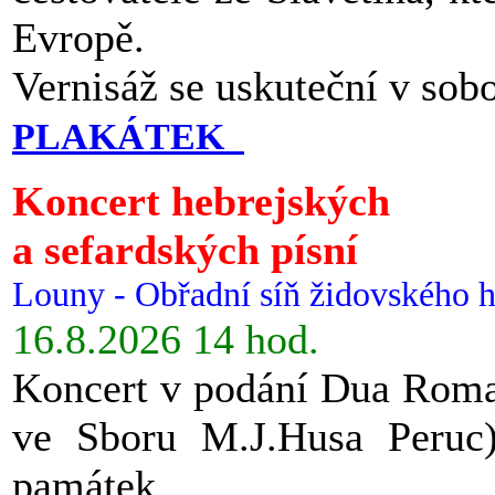
Evropě.
Vernisáž se uskuteční v sob
PLAKÁTEK
Koncert hebrejských
a sefardských písní
Louny - Obřadní síň židovského h
16.8.2026 14 hod.
Koncert v podání Dua Roman
ve Sboru M.J.Husa Peruc
památek.