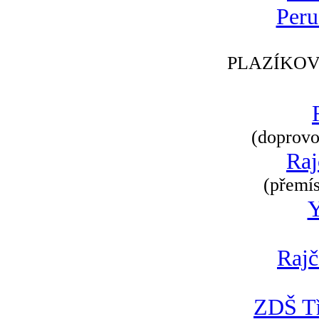
Peru
PLAZÍKOV
(doprovod
Raj
(přemís
Rajč
ZDŠ Tř