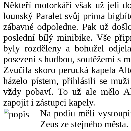
Někteří motorkáři však už jeli do
lounský Paralet svůj prima bigbí
zábavné odpoledne. Pak už došlo
poslední bílý minibike. Vše při
byly rozděleny a bohužel odjela
posezení s hudbou, soutěžemi s m
Zvučila skoro perucká kapela Alt
házelo pístem, přihlásili se muž
vždy pobaví. To už ale mělo Al
zapojit i zástupci kapely.
Na podiu měli vystoupit
Zeus ze stejného města.