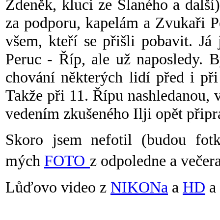
Zdeněk, kluci ze Slaného a další
za podporu, kapelám a Zvukaři P
všem, kteří se přišli pobavit. Já
Peruc - Říp, ale už naposledy. 
chování některých lidí před i p
Takže při 11. Řípu nashledanou, 
vedením zkušeného Ilji opět připr
Skoro jsem nefotil (budou fot
mých
FOTO
z odpoledne a večera
Lůďovo video z
NIKONa
a
HD
a