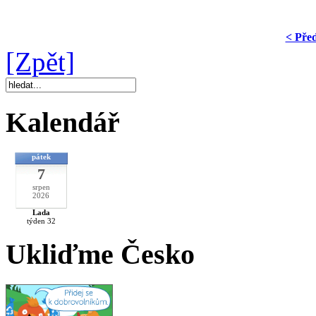
< Pře
[Zpět]
Kalendář
pátek
7
srpen
2026
Lada
týden 32
Ukliďme Česko