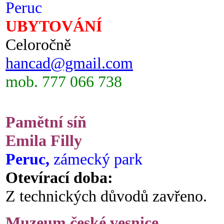
Peruc
UBYTOVÁNÍ
Celoročně
hancad@gmail.com
mob. 777 066 738
Pamětní síň
Emila Filly
Peruc,
zámecký park
Otevírací doba:
Z technických důvodů zavřeno.
Muzeum české vesnice