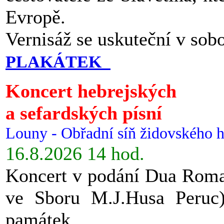
Evropě.
Vernisáž se uskuteční v sob
PLAKÁTEK
Koncert hebrejských
a sefardských písní
Louny - Obřadní síň židovského h
16.8.2026 14 hod.
Koncert v podání Dua Roman
ve Sboru M.J.Husa Peruc
památek.