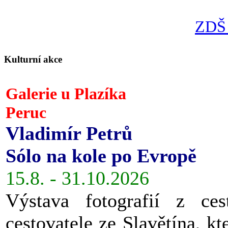
ZDŠ 
Kulturní akce
Galerie u Plazíka
Peruc
Vladimír Petrů
Sólo na kole po Evropě
15.8. - 31.10.2026
Výstava fotografií z ces
cestovatele ze Slavětína, kt