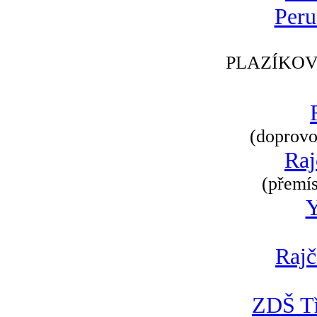
Peru
PLAZÍKOV
(doprovod
Raj
(přemís
Rajč
ZDŠ Tř