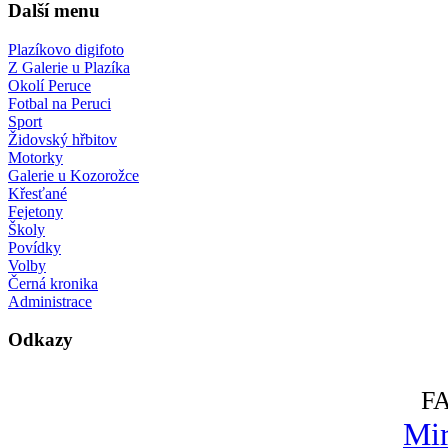
Další menu
Plazíkovo digifoto
Z Galerie u Plazíka
Okolí Peruce
Fotbal na Peruci
Sport
Židovský hřbitov
Motorky
Galerie u Kozorožce
Křesťané
Fejetony
Školy
Povídky
Volby
Černá kronika
Administrace
Odkazy
F
Mir