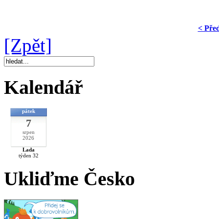
< Pře
[Zpět]
Kalendář
pátek
7
srpen
2026
Lada
týden 32
Ukliďme Česko