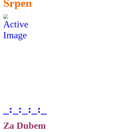
Srpen
_:_:_:_:_
Za Dubem