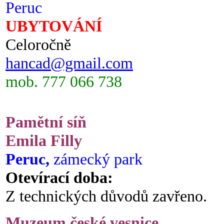
Peruc
UBYTOVÁNÍ
Celoročně
hancad@gmail.com
mob. 777 066 738
Pamětní síň
Emila Filly
Peruc,
zámecký park
Otevírací doba:
Z technických důvodů zavřeno.
Muzeum české vesnice