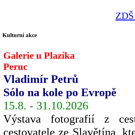
ZDŠ 
Kulturní akce
Galerie u Plazíka
Peruc
Vladimír Petrů
Sólo na kole po Evropě
15.8. - 31.10.2026
Výstava fotografií z ces
cestovatele ze Slavětína, kt