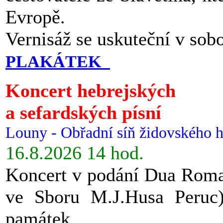
Evropě.
Vernisáž se uskuteční v sob
PLAKÁTEK
Koncert hebrejských
a sefardských písní
Louny - Obřadní síň židovského h
16.8.2026 14 hod.
Koncert v podání Dua Roman
ve Sboru M.J.Husa Peruc
památek.