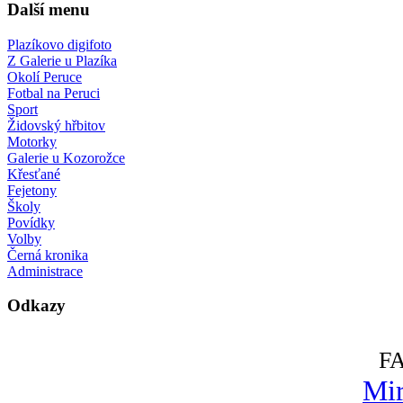
Další menu
Plazíkovo digifoto
Z Galerie u Plazíka
Okolí Peruce
Fotbal na Peruci
Sport
Židovský hřbitov
Motorky
Galerie u Kozorožce
Křesťané
Fejetony
Školy
Povídky
Volby
Černá kronika
Administrace
Odkazy
F
Mir