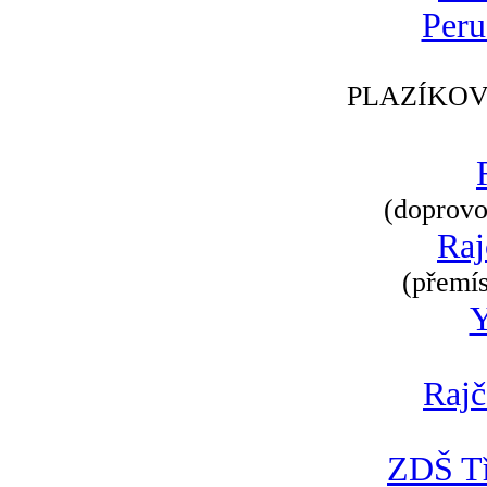
Peru
PLAZÍKOV
(doprovod
Raj
(přemís
Rajč
ZDŠ Tř