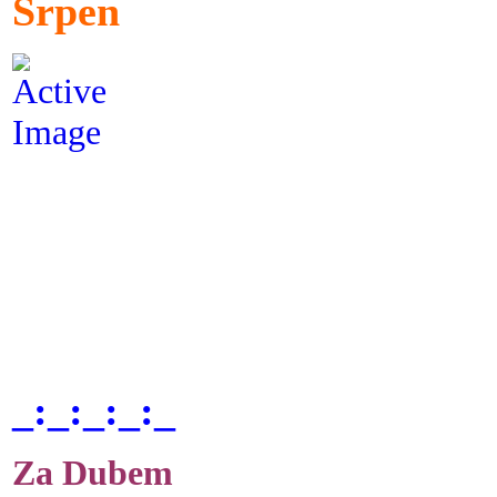
Srpen
_:_:_:_:_
Za Dubem