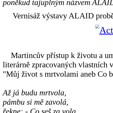
poněkud tajuplným názvem ALAID.
Vernisáž výstavy ALAID proběhn
Martincův přístup k životu a umě
literárně zpracovaných vlastních 
"Můj život s mrtvolami aneb Co bu
Až já budu mrtvola,
pámbu si mě zavolá,
řekne: - Co seš za vola,