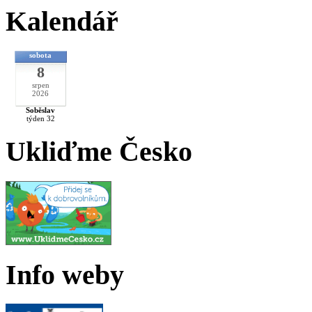
Kalendář
sobota
8
srpen
2026
Soběslav
týden 32
Ukliďme Česko
Info weby