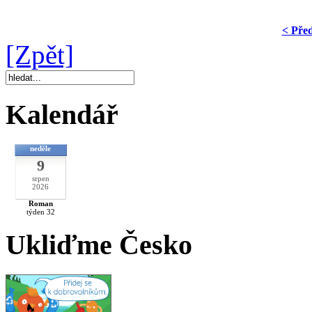
< Pře
[Zpět]
Kalendář
neděle
9
srpen
2026
Roman
týden 32
Ukliďme Česko