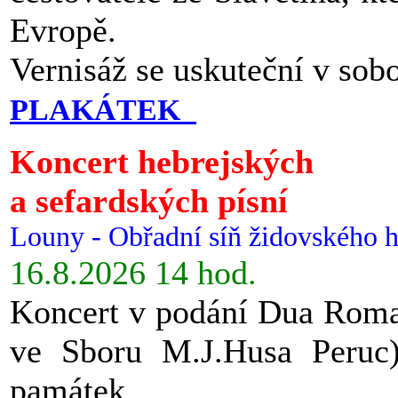
Evropě.
Vernisáž se uskuteční v sob
PLAKÁTEK
Koncert hebrejských
a sefardských písní
Louny - Obřadní síň židovského h
16.8.2026 14 hod.
Koncert v podání Dua Roman
ve Sboru M.J.Husa Peruc
památek.