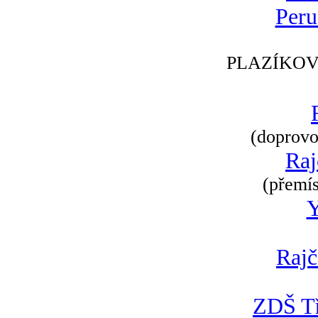
Peru
PLAZÍKOV
(doprovod
Raj
(přemís
Rajč
ZDŠ Tř