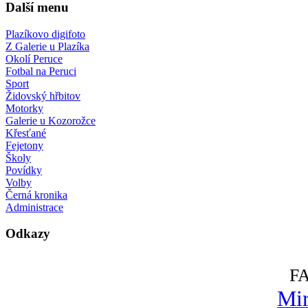
Další menu
Plazíkovo digifoto
Z Galerie u Plazíka
Okolí Peruce
Fotbal na Peruci
Sport
Židovský hřbitov
Motorky
Galerie u Kozorožce
Křesťané
Fejetony
Školy
Povídky
Volby
Černá kronika
Administrace
Odkazy
F
Mir