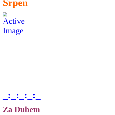
Srpen
_:_:_:_:_
Za Dubem