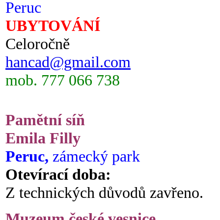
Peruc
UBYTOVÁNÍ
Celoročně
hancad@gmail.com
mob. 777 066 738
Pamětní síň
Emila Filly
Peruc,
zámecký park
Otevírací doba:
Z technických důvodů zavřeno.
Muzeum české vesnice