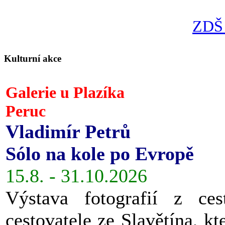
ZDŠ 
Kulturní akce
Galerie u Plazíka
Peruc
Vladimír Petrů
Sólo na kole po Evropě
15.8. - 31.10.2026
Výstava fotografií z ces
cestovatele ze Slavětína, kt