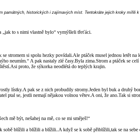
ním památných, historických i zajímavých míst. Tentokráte jejich kroky mířili
ak to s nimi vlastně bylo“ vymýšleli třeťáci.
e stromem si spolu hezky povídali.Ale ptáček musel jednou letět na lo
ho neumím.“ A pak nastaly zlé časy.Byla zima.Strom a ptáček se celí třás
stí.Asi proto, že sýkorka neodlétá do teplých krajin.
ostly lístky.A pak se z nich probudily stromy.Jeden byl buk a druhý bor
 datel ptal se, jestli nemají nějakou volnou větev.A oni, že ano.Tak si s
ch mě být, nešahej na mě, co se mi směješ!“
 sobě blížili a blížili a blížili..A když se k sobě přiblížili,tak se na se