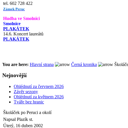
tel. 602 728 422
Zámek Peruc
Hudba ve Smolnici
Smolnice
PLAKÁTEK
14.6. Koncert laureátů
PLAKÁTEK
You are here:
Hlavní strana
Černá kronika
Školáče
Nejnovější
Ohlédnutí za červnem 2026
Závěr sezony
Ohlédnutí za květnem 2026
Tváře bez hranic
Školáček po Peruci a okolí
Napsal Plazík st.
Úterý, 16 duben 2002