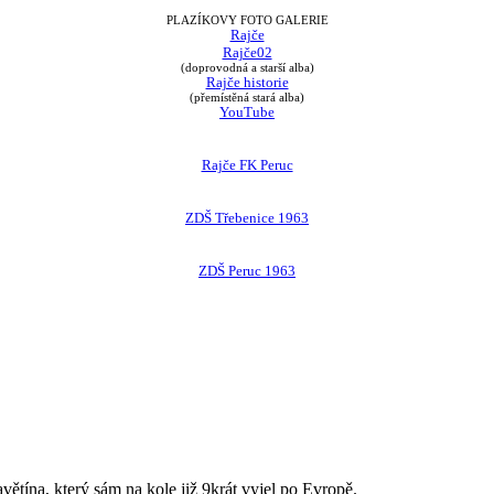
PLAZÍKOVY FOTO GALERIE
Rajče
Rajče02
(doprovodná a starší alba)
Rajče historie
(přemístěná stará alba)
YouTube
Rajče FK Peruc
ZDŠ Třebenice 1963
ZDŠ Peruc 1963
avětína, který sám na kole již 9krát vyjel po Evropě.