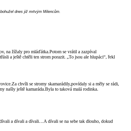
 k bohužel dnes již mrtvým Milencům.
v, na žížaly pro mláďátka.Potom se vrátil a zazpíval
li a ještě chtěli ten strom porazit. „To jsou ale hlupáci“, řekl
ovice.Za chvíli se stromy skamarádily,povídaly si a měly se rádi,
tromy našly ještě kamaráda.Byla to taková malá rodinka.
be dívali a dívali a dívali…A dívali se na sebe tak dlouho, dokud