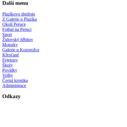
Další menu
Plazíkovo digifoto
Z Galerie u Plazíka
Okolí Peruce
Fotbal na Peruci
Sport
Židovský hřbitov
Motorky
Galerie u Kozorožce
Křesťané
Fejetony
Školy
Povídky
Volby
Černá kronika
Administrace
Odkazy