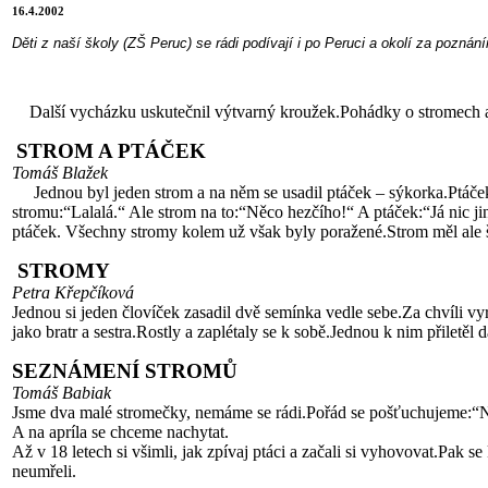
16.4.2002
Děti z naší školy (ZŠ Peruc) se rádi podívají i po Peruci a okolí za pozná
Další vycházku uskutečnil výtvarný kroužek.Pohádky o stromech a „j
STROM A PTÁČEK
Tomáš Blažek
Jednou byl jeden strom a na něm se usadil ptáček – sýkorka.Ptáček s
stromu:“Lalalá.“ Ale strom na to:“Něco hezčího!“ A ptáček:“Já nic jiný
ptáček. Všechny stromy kolem už však byly poražené.Strom měl ale ště
STROMY
Petra Křepčíková
Jednou si jeden človíček zasadil dvě semínka vedle sebe.Za chvíli vyr
jako bratr a sestra.Rostly a zaplétaly se k sobě.Jednou k nim přiletěl
SEZNÁMENÍ STROMŮ
Tomáš Babiak
Jsme dva malé stromečky, nemáme se rádi.Pořád se pošťuchujeme:“Ne
A na apríla se chceme nachytat.
Až v 18 letech si všimli, jak zpívaj ptáci a začali si vyhovovat.Pak se k
neumřeli.