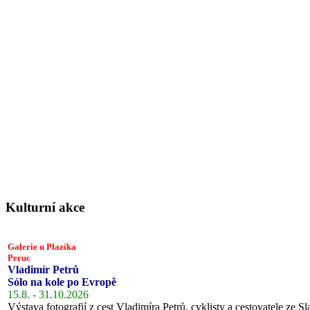
Kulturní akce
Galerie u Plazíka
Peruc
Vladimír Petrů
Sólo na kole po Evropě
15.8. - 31.10.2026
Výstava fotografií z cest Vladimíra Petrů, cyklisty a cestovatele ze Sl