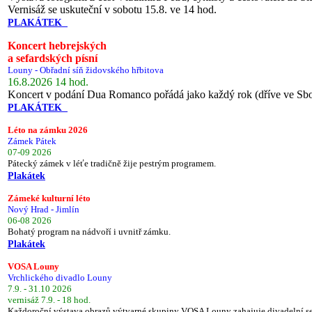
Vernisáž se uskuteční v sobotu 15.8. ve 14 hod.
PLAKÁTEK
Koncert hebrejských
a sefardských písní
Louny - Obřadní síň židovského hřbitova
16.8.2026 14 hod.
Koncert v podání Dua Romanco pořádá jako každý rok (dříve ve Sb
PLAKÁTEK
Léto na zámku 2026
Zámek Pátek
07-09 2026
Pátecký zámek v léťe tradičně žije pestrým programem.
Plakátek
Zámeké kulturní léto
Nový Hrad - Jimlín
06-08 2026
Bohatý program na nádvoří i uvnitř zámku.
Plakátek
VOSA Louny
Vrchlického divadlo Louny
7.9. - 31.10 2026
vernisáž 7.9. - 18 hod.
Každoroční výstava obrazů výtvarné skupiny VOSA Louny zahajuje divadelní s