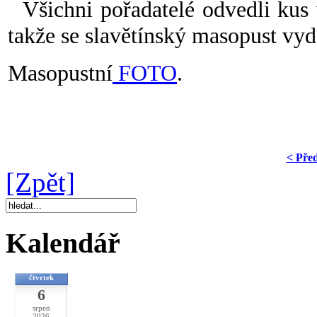
Všichni pořadatelé odvedli kus v
takže se slavětínský masopust vyda
Masopustní
FOTO
.
< Pře
[Zpět]
Kalendář
čtvrtek
6
srpen
2026