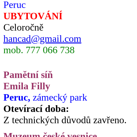
Peruc
UBYTOVÁNÍ
Celoročně
hancad@gmail.com
mob. 777 066 738
Pamětní síň
Emila Filly
Peruc,
zámecký park
Otevírací doba:
Z technických důvodů zavřeno.
Muzeum české vesnice