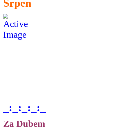
Srpen
_:_:_:_:_
Za Dubem