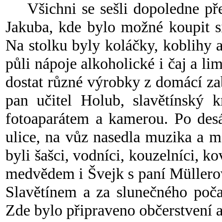
Všichni se sešli dopoledne pře
Jakuba, kde bylo možné koupit s
Na stolku byly koláčky, koblihy a
půli nápoje alkoholické i čaj a l
dostat různé výrobky z domácí zab
pan učitel Holub, slavětínský 
fotoaparátem a kamerou. Po desá
ulice, na vůz nasedla muzika a m
byli šašci, vodníci, kouzelníci, ko
medvědem i Švejk s paní Müllero
Slavětínem a za slunečného počas
Zde bylo připraveno občerstvení a