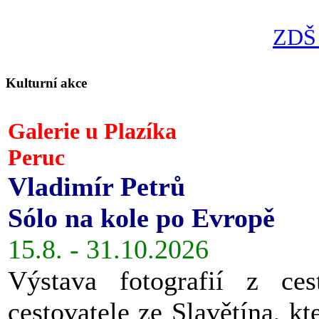
ZDŠ 
Kulturní akce
Galerie u Plazíka
Peruc
Vladimír Petrů
Sólo na kole po Evropě
15.8. - 31.10.2026
Výstava fotografií z ces
cestovatele ze Slavětína, kt