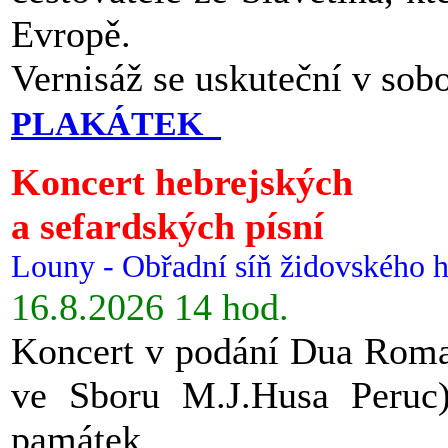
Evropě.
Vernisáž se uskuteční v sob
PLAKÁTEK
Koncert hebrejských
a sefardských písní
Louny - Obřadní síň židovského h
16.8.2026 14 hod.
Koncert v podání Dua Roman
ve Sboru M.J.Husa Peruc
památek.