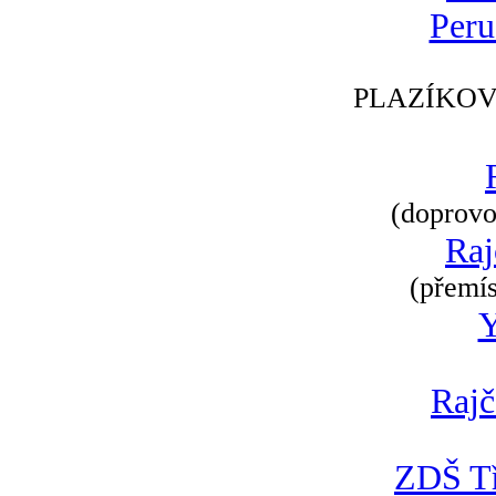
Peru
PLAZÍKOV
(doprovod
Raj
(přemís
Rajč
ZDŠ Tř