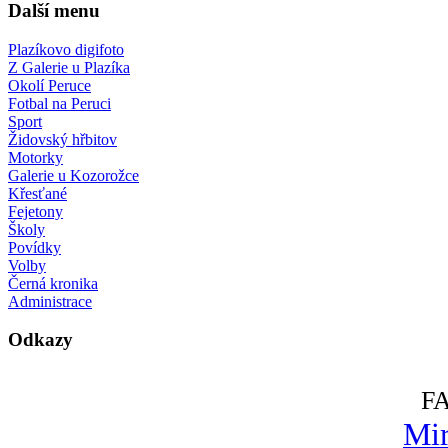
Další menu
Plazíkovo digifoto
Z Galerie u Plazíka
Okolí Peruce
Fotbal na Peruci
Sport
Židovský hřbitov
Motorky
Galerie u Kozorožce
Křesťané
Fejetony
Školy
Povídky
Volby
Černá kronika
Administrace
Odkazy
F
Mir