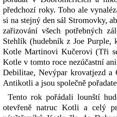
předchozí roky. Toho ale vynaléz
si na stejný den sál Stromovky, a
zařizování všech potřebných zál
Stehlík (hudebník z Joe Purple, k
Kotle Martinovi Kučerovi (Tři se
Kotle v tomto roce nezúčastní a
Debilitae, Nevýpar krovatjezd a
Antikotli a jsou společně pořadatel
Tento rok pořádali lounští hude
otevřeně natruc Kotli a celý p