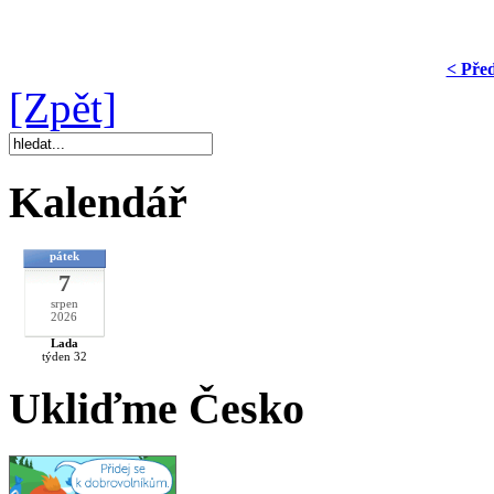
< Pře
[Zpět]
Kalendář
pátek
7
srpen
2026
Lada
týden 32
Ukliďme Česko