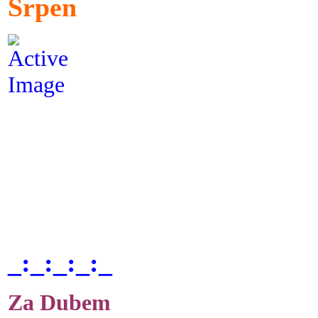
Srpen
_:_:_:_:_
Za Dubem