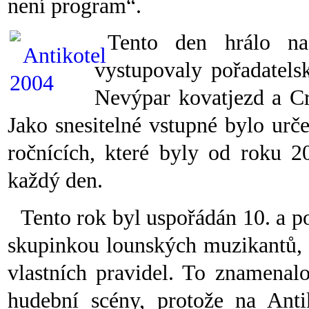
není program“.
Tento den hrálo na
vystupovaly pořadatels
Nevýpar kovatjezd a Cr
Jako snesitelné vstupné bylo urče
ročnících, které byly od roku 2
každý den.
Tento rok byl uspořádán 10. a po
skupinkou lounských muzikantů, k
vlastních pravidel. To znamenal
hudební scény, protože na Anti