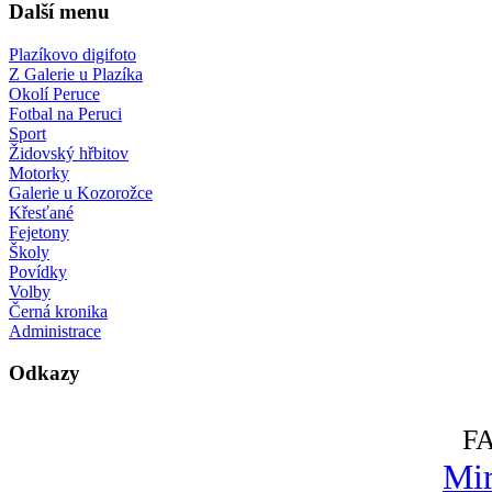
Další menu
Plazíkovo digifoto
Z Galerie u Plazíka
Okolí Peruce
Fotbal na Peruci
Sport
Židovský hřbitov
Motorky
Galerie u Kozorožce
Křesťané
Fejetony
Školy
Povídky
Volby
Černá kronika
Administrace
Odkazy
F
Mir