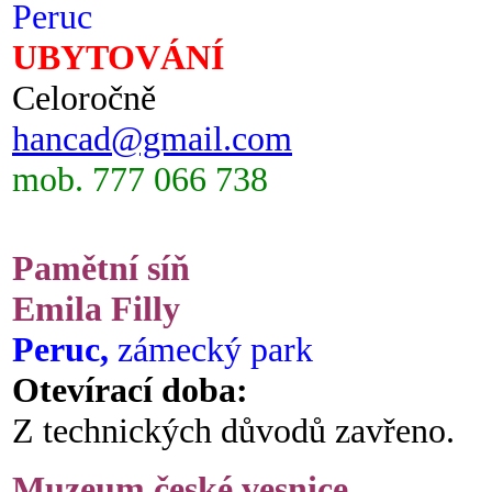
Peruc
UBYTOVÁNÍ
Celoročně
hancad@gmail.com
mob. 777 066 738
Pamětní síň
Emila Filly
Peruc,
zámecký park
Otevírací doba:
Z technických důvodů zavřeno.
Muzeum české vesnice