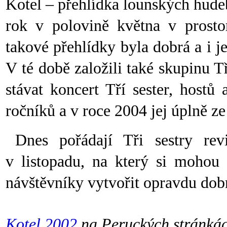
Kotel – přehlídka lounských hude
rok v polovině května v prost
takové přehlídky byla dobrá a i je
V té době založili také skupinu Tř
stávat koncert Tří sester, hostů
ročníků a v roce 2004 jej úplně ze
Dnes pořádají Tři sestry rev
v listopadu, na který si mohou 
návštěvníky vytvořit opravdu dob
Kotel 2002
na Peruckých stránká