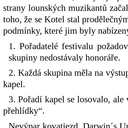
strany lounských muzikantů začal
toho, že se Kotel stal prodělečný
podmínky, které jim byly nabízen
1. Pořadatelé festivalu požadov
skupiny nedostávaly honoráře.
2. Každá skupina měla na výstu
kapel.
3. Pořadí kapel se losovalo, al
přehlídky“.
Nevýpar kovatjezd, Darwin´s Un