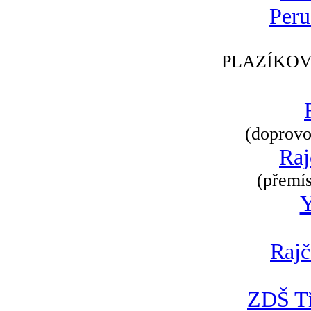
Peru
PLAZÍKOV
(doprovod
Raj
(přemís
Rajč
ZDŠ Tř