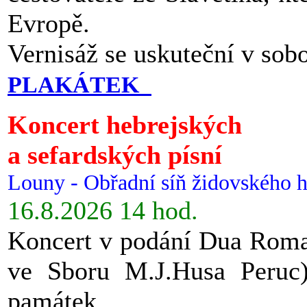
Evropě.
Vernisáž se uskuteční v sob
PLAKÁTEK
Koncert hebrejských
a sefardských písní
Louny - Obřadní síň židovského h
16.8.2026 14 hod.
Koncert v podání Dua Roman
ve Sboru M.J.Husa Peruc
památek.