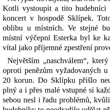
Kotli vystoupit a tito hudebníci
koncert v hospodě Sklípek. Tot
oblibu u místních. Ve stejné b
místní výčepní Esterka byl ke k
vítal jako příjemné zpestření pro
Největším „naschválem“, který 
oproti penězům vyžadovaných u 
20 korun. Do Sklípku přišlo neu
plný a i přes malé vstupné si kaž
sebou nesl i řadu problémů, kvůli
hudebníky to neodradilo udělat př