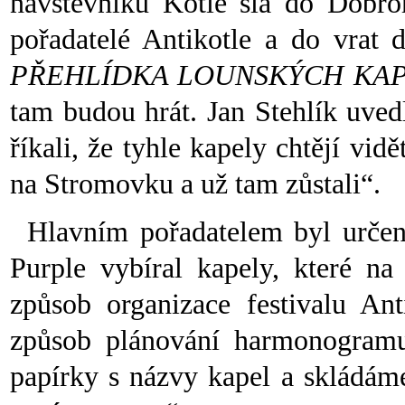
návštěvníků Kotle šla do Dobro
pořadatelé Antikotle a do vrat 
PŘEHLÍDKA LOUNSKÝCH KA
tam budou hrát. Jan Stehlík uvedl
říkali, že tyhle kapely chtějí vidě
na Stromovku a už tam zůstali“.
Hlavním pořadatelem byl určen
Purple vybíral kapely, které na 
způsob organizace festivalu Ant
způsob plánování harmonogramu
papírky s názvy kapel a skládám