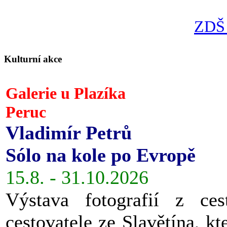
ZDŠ 
Kulturní akce
Galerie u Plazíka
Peruc
Vladimír Petrů
Sólo na kole po Evropě
15.8. - 31.10.2026
Výstava fotografií z ces
cestovatele ze Slavětína, kt