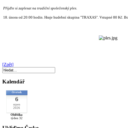
Přijďte si zaplesat na tradiční společenský ples.
18. února od 20:00 hodin. Hraje hudební skupina "TRAXAS". Vstupné 80 Kč. B
[Zpět]
Kalendář
čtvrtek
6
srpen
2026
Oldřiška
týden 32
Ukliďme Česko