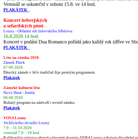
Vernisáž se uskuteční v sobotu 15.8. ve 14 hod.
PLAKÁTEK
Koncert hebrejských
a sefardských písní
Louny - Obřadní síň židovského hřbitova
16.8.2026 14 hod.
Koncert v podání Dua Romanco pořádá jako každý rok (dříve ve Sb
PLAKÁTEK
Léto na zámku 2026
Zámek Pátek
07-09 2026
Pátecký zámek v léťe tradičně žije pestrým programem.
Plakátek
Zámeké kulturní léto
Nový Hrad - Jimlín
06-08 2026
Bohatý program na nádvoří i uvnitř zámku.
Plakátek
VOSA Louny
Vrchlického divadlo Louny
7.9. - 31.10 2026
vernisáž 7.9. - 18 hod.
Každoroční výstava obrazů výtvarné skupiny VOSA Louny zahajuje divadelní s