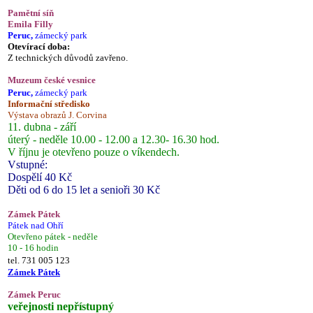
Pamětní síň
Emila Filly
Peruc,
zámecký park
Otevírací doba:
Z technických důvodů zavřeno.
Muzeum české vesnice
Peruc,
zámecký park
Informační středisko
Výstava obrazů J. Corvina
11. dubna - září
úterý - neděle 10.00 - 12.00 a 12.30- 16.30 hod.
V říjnu je otevřeno pouze o víkendech.
Vstupné:
Dospělí 40 Kč
Děti od 6 do 15 let a senioři 30 Kč
Zámek Pátek
Pátek nad Ohří
Otevřeno pátek - neděle
10 - 16 hodin
tel. 731 005 123
Zámek Pátek
Zámek Peruc
veřejnosti nepřístupný