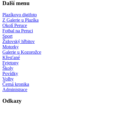
Další menu
Plazíkovo digifoto
Z Galerie u Plazíka
Okolí Peruce
Fotbal na Peruci
Sport
Židovský hřbitov
Motorky
Galerie u Kozorožce
Křesťané
Fejetony
Školy
Povídky
Volby
Černá kronika
Administrace
Odkazy