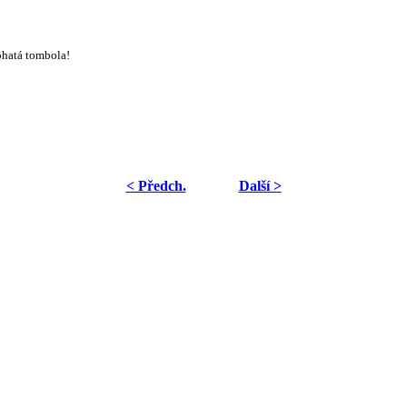
ohatá tombola!
< Předch.
Další >