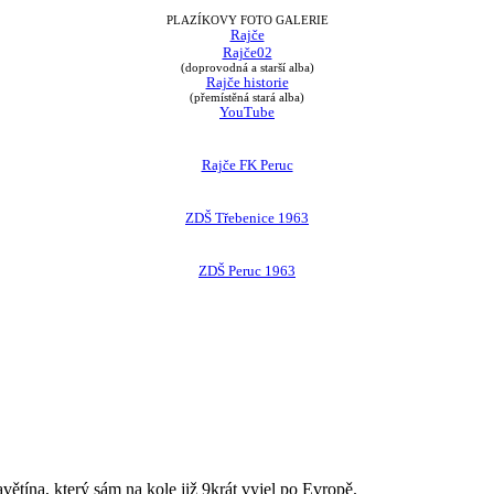
PLAZÍKOVY FOTO GALERIE
Rajče
Rajče02
(doprovodná a starší alba)
Rajče historie
(přemístěná stará alba)
YouTube
Rajče FK Peruc
ZDŠ Třebenice 1963
ZDŠ Peruc 1963
avětína, který sám na kole již 9krát vyjel po Evropě.