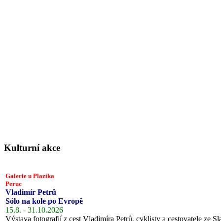
Kulturní akce
Galerie u Plazíka
Peruc
Vladimír Petrů
Sólo na kole po Evropě
15.8. - 31.10.2026
Výstava fotografií z cest Vladimíra Petrů, cyklisty a cestovatele ze Sl