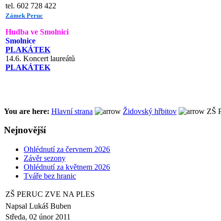
tel. 602 728 422
Zámek Peruc
Hudba ve Smolnici
Smolnice
PLAKÁTEK
14.6. Koncert laureátů
PLAKÁTEK
You are here:
Hlavní strana
Židovský hřbitov
ZŠ 
Nejnovější
Ohlédnutí za červnem 2026
Závěr sezony
Ohlédnutí za květnem 2026
Tváře bez hranic
ZŠ PERUC ZVE NA PLES
Napsal Lukáš Buben
Středa, 02 únor 2011