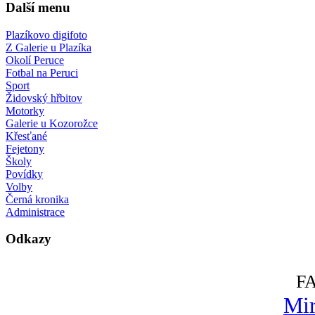
Další menu
Plazíkovo digifoto
Z Galerie u Plazíka
Okolí Peruce
Fotbal na Peruci
Sport
Židovský hřbitov
Motorky
Galerie u Kozorožce
Křesťané
Fejetony
Školy
Povídky
Volby
Černá kronika
Administrace
Odkazy
F
Mir