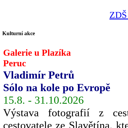
ZDŠ 
Kulturní akce
Galerie u Plazíka
Peruc
Vladimír Petrů
Sólo na kole po Evropě
15.8. - 31.10.2026
Výstava fotografií z ces
cestovatele ze Slavětína, kt