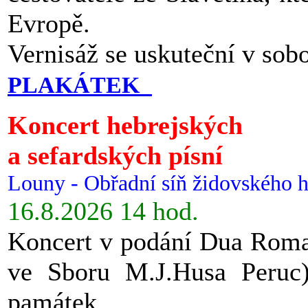
Evropě.
Vernisáž se uskuteční v sob
PLAKÁTEK
Koncert hebrejských
a sefardských písní
Louny - Obřadní síň židovského h
16.8.2026 14 hod.
Koncert v podání Dua Roman
ve Sboru M.J.Husa Peruc
památek.