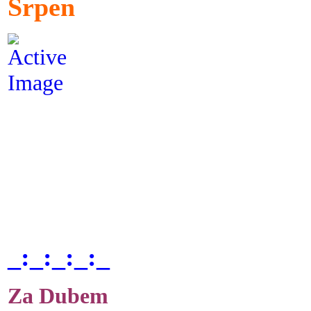
Srpen
_:_:_:_:_
Za Dubem