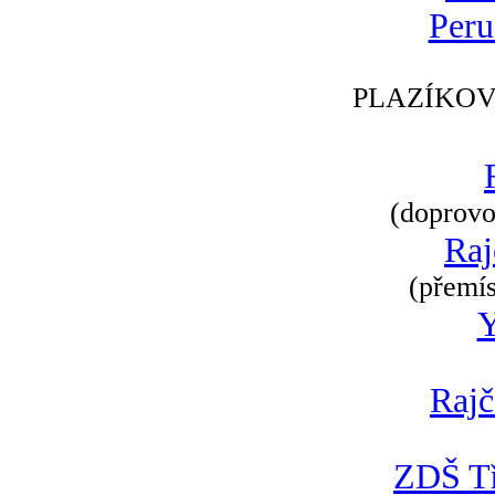
Peru
PLAZÍKOV
(doprovod
Raj
(přemís
Rajč
ZDŠ Tř