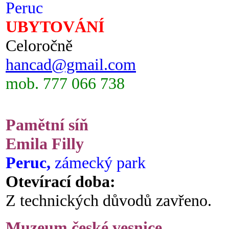
Peruc
UBYTOVÁNÍ
Celoročně
hancad@gmail.com
mob. 777 066 738
Pamětní síň
Emila Filly
Peruc,
zámecký park
Otevírací doba:
Z technických důvodů zavřeno.
Muzeum české vesnice