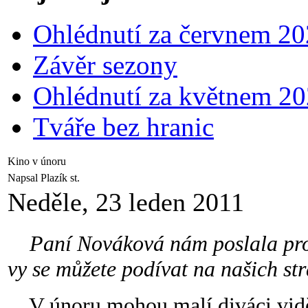
Ohlédnutí za červnem 2
Závěr sezony
Ohlédnutí za květnem 2
Tváře bez hranic
Kino v únoru
Napsal Plazík st.
Neděle, 23 leden 2011
Paní Nováková nám poslala prog
vy se můžete podívat na našich st
V únoru mohou malí diváci vidět