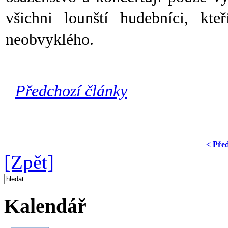
všichni lounští hudebníci, kt
neobvyklého.
Předchozí články
< Pře
[Zpět]
Kalendář