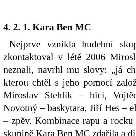
4. 2. 1. Kara Ben MC
Nejprve vznikla hudební sk
zkontaktoval v létě 2006 Mirosl
neznali, navrhl mu slovy: „já ch
kterou chtěl s jeho pomocí založ
Miroslav Stehlík – bicí, Vojtěc
Novotný – baskytara, Jiří Hes – e
– zpěv. Kombinace rapu a rocku 
skupině Kara Ben MC zdařila a div