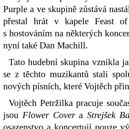
Purple a ve skupině zůstává nastá
přestal hrát v kapele Feast of
s hostováním na některých koncer
nyní také Dan Machill.
Tato hudební skupina vznikla ja
se z těchto muzikantů stali spol
nových písních, které Vojtěch při
Vojtěch Petržilka pracuje součas
jsou
Flower Cover
a
Strejšek B
osazenstvo a koncertují pouze vý