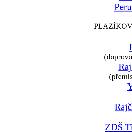
Peru
PLAZÍKOV
(doprovod
Raj
(přemís
Rajč
ZDŠ Tř