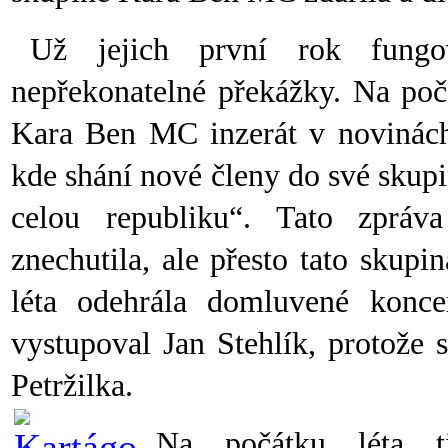
Už jejich první rok fungo
nepřekonatelné překážky. Na poč
Kara Ben MC inzerát v novinách,
kde shání nové členy do své skupi
celou republiku“. Tato zpráv
znechutila, ale přesto tato skup
léta odehrála domluvené konce
vystupoval Jan Stehlík, protože 
Petržilka.
Na počátku léta t