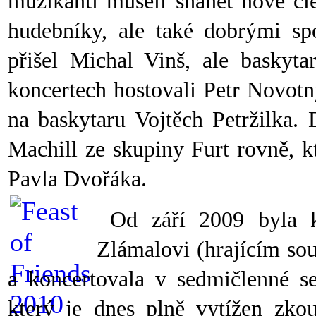
muzikanti museli shánět nové čl
hudebníky, ale také dobrými sp
přišel Michal Vinš, ale baskyt
koncertech hostovali Petr Novotný
na baskytaru Vojtěch Petržilka.
Machill ze skupiny Furt rovně, k
Pavla Dvořáka.
Od září 2009 byla k
Zlámalovi (hrajícím so
a koncertovala v sedmičlenné s
který je dnes plně vytížen zko