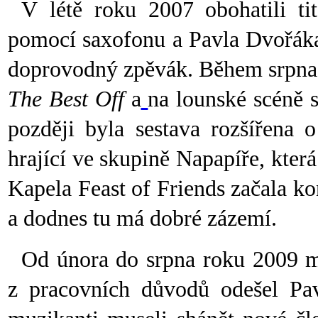
V létě roku 2007 obohatili ti
pomocí saxofonu a Pavla Dvořáka,
doprovodný zpěvák. Během srpna 
The Best Off
a
na lounské scéně 
později byla sestava rozšířena o
hrající ve skupině Napapíře, která
Kapela Feast of Friends začala k
a dodnes tu má dobré zázemí.
Od února do srpna roku 2009 mě
z pracovních důvodů odešel Pav