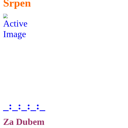
Srpen
_:_:_:_:_
Za Dubem