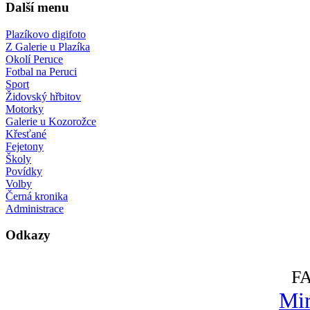
Další menu
Plazíkovo digifoto
Z Galerie u Plazíka
Okolí Peruce
Fotbal na Peruci
Sport
Židovský hřbitov
Motorky
Galerie u Kozorožce
Křesťané
Fejetony
Školy
Povídky
Volby
Černá kronika
Administrace
Odkazy
F
Mir