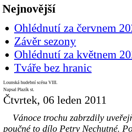
Nejnovější
Ohlédnutí za červnem 2
Závěr sezony
Ohlédnutí za květnem 2
Tváře bez hranic
Lounská hudební scéna VIII.
Napsal Plazík st.
Čtvrtek, 06 leden 2011
Vánoce trochu zabrzdily uveřejňo
poučné to dílo Petry Nechutné. Po