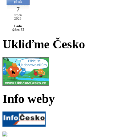
pátek
7
srpen
2026
Lada
týden 32
Ukliďme Česko
Info weby