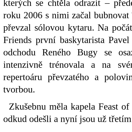
kterých se chtěla odrazit – pře
roku 2006 s nimi začal bubnovat
převzal sólovou kytaru. Na počá
Friends první baskytarista Pave
odchodu Reného Bugy se osaze
intenzivně trénovala a na sv
repertoáru převzatého a polovi
tvorbou.
Zkušebnu měla kapela Feast of 
odkud odešli a nyní jsou už třet