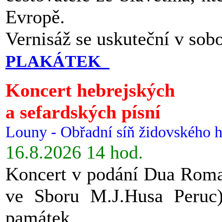
Evropě.
Vernisáž se uskuteční v sob
PLAKÁTEK
Koncert hebrejských
a sefardských písní
Louny - Obřadní síň židovského h
16.8.2026 14 hod.
Koncert v podání Dua Roman
ve Sboru M.J.Husa Peruc
památek.