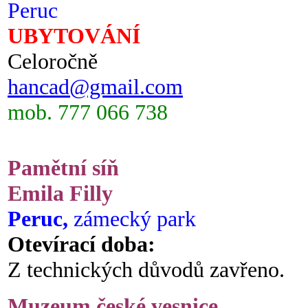
Peruc
UBYTOVÁNÍ
Celoročně
hancad@gmail.com
mob. 777 066 738
Pamětní síň
Emila Filly
Peruc,
zámecký park
Otevírací doba:
Z technických důvodů zavřeno.
Muzeum české vesnice