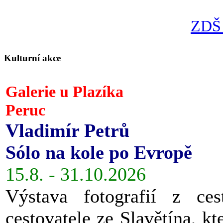
ZDŠ 
Kulturní akce
Galerie u Plazíka
Peruc
Vladimír Petrů
Sólo na kole po Evropě
15.8. - 31.10.2026
Výstava fotografií z ces
cestovatele ze Slavětína, kt