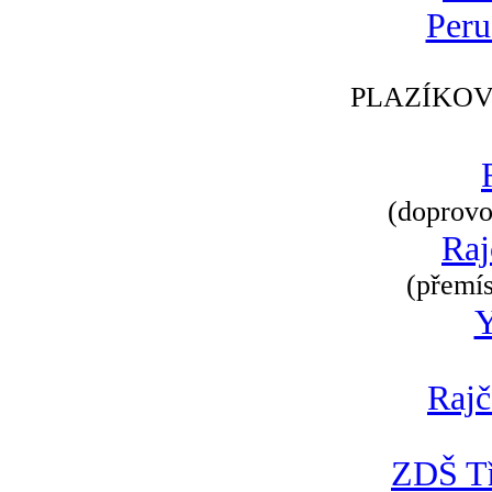
Peru
PLAZÍKOV
(doprovod
Raj
(přemís
Rajč
ZDŠ Tř