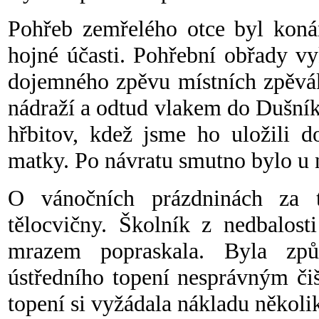
Pohřeb zemřelého otce byl koná
hojné účasti. Pohřební obřady v
dojemného zpěvu místních zpěvák
nádraží a odtud vlakem do Dušní
hřbitov, kdež jsme ho uložili 
matky. Po návratu smutno bylo u 
O vánočních prázdninách za 
tělocvičny. Školník z nedbalost
mrazem popraskala. Byla způ
ústředního topení nesprávným či
topení si vyžádala nákladu několik