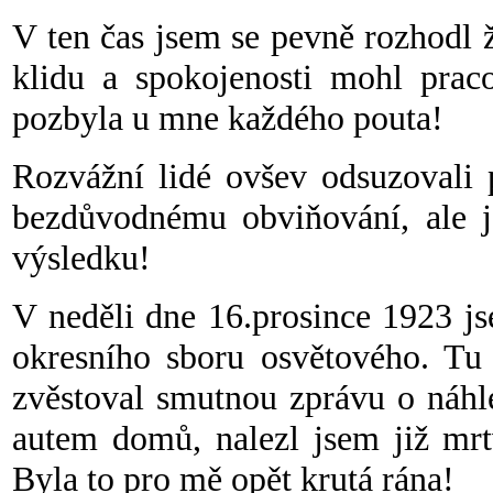
V ten čas jsem se pevně rozhodl ž
klidu a spokojenosti mohl prac
pozbyla u mne každého pouta!
Rozvážní lidé ovšev odsuzovali 
bezdůvodnému obviňování, ale j
výsledku!
V neděli dne 16.prosince 1923 j
okresního sboru osvětového. Tu
zvěstoval smutnou zprávu o náhl
autem domů, nalezl jsem již mrt
Byla to pro mě opět krutá rána!