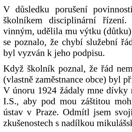
V důsledku porušení povinnost
školníkem disciplinární řízení.
vinným, udělila mu výtku (důtku) 
se poznalo, že chybí služební řá
byl vyzván k jeho podpisu.
Když školník poznal, že řád nemů
(vlastně zaměstnance obce) byl př
V únoru 1924 žádaly mne dívky m
I.S., aby pod mou záštitou mohl
ústav v Praze. Odmítl jsem svoj
zkušenostech s nadílkou mikulášs