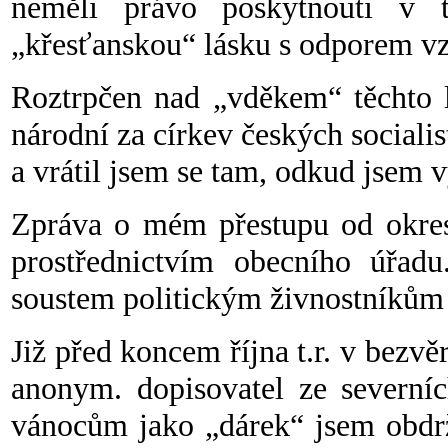
neměli právo poskytnouti v t
„křesťanskou“ lásku s odporem 
Roztrpčen nad „vděkem“ těchto l
národní za církev českých socialis
a vrátil jsem se tam, odkud jsem 
Zpráva o mém přestupu od okres
prostřednictvím obecního úřad
soustem politickým živnostníkům a
Již před koncem října t.r. v bezv
anonym. dopisovatel ze severní
vánocům jako „dárek“ jsem obdr