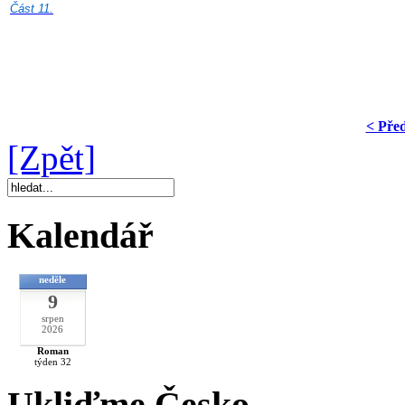
Část 11.
< Pře
[Zpět]
Kalendář
neděle
9
srpen
2026
Roman
týden 32
Ukliďme Česko