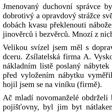
Jmenovaný duchovní správce by
dobrotivý a opravdový strážce sv
dobách kvasu překlenouti nábože
jinověrců i bezvěrců. Mnozí z nich 
Velikou svízel jsem měl s dopr
dceru. Zsílatelská firma A. Vys
nákladním listě poslaný nábytek
před vyložením nábytku vyměřil
hojil jsem se na viníku (firmě).
Ač mladí novomanželé obdrželi
pojišťovny, byl jim byt nátlake