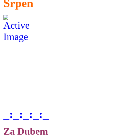
Srpen
_:_:_:_:_
Za Dubem