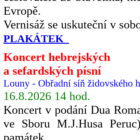
Evropě.
Vernisáž se uskuteční v sob
PLAKÁTEK
Koncert hebrejských
a sefardských písní
Louny - Obřadní síň židovského h
16.8.2026 14 hod.
Koncert v podání Dua Roman
ve Sboru M.J.Husa Peruc
památek.