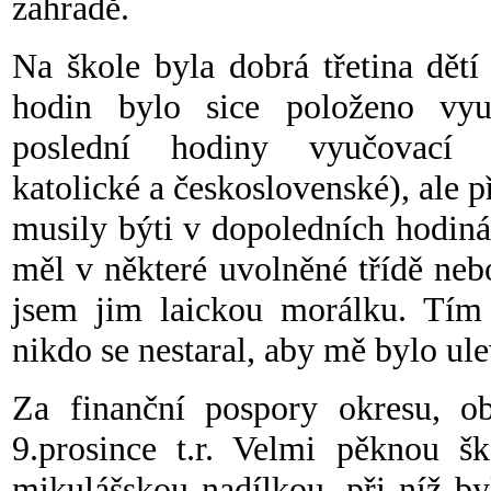
zahradě.
Na škole byla dobrá třetina dět
hodin bylo sice položeno vyu
poslední hodiny vyučovací (
katolické a československé), ale p
musily býti v dopoledních hodin
měl v některé uvolněné třídě nebo
jsem jim laickou morálku. Tím 
nikdo se nestaral, aby mě bylo ul
Za finanční pospory okresu, ob
9.prosince t.r. Velmi pěknou šk
mikulášskou nadílkou, při níž b