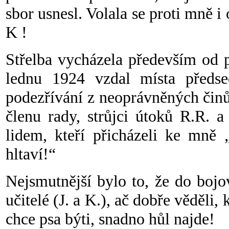
sbor usnesl. Volala se proti mně i
K !
Střelba vycházela především od p
lednu 1924 vzdal místa předse
podezřívání z neoprávněných činů
členu rady, strůjci útoků R.R. a
lidem, kteří přicházeli ke mně 
hltaví!“
Nejsmutnější bylo to, že do bojo
učitelé (J. a K.), ač dobře věděli,
chce psa býti, snadno hůl najde!