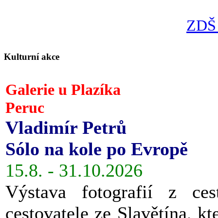
ZDŠ 
Kulturní akce
Galerie u Plazíka
Peruc
Vladimír Petrů
Sólo na kole po Evropě
15.8. - 31.10.2026
Výstava fotografií z ces
cestovatele ze Slavětína, kt