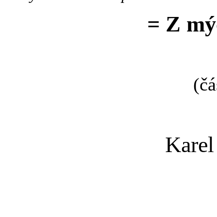
= Z mý
(čá
Karel