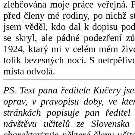
zlehčována moje práce veřejná. Pi
před členy mé rodiny, po nichž s
jsem věděl, kdo dal k dopisu po
se skryl, ale pádné podezření z
1924, ktarý mi v celém mém živo
tolik bezesných nocí. S netrpěli
místa odvolá.
PS. Text pana ředitele Kučery js
oprav, v pravopisu doby, ve kte
stránkách popisuje pan ředitel
návštěvu učitelů ze Slovenska
charakterizuje některé členy uči