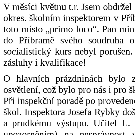
V měsíci květnu t.r. Jsem obdržel
okres. školním inspektorem v Pří
toto místo „primo loco“. Pan min
do Příbramě svého soudruha od
socialistický kurs nebyl porušen.
zásluhy i kvalifikace!
O hlavních prázdninách bylo z
osvětlení, což bylo pro nás i pro
Při inspekční poradě po provedené
škol. Inspektora Josefa Rybky do
a prudkému výstupu. Učitel L. c
upozorněním) na nesprávnost v