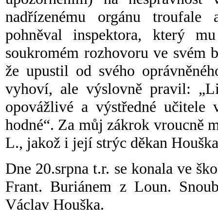
nadřízenému orgánu troufale a
pohněval inspektora, který mu 
soukromém rozhovoru ve svém byt
že upustil od svého oprávněnéh
vyhoví, ale výslovně pravil: „L
opovážlivé a výstředné učitele 
hodné“. Za můj zákrok vroucně m
L., jakož i její strýc děkan Houška
Dne 20.srpna t.r. se konala ve šk
Frant. Buriánem z Loun. Snoub
Václav Houška.