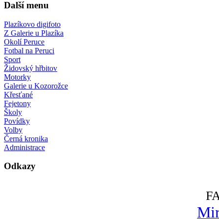
Další menu
Plazíkovo digifoto
Z Galerie u Plazíka
Okolí Peruce
Fotbal na Peruci
Sport
Židovský hřbitov
Motorky
Galerie u Kozorožce
Křesťané
Fejetony
Školy
Povídky
Volby
Černá kronika
Administrace
Odkazy
F
Mir