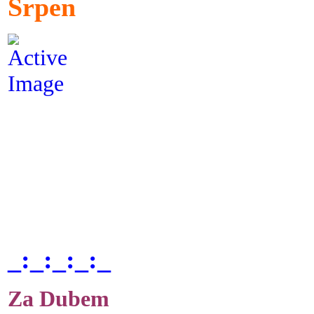
Srpen
_:_:_:_:_
Za Dubem