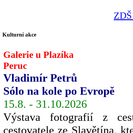
ZDŠ 
Kulturní akce
Galerie u Plazíka
Peruc
Vladimír Petrů
Sólo na kole po Evropě
15.8. - 31.10.2026
Výstava fotografií z ces
cestovatele ze Slavětína, kt