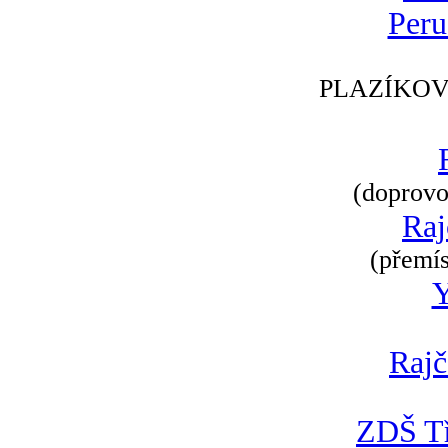
Peru
PLAZÍKOV
(doprovod
Raj
(přemís
Rajč
ZDŠ Tř