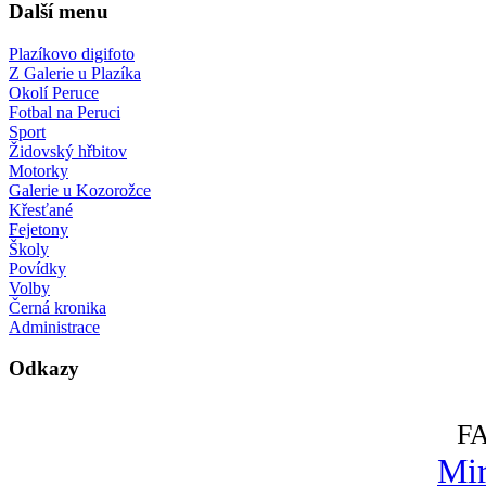
Další menu
Plazíkovo digifoto
Z Galerie u Plazíka
Okolí Peruce
Fotbal na Peruci
Sport
Židovský hřbitov
Motorky
Galerie u Kozorožce
Křesťané
Fejetony
Školy
Povídky
Volby
Černá kronika
Administrace
Odkazy
F
Mir