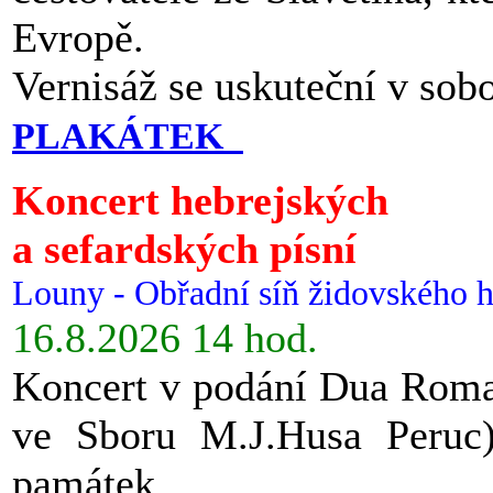
Evropě.
Vernisáž se uskuteční v sob
PLAKÁTEK
Koncert hebrejských
a sefardských písní
Louny - Obřadní síň židovského h
16.8.2026 14 hod.
Koncert v podání Dua Roman
ve Sboru M.J.Husa Peruc
památek.