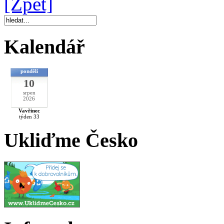
[Zpět]
Kalendář
pondělí
10
srpen
2026
Vavřinec
týden 33
Ukliďme Česko