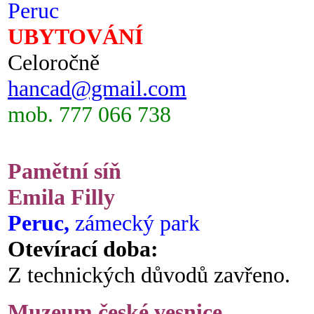
Peruc
UBYTOVÁNÍ
Celoročně
hancad@gmail.com
mob. 777 066 738
Pamětní síň
Emila Filly
Peruc,
zámecký park
Otevírací doba:
Z technických důvodů zavřeno.
Muzeum české vesnice