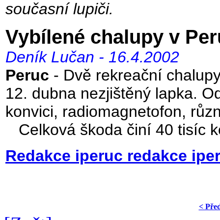
současní lupiči.
Vybílené chalupy v Per
Deník Lučan - 16.4.2002
Peruc
- Dvě rekreační chalupy 
12. dubna nezjištěný lapka. Odc
konvici, radiomagnetofon, různé
Celková škoda činí 40 tisíc k
Redakce iperuc redakce ipe
< Pře