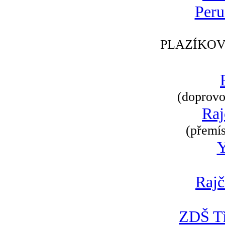
Peru
PLAZÍKOV
(doprovod
Raj
(přemís
Rajč
ZDŠ Tř