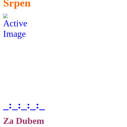
Srpen
_:_:_:_:_
Za Dubem