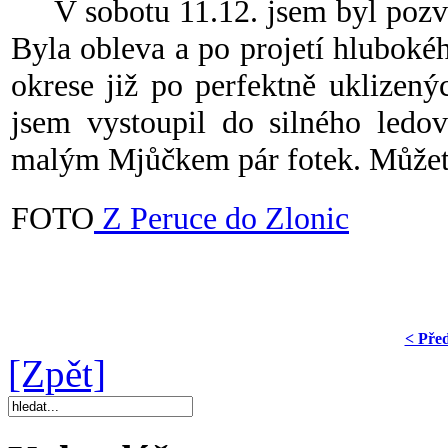
V sobotu 11.12. jsem byl pozvá
Byla obleva a po projetí hluboké
okrese již po perfektně uklizený
jsem vystoupil do silného ledov
malým Mjůčkem pár fotek. Můžete
FOTO
Z Peruce do Zlonic
< Pře
[Zpět]