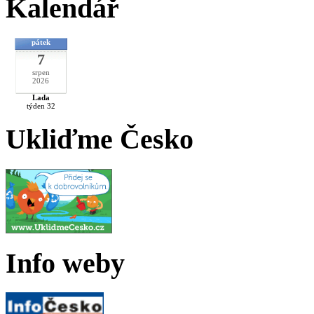
Kalendář
pátek
7
srpen
2026
Lada
týden 32
Ukliďme Česko
Info weby