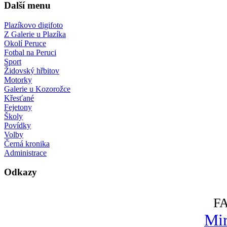
Další menu
Plazíkovo digifoto
Z Galerie u Plazíka
Okolí Peruce
Fotbal na Peruci
Sport
Židovský hřbitov
Motorky
Galerie u Kozorožce
Křesťané
Fejetony
Školy
Povídky
Volby
Černá kronika
Administrace
Odkazy
F
Mir