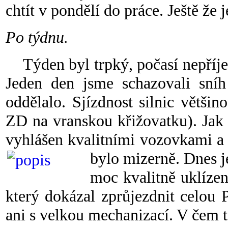
chtít v pondělí do práce. Ještě že 
Po týdnu.
Týden byl trpký, počasí nepříjem
Jeden den jsme schazovali sní
oddělalo. Sjízdnost silnic větši
ZD na vranskou křižovatku). Jak 
vyhlášen kvalitními vozovkami a
bylo mizerně. Dnes 
moc kvalitně uklíze
který dokázal zprůjezdnit celou
ani s velkou mechanizací. V čem to