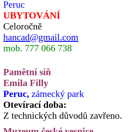
Peruc
UBYTOVÁNÍ
Celoročně
hancad@gmail.com
mob. 777 066 738
Pamětní síň
Emila Filly
Peruc,
zámecký park
Otevírací doba:
Z technických důvodů zavřeno.
Muzeum české vesnice