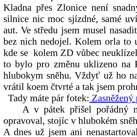
Kladna přes Zlonice není snadn
silnice nic moc sjízdné, samé uv
aut. Ve středu jsem musel nasadi
bez nich nedojel. Kolem orla to 
kde se kolem ZD vůbec neuklízelo
to bylo pro změnu uklizeno na P
hlubokym sněhu. Vždyť už ho na
vrátil koem čtvrté a tak jsem prohr
Tady máte pár fotek:
Zasněžený 
A v pátek přišel pořádný mr
opravoval, stojíc v hlubokém sně
A dnes už jsem ani nenastartova