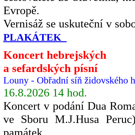
Evropě.
Vernisáž se uskuteční v sob
PLAKÁTEK
Koncert hebrejských
a sefardských písní
Louny - Obřadní síň židovského h
16.8.2026 14 hod.
Koncert v podání Dua Roman
ve Sboru M.J.Husa Peruc
památek.