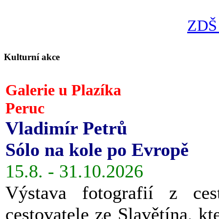
ZDŠ 
Kulturní akce
Galerie u Plazíka
Peruc
Vladimír Petrů
Sólo na kole po Evropě
15.8. - 31.10.2026
Výstava fotografií z ces
cestovatele ze Slavětína, kt