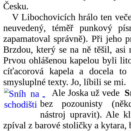
Česku.
V Libochovicích hrálo ten večer
neuvedený, téměř punkový pí
zapamatoval správně). Při jeho pr
Brzdou, který se na ně těšil, asi
Prvou ohlášenou kapelou byli lit
cíťacorová kapela a docela to 
smysluplné texty. Jo, líbili se mi.
Ale Joska už vede
S
bez pozounisty (ně
nástroj upravit). Ale k
zpíval z barové stoličky a kytara,