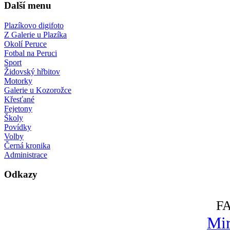
Další menu
Plazíkovo digifoto
Z Galerie u Plazíka
Okolí Peruce
Fotbal na Peruci
Sport
Židovský hřbitov
Motorky
Galerie u Kozorožce
Křesťané
Fejetony
Školy
Povídky
Volby
Černá kronika
Administrace
Odkazy
F
Mir