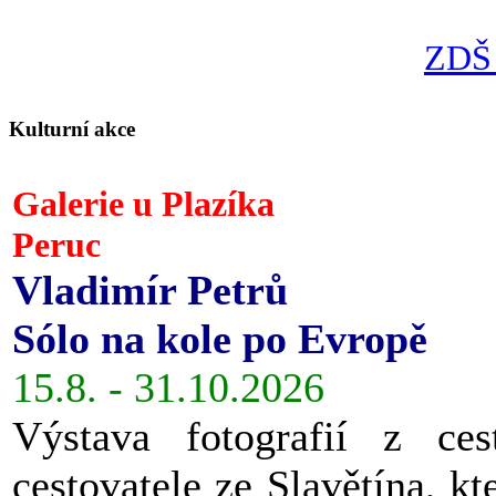
ZDŠ 
Kulturní akce
Galerie u Plazíka
Peruc
Vladimír Petrů
Sólo na kole po Evropě
15.8. - 31.10.2026
Výstava fotografií z ces
cestovatele ze Slavětína, kt