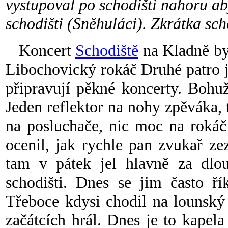
vystupoval po schodišti nahoru ab
schodišti (Sněhuláci). Zkrátka sch
Koncert
Schodiště
na Kladně by
Libochovický rokáč Druhé patro je 
připravují pěkné koncerty. Bohu
Jeden reflektor na nohy zpěváka,
na posluchače, nic moc na rokáč
ocenil, jak rychle pan zvukař ze
tam v pátek jel hlavně za dlo
schodišti. Dnes se jim často ří
Třeboce kdysi chodil na lounský
začátcích hrál. Dnes je to kapela