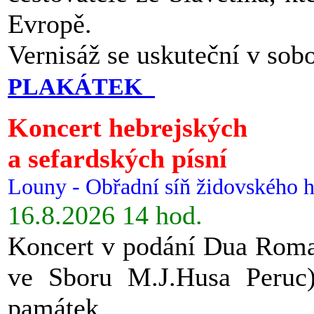
Evropě.
Vernisáž se uskuteční v sob
PLAKÁTEK
Koncert hebrejských
a sefardských písní
Louny - Obřadní síň židovského h
16.8.2026 14 hod.
Koncert v podání Dua Roman
ve Sboru M.J.Husa Peruc
památek.