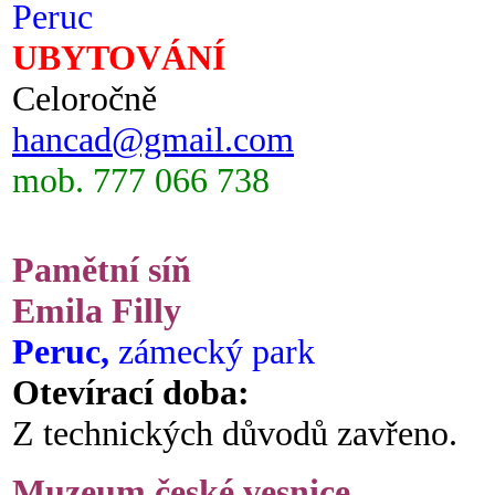
Peruc
UBYTOVÁNÍ
Celoročně
hancad@gmail.com
mob. 777 066 738
Pamětní síň
Emila Filly
Peruc,
zámecký park
Otevírací doba:
Z technických důvodů zavřeno.
Muzeum české vesnice