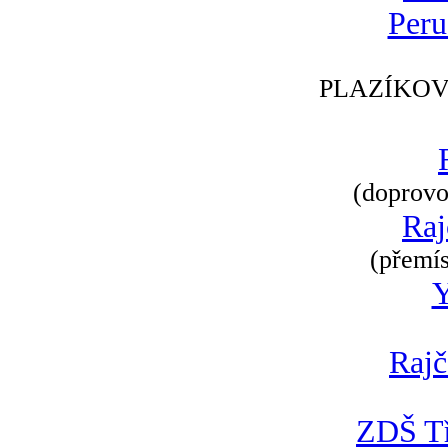
Peru
PLAZÍKOV
(doprovod
Raj
(přemís
Rajč
ZDŠ Tř