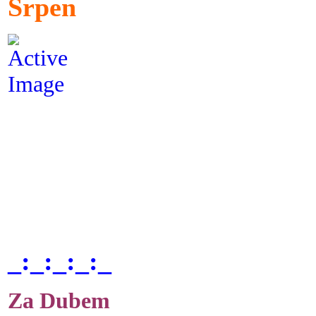
Srpen
_:_:_:_:_
Za Dubem