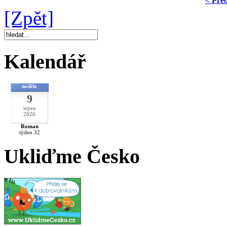
< Pře
[Zpět]
Kalendář
neděle
9
srpen
2026
Roman
týden 32
Ukliďme Česko