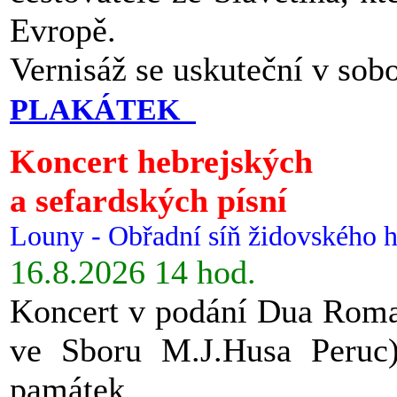
Evropě.
Vernisáž se uskuteční v sob
PLAKÁTEK
Koncert hebrejských
a sefardských písní
Louny - Obřadní síň židovského h
16.8.2026 14 hod.
Koncert v podání Dua Roman
ve Sboru M.J.Husa Peruc
památek.