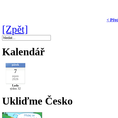
< Pře
[Zpět]
Kalendář
pátek
7
srpen
2026
Lada
týden 32
Ukliďme Česko