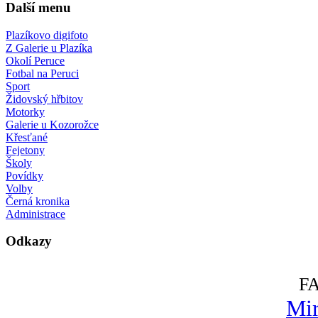
Další menu
Plazíkovo digifoto
Z Galerie u Plazíka
Okolí Peruce
Fotbal na Peruci
Sport
Židovský hřbitov
Motorky
Galerie u Kozorožce
Křesťané
Fejetony
Školy
Povídky
Volby
Černá kronika
Administrace
Odkazy
F
Mir