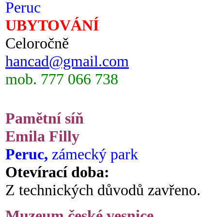
Peruc
UBYTOVÁNÍ
Celoročně
hancad@gmail.com
mob. 777 066 738
Pamětní síň
Emila Filly
Peruc,
zámecký park
Otevírací doba:
Z technických důvodů zavřeno.
Muzeum české vesnice