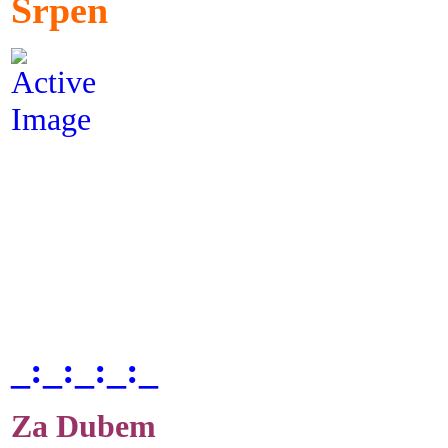
Srpen
_:_:_:_:_
Za Dubem