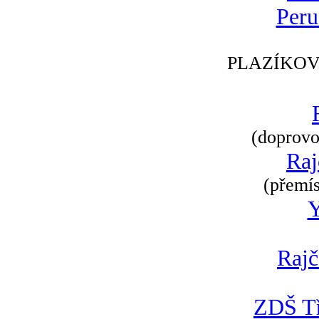
Peru
PLAZÍKOV
(doprovod
Raj
(přemís
Rajč
ZDŠ Tř