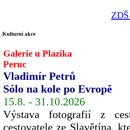
ZDŠ 
Kulturní akce
Galerie u Plazíka
Peruc
Vladimír Petrů
Sólo na kole po Evropě
15.8. - 31.10.2026
Výstava fotografií z ces
cestovatele ze Slavětína, kt