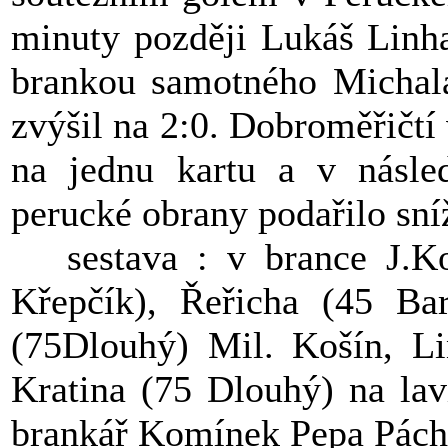
minuty později Lukáš Linha
brankou samotného Michala
zvýšil na 2:0. Dobroměřičtí
na jednu kartu a v násle
perucké obrany podařilo sní
sestava : v brance J.Koš
Křepčík), Řeřicha (45 Bar
(75Dlouhý) Mil. Košín, Li
Kratina (75 Dlouhý) na lav
brankář Komínek Pepa Pách