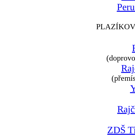
Peru
PLAZÍKOV
(doprovod
Raj
(přemís
Rajč
ZDŠ Tř