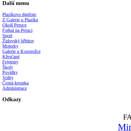
Další menu
Plazíkovo digifoto
Z Galerie u Plazíka
Okolí Peruce
Fotbal na Peruci
Sport
Židovský hřbitov
Motorky
Galerie u Kozorožce
Křesťané
Fejetony
Školy
Povídky
Volby
Černá kronika
Administrace
Odkazy
F
Mir