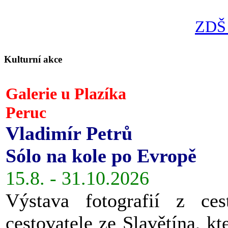
ZDŠ 
Kulturní akce
Galerie u Plazíka
Peruc
Vladimír Petrů
Sólo na kole po Evropě
15.8. - 31.10.2026
Výstava fotografií z ces
cestovatele ze Slavětína, kt