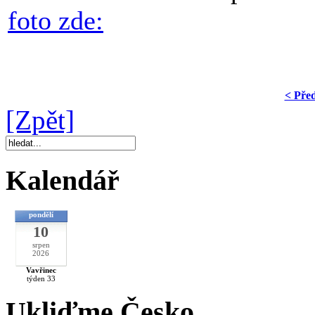
foto zde:
< Pře
[Zpět]
Kalendář
pondělí
10
srpen
2026
Vavřinec
týden 33
Ukliďme Česko