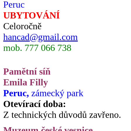
Peruc
UBYTOVÁNÍ
Celoročně
hancad@gmail.com
mob. 777 066 738
Pamětní síň
Emila Filly
Peruc,
zámecký park
Otevírací doba:
Z technických důvodů zavřeno.
Muzeum české vesnice