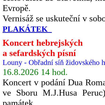
Evropě.
Vernisáž se uskuteční v sob
PLAKÁTEK
Koncert hebrejských
a sefardských písní
Louny - Obřadní síň židovského h
16.8.2026 14 hod.
Koncert v podání Dua Roman
ve Sboru M.J.Husa Peruc
památek.