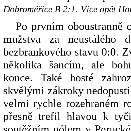
Dobroměřice B 2:1.
Více opět Ho
Po prvním oboustranně op
mužstva za neustálého 
bezbrankového stavu 0:0. Z
několika šancím, ale boh
konce. Také hosté zahro
skvělými zákroky nedopusti
velmi rychle rozehraném r
přesně trefil hlavou k ty
soutěžním gólem v Peruckém