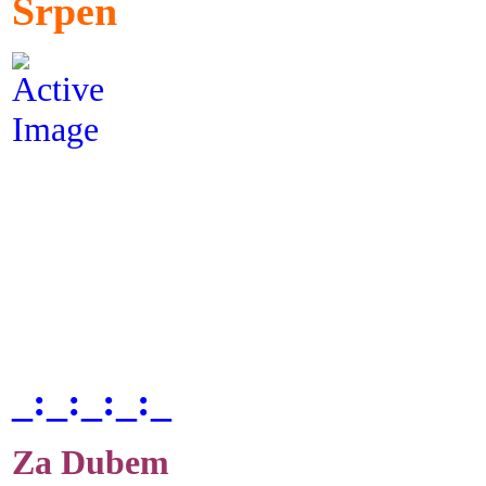
Srpen
_:_:_:_:_
Za Dubem